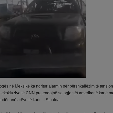
rogës në Meksikë ka ngritur alarmin për përshkallëzim të tensio
me ekskluzive të CNN pretendojnë se agjentët amerikanë kanë m
ndër anëtarëve të kartelit Sinaloa.