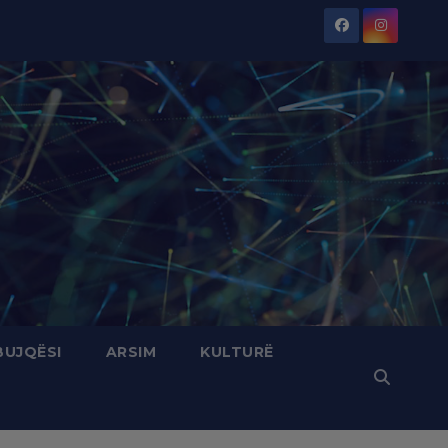
BUJQËSI
ARSIM
KULTURË