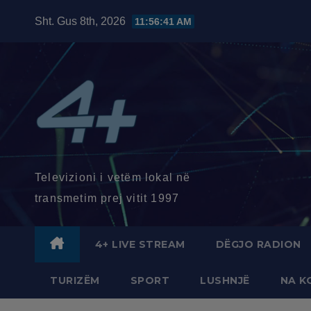
Skip
Sht. Gus 8th, 2026
11:56:42 AM
to
content
Televizioni i vetëm lokal në
transmetim prej vitit 1997
4+ LIVE STREAM
DËGJO RADION
TURIZËM
SPORT
LUSHNJË
NA K