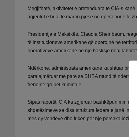
Megjithatë, aktivitetet e pretenduara të CIA-s kanë
agjentët e huaj të marrin pjesë në operacione të zbat
Presidentja e Meksikës, Claudia Sheinbaum, reago
të institucioneve amerikane që operojnë në territor
operativëve amerikanë në një bastisje ndaj labor
Ndërkohë, administrata amerikane ka shtuar presion
paralajmëruar më parë se SHBA mund të ndërmarrë 
frenojnë grupet kriminale.
Sipas raportit, CIA ka zgjeruar bashkëpunimin me a
shqetësimeve se disa struktura federale janë infiltr
mes dy vendeve dhe frikën për një përshkallëzim të 