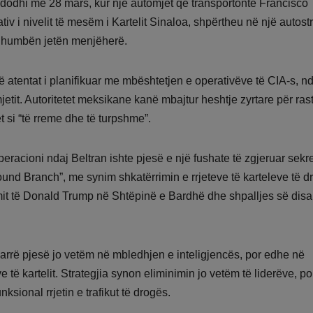
ndodhi më 28 mars, kur një automjet që transportonte Francisco
ativ i nivelit të mesëm i Kartelit Sinaloa, shpërtheu në një autos
ij humbën jetën menjëherë.
 atentat i planifikuar me mbështetjen e operativëve të CIA-s, n
etit. Autoritetet meksikane kanë mbajtur heshtje zyrtare për rast
 si “të rreme dhe të turpshme”.
racioni ndaj Beltran ishte pjesë e një fushate të zgjeruar sekre
ound Branch”, me synim shkatërrimin e rrjeteve të karteleve të d
imit të Donald Trump në Shtëpinë e Bardhë dhe shpalljes së disa
rrë pjesë jo vetëm në mbledhjen e inteligjencës, por edhe në
 të kartelit. Strategjia synon eliminimin jo vetëm të liderëve, po
sional rrjetin e trafikut të drogës.