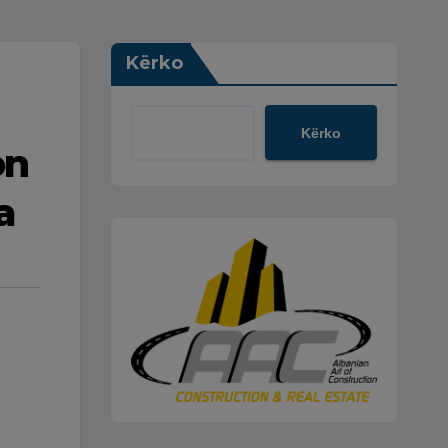
Kërko
Kërko
on
a