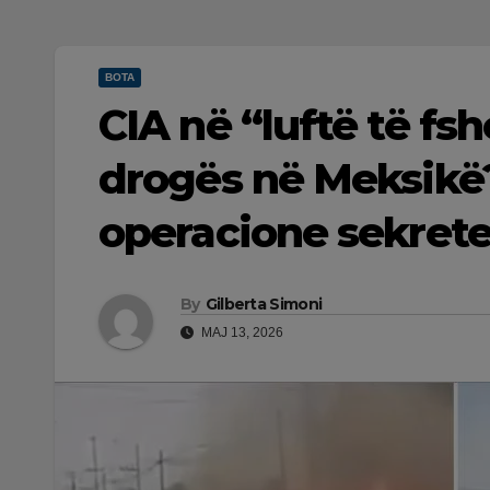
BOTA
CIA në “luftë të fs
drogës në Meksikë?
operacione sekret
By
Gilberta Simoni
MAJ 13, 2026