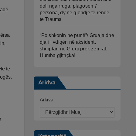
doli nga rruga, plagosen 7
tradë
persona, dy në gjendje të rëndë
te Trauma
dërsa
“Po shkonin në punë”/ Gruaja dhe
djali i vdiqën në aksident,
in,
shqiptari në Greqi prek zemrat:
Humba gjithçka!
te të
rogës.
Arkiva
Arkiva
r