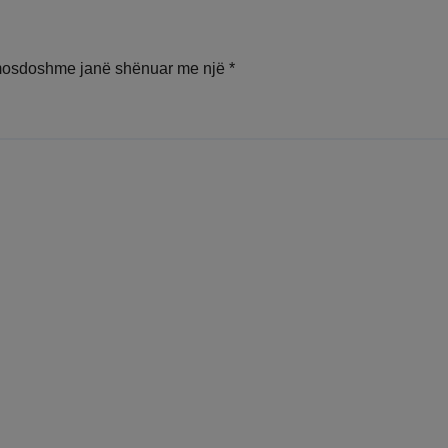
mosdoshme janë shënuar me një
*