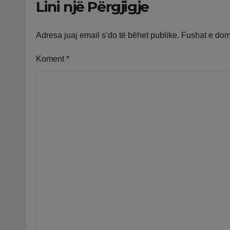
Lini një Përgjigje
Adresa juaj email s’do të bëhet publike.
Fushat e do
Koment
*