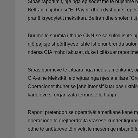
Sipas raportimit, një nga episodet më të bujshme 
Beltran, i njohur si “El Payin” dhe i dyshuar si oper
pranë kryeqytetit meksikan. Beltran dhe shoferi i t
Burime të shumta i thanë CNN-së se sulmi ishte një
një pajisje shpërthyese ishte fshehur brenda automj
ndërsa CIA mohoi akuzat, duke i cilësuar raportimet
Sipas burimeve të cituara nga media amerikane, ope
CIA-s në Meksikë, e drejtuar nga njësia elitare “Gr
Operacionet thuhet se janë intensifikuar pas rikth
karteleve si organizata terroriste të huaja.
Raporti pretendon se operativët amerikanë kanë ma
operacione të drejtpërdrejta vrasëse kundër figurave
edhe të anëtarëve të nivelit të mesëm që mbajnë funk