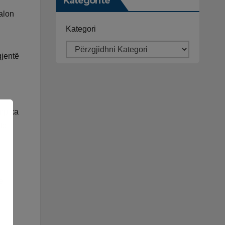
Kategoritë
dalon
Kategori
gjentë
ump ka
të
e