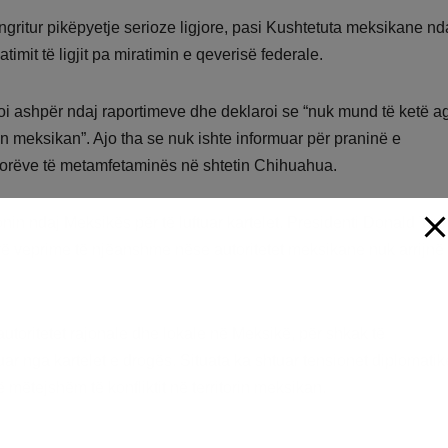
 ngritur pikëpyetje serioze ligjore, pasi Kushtetuta meksikane n
imit të ligjit pa miratimin e qeverisë federale.
i ashpër ndaj raportimeve dhe deklaroi se “nuk mund të ketë a
in meksikan”. Ajo tha se nuk ishte informuar për praninë e
atorëve të metamfetaminës në shtetin Chihuahua.
in ndaj Meksikës për të luftuar kartelet. Presidenti Donald Tr
veprime të njëanshme nëse autoritetet meksikane nuk arrijnë 
utoritetet rajonale dhe lokale në Meksikë, për shkak të
uar nga kartelet e drogës. Situata ka shtuar tensionet diplomatik
mëtejshëm të konfliktit në territorin meksikan.