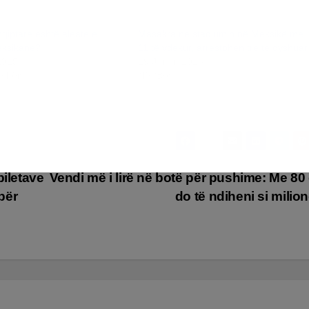
qiptare është aleate e
Masakra në stadiumin në Meksikë me
eksikane?
11 të vdekur, arrestohen tre të dyshuar
2025
29 Janar, 2026
jashëm
Në “Bota”
biletave
Vendi më i lirë në botë për pushime: Me 80
për
do të ndiheni si milio