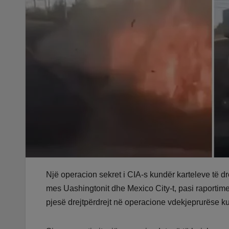
Një operacion sekret i CIA-s kundër karteleve të d
mes Uashingtonit dhe Mexico City-t, pasi raporti
pjesë drejtpërdrejt në operacione vdekjeprurëse ku