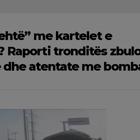
hehtë” me kartelet e
 Raporti tronditës zbul
e dhe atentate me bomb