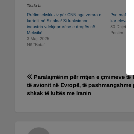
Të afërta
Rrëfimi ekskluziv për CNN nga zemra e
Pse mafia sh
kartelit në Sinaloa! Si funksionon
karteleve m
industria vdekjeprurëse e drogës në
30 Dhjetor, 
Meksikë
Postim i ng
3 Maj, 2025
Në “Bota”
Lëvizje
Paralajmërim për rritjen e çmimeve të 
të avionit në Evropë, të pashmangshme 
te
shkak të luftës me Iranin
postimet