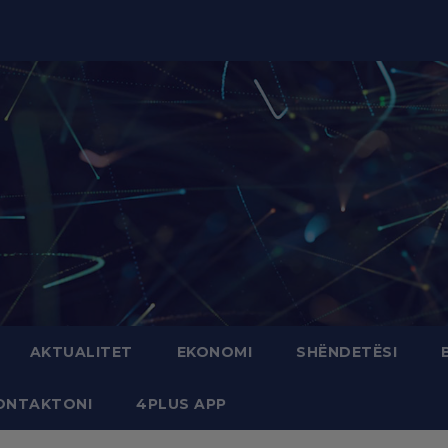
modal-check
AKTUALITET
EKONOMI
SHËNDETËSI
ONTAKTONI
4PLUS APP