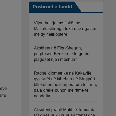
Postimet e fundit
Vijon beteja me flakët ne
Mallakastër nga toka dhe nga ajri
me dy helikopterë.
Aksident në Fier-Shegan,
përplasen Benz-i me furgonin,
plagoset një i moshuar
Radhë kilometrike në Kakavijë,
qytetarët që kthehen në Shqipëri
bllokohen në temperatura të larta,
neve
pala greke punon me ritme të
arrë
ngadalta
Aksident pranë Malit të Tomorrit/
Makinës nuk i punuan frenat dhe