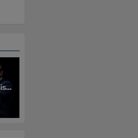
isë
A