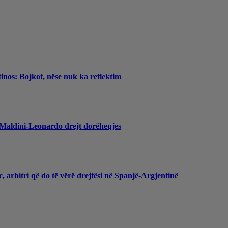
inos: Bojkot, nëse nuk ka reflektim
, Maldini-Leonardo drejt dorëheqjes
, arbitri që do të vërë drejtësi në Spanjë-Argjentinë