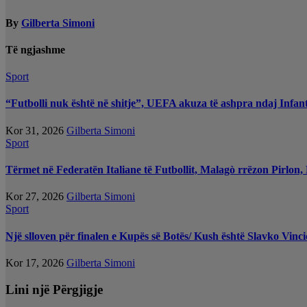
By
Gilberta Simoni
Të ngjashme
Sport
“Futbolli nuk është në shitje”, UEFA akuza të ashpra ndaj Infant
Kor 31, 2026
Gilberta Simoni
Sport
Tërmet në Federatën Italiane të Futbollit, Malagò rrëzon Pirlon
Kor 27, 2026
Gilberta Simoni
Sport
Një slloven për finalen e Kupës së Botës/ Kush është Slavko Vincic
Kor 17, 2026
Gilberta Simoni
Lini një Përgjigje