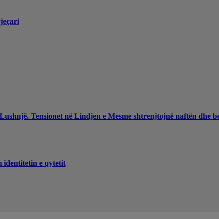
jeçari
 Lushnjë. Tensionet në Lindjen e Mesme shtrenjtojnë naftën dhe b
dentitetin e qytetit