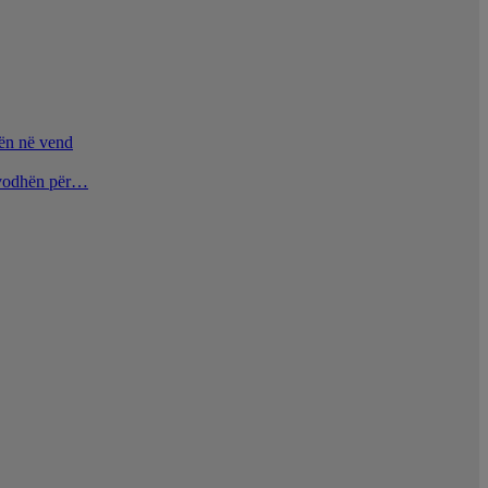
nën në vend
u vodhën për…