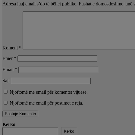
Adresa juaj email s’do të bëhet publike.
Fushat e domosdoshme janë 
Koment
*
Emër
*
Email
*
Sajt
Njoftomë me email për komentet vijuese.
Njoftomë me email për postimet e reja.
Kërko
Kërko