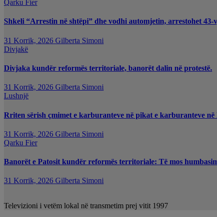
Qarku Fier
Shkeli “Arrestin në shtëpi” dhe vodhi automjetin, arrestohet 43-v
31 Korrik, 2026
Gilberta Simoni
Divjakë
Divjaka kundër reformës territoriale, banorët dalin në protestë.
31 Korrik, 2026
Gilberta Simoni
Lushnjë
Rriten sërish çmimet e karburanteve në pikat e karburanteve në
31 Korrik, 2026
Gilberta Simoni
Qarku Fier
Banorët e Patosit kundër reformës territoriale: Të mos humbasim i
31 Korrik, 2026
Gilberta Simoni
Televizioni i vetëm lokal në transmetim prej vitit 1997