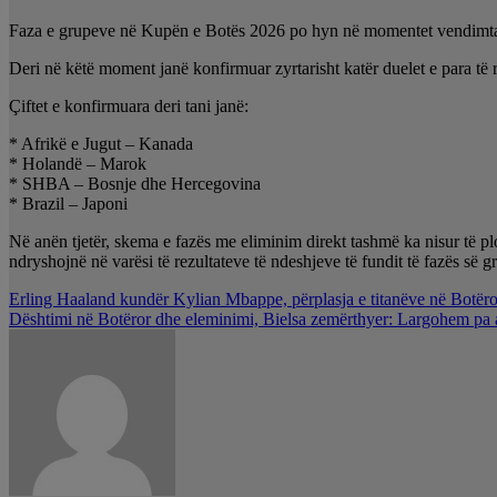
Faza e grupeve në Kupën e Botës 2026 po hyn në momentet vendimtare 
Deri në këtë moment janë konfirmuar zyrtarisht katër duelet e para të 
Çiftet e konfirmuara deri tani janë:
* Afrikë e Jugut – Kanada
* Holandë – Marok
* SHBA – Bosnje dhe Hercegovina
* Brazil – Japoni
Në anën tjetër, skema e fazës me eliminim direkt tashmë ka nisur të 
ndryshojnë në varësi të rezultateve të ndeshjeve të fundit të fazës së g
Lëvizje
Erling Haaland kundër Kylian Mbappe, përplasja e titanëve në Botër
Dështimi në Botëror dhe eleminimi, Bielsa zemërthyer: Largohem pa a
te
postimet