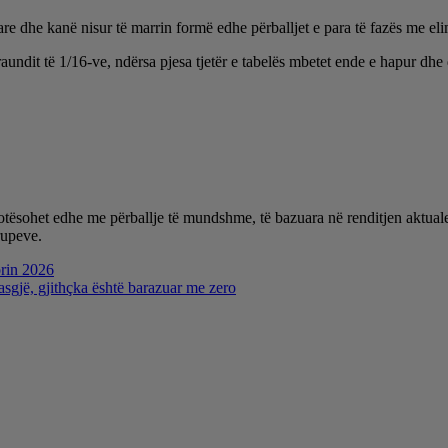
dhe kanë nisur të marrin formë edhe përballjet e para të fazës me eli
raundit të 1/16-ve, ndërsa pjesa tjetër e tabelës mbetet ende e hapur dh
plotësohet edhe me përballje të mundshme, të bazuara në renditjen aktua
rupeve.
orin 2026
sgjë, gjithçka është barazuar me zero