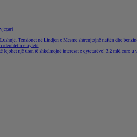
vjeçari
ë Lushnjë. Tensionet në Lindjen e Mesme shtrenjtojnë naftën dhe benzi
identitetin e qytetit
të lejohet një tiran të shkelmojnë interesat e qytetarëve! 3.2 mld euro 