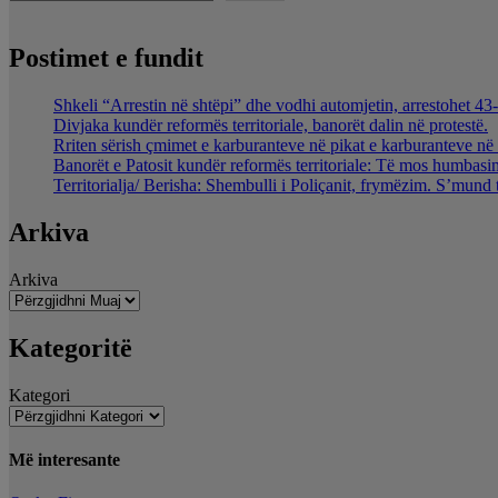
Postimet e fundit
Shkeli “Arrestin në shtëpi” dhe vodhi automjetin, arrestohet 43-
Divjaka kundër reformës territoriale, banorët dalin në protestë.
Rriten sërish çmimet e karburanteve në pikat e karburanteve n
Banorët e Patosit kundër reformës territoriale: Të mos humbasim 
Territorialja/ Berisha: Shembulli i Poliçanit, frymëzim. S’mund 
Arkiva
Arkiva
Kategoritë
Kategori
Më interesante