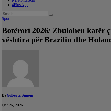
Na Kontaktoni
4Plus App
Sport
Botërori 2026/ Zbulohen katër çi
vështira për Brazilin dhe Holan
By
Gilberta Simoni
Qer 26, 2026