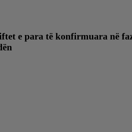
ftet e para të konfirmuara në fa
dën