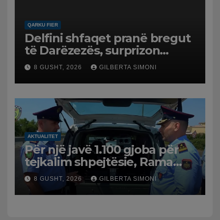
QARKU FIER
Delfini shfaqet pranë bregut
të Darëzezës, surprizon
pushuesit dhe banorët
8 GUSHT, 2026
GILBERTA SIMONI
AKTUALITET
Për një javë 1.100 gjoba për
tejkalim shpejtësie, Rama
publikon videon: Kamerat e
8 GUSHT, 2026
GILBERTA SIMONI
trafikut së shpejti në
funksion