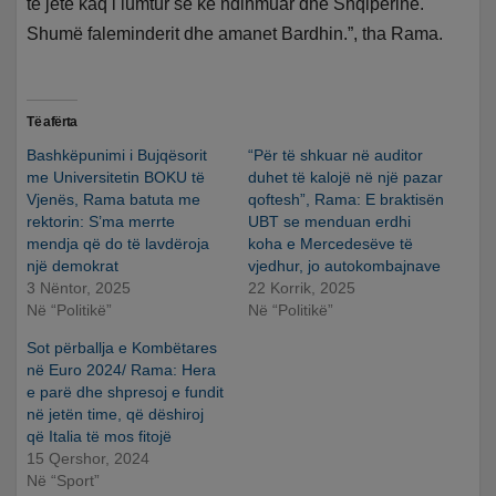
të jetë kaq i lumtur se ke ndihmuar dhe Shqipërinë.
Shumë faleminderit dhe amanet Bardhin.”, tha Rama.
Të afërta
Bashkëpunimi i Bujqësorit
“Për të shkuar në auditor
me Universitetin BOKU të
duhet të kalojë në një pazar
Vjenës, Rama batuta me
qoftesh”, Rama: E braktisën
rektorin: S’ma merrte
UBT se menduan erdhi
mendja që do të lavdëroja
koha e Mercedesëve të
një demokrat
vjedhur, jo autokombajnave
3 Nëntor, 2025
22 Korrik, 2025
Në “Politikë”
Në “Politikë”
Sot përballja e Kombëtares
në Euro 2024/ Rama: Hera
e parë dhe shpresoj e fundit
në jetën time, që dëshiroj
që Italia të mos fitojë
15 Qershor, 2024
Në “Sport”