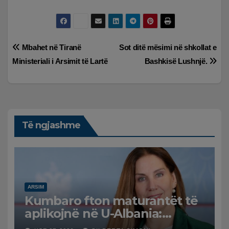
Lëvizje
Mbahet në Tiranë
Sot ditë mësimi në shkollat e
Ministeriali i Arsimit të Lartë
Bashkisë Lushnjë.
te
postimet
Të ngjashme
ARSIM
Kumbaro fton maturantët të
aplikojnë në U-Albania:
Zgjidhni sipas dëshirave,