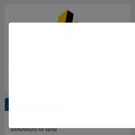
Postimet e fundit
Sherr në burgun e Fierit, dy të burgosur
përfundojnë në spital