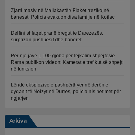
Zjarri masiv në Mallakastër/ Flakët rrezikojnë
banesat, Policia evakuon disa familje në Koilac
Delfini shfaqet pranë bregut të Darëzezës,
surprizon pushuesit dhe banorët
Për një javë 1.100 gjoba për tejkalim shpejtësie,
Rama publikon videon: Kamerat e trafikut së shpejti
në funksion
Lëndë eksplozive e pashpërthyer në derën e
dyqanit të Noizyt në Durrës, policia nis hetimet për
ngjarjen
Arkiva