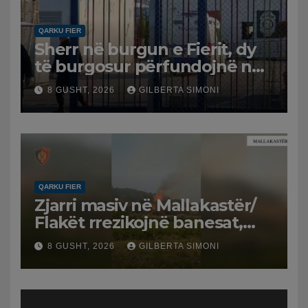
QARKU FIER
Sherr në burgun e Fierit, dy
të burgosur përfundojnë në
spital
8 GUSHT, 2026
GILBERTA SIMONI
QARKU FIER
Zjarri masiv në Mallakastër/
Flakët rrezikojnë banesat,
Policia evakuon disa familje
8 GUSHT, 2026
GILBERTA SIMONI
në Koilac