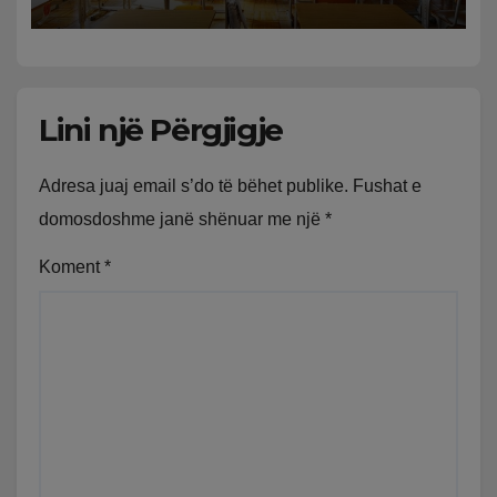
Lini një Përgjigje
Adresa juaj email s’do të bëhet publike.
Fushat e
domosdoshme janë shënuar me një
*
Koment
*