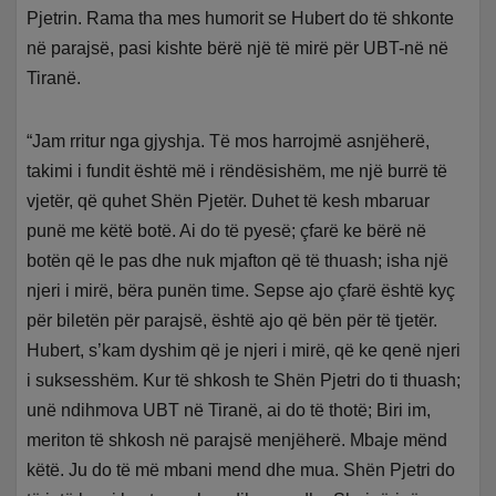
Pjetrin. Rama tha mes humorit se Hubert do të shkonte
në parajsë, pasi kishte bërë një të mirë për UBT-në në
Tiranë.
“Jam rritur nga gjyshja. Të mos harrojmë asnjëherë,
takimi i fundit është më i rëndësishëm, me një burrë të
vjetër, që quhet Shën Pjetër. Duhet të kesh mbaruar
punë me këtë botë. Ai do të pyesë; çfarë ke bërë në
botën që le pas dhe nuk mjafton që të thuash; isha një
njeri i mirë, bëra punën time. Sepse ajo çfarë është kyç
për biletën për parajsë, është ajo që bën për të tjetër.
Hubert, s’kam dyshim që je njeri i mirë, që ke qenë njeri
i suksesshëm. Kur të shkosh te Shën Pjetri do ti thuash;
unë ndihmova UBT në Tiranë, ai do të thotë; Biri im,
meriton të shkosh në parajsë menjëherë. Mbaje mënd
këtë. Ju do të më mbani mend dhe mua. Shën Pjetri do