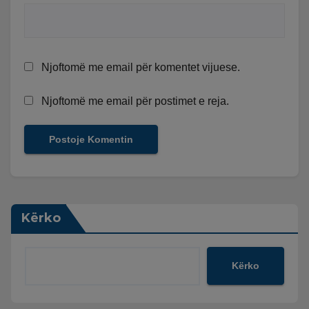
Njoftomë me email për komentet vijuese.
Njoftomë me email për postimet e reja.
Kërko
Kërko