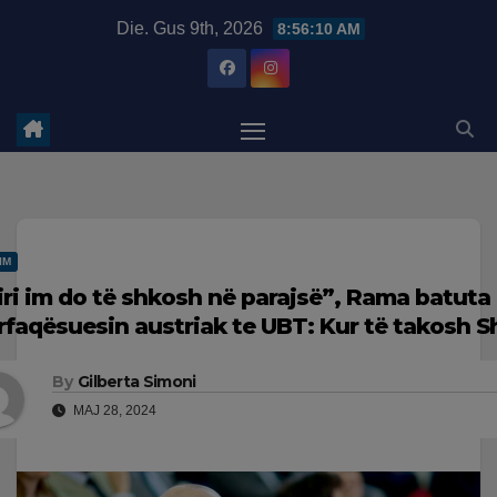
Skip
modal-check
Die. Gus 9th, 2026
8:56:11 AM
to
content
IM
iri im do të shkosh në parajsë”, Rama batuta
rfaqësuesin austriak te UBT: Kur të takosh S
By
Gilberta Simoni
MAJ 28, 2024