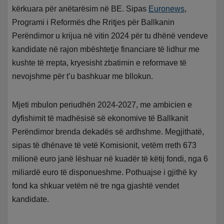
kërkuara për anëtarësim në BE. Sipas
Euronews
,
Programi i Reformës dhe Rritjes për Ballkanin
Perëndimor u krijua në vitin 2024 për tu dhënë vendeve
kandidate në rajon mbështetje financiare të lidhur me
kushte të rrepta, kryesisht zbatimin e reformave të
nevojshme për t’u bashkuar me bllokun.
Mjeti mbulon periudhën 2024-2027, me ambicien e
dyfishimit të madhësisë së ekonomive të Ballkanit
Perëndimor brenda dekadës së ardhshme. Megjithatë,
sipas të dhënave të vetë Komisionit, vetëm rreth 673
milionë euro janë lëshuar në kuadër të këtij fondi, nga 6
miliardë euro të disponueshme. Pothuajse i gjithë ky
fond ka shkuar vetëm në tre nga gjashtë vendet
kandidate.