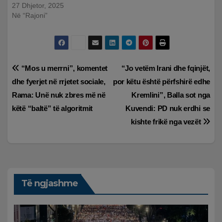
27 Dhjetor, 2025
Në “Rajoni”
Lëvizje
“Mos u merrni”, komentet
“Jo vetëm Irani dhe fqinjët,
dhe fyerjet në rrjetet sociale,
por këtu është përfshirë edhe
te
Rama: Unë nuk zbres më në
Kremlini”, Balla sot nga
postimet
këtë “baltë” të algoritmit
Kuvendi: PD nuk erdhi se
kishte frikë nga vezët
Të ngjashme