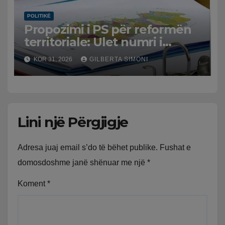
POLITIKË
Propozimi i PS për reformën
territoriale: Ulet numri i
bashkive nga 61 në 46
KOR 31, 2026
GILBERTA SIMONI
Lini një Përgjigje
Adresa juaj email s’do të bëhet publike.
Fushat e
domosdoshme janë shënuar me një
*
Koment
*