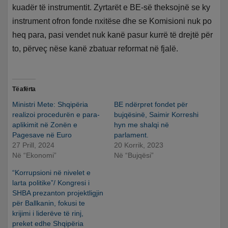
kuadër të instrumentit. Zyrtarët e BE-së theksojnë se ky
instrument ofron fonde nxitëse dhe se Komisioni nuk po
heq para, pasi vendet nuk kanë pasur kurrë të drejtë për
to, përveç nëse kanë zbatuar reformat në fjalë.
Të afërta
Ministri Mete: Shqipëria
BE ndërpret fondet për
realizoi procedurën e para-
bujqësinë, Saimir Korreshi
aplikimit në Zonën e
hyn me shalqi në
Pagesave në Euro
parlament.
27 Prill, 2024
20 Korrik, 2023
Në “Ekonomi”
Në “Bujqësi”
“Korrupsioni në nivelet e
larta politike”/ Kongresi i
SHBA prezanton projektligjin
për Ballkanin, fokusi te
krijimi i liderëve të rinj,
preket edhe Shqipëria