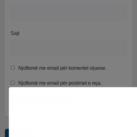
Sajt
Njoftomë me email për komentet vijuese.
Njoftomë me email për postimet e reja.
Kërko