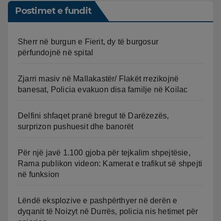
Postimet e fundit
Sherr në burgun e Fierit, dy të burgosur
përfundojnë në spital
Zjarri masiv në Mallakastër/ Flakët rrezikojnë
banesat, Policia evakuon disa familje në Koilac
Delfini shfaqet pranë bregut të Darëzezës,
surprizon pushuesit dhe banorët
Për një javë 1.100 gjoba për tejkalim shpejtësie,
Rama publikon videon: Kamerat e trafikut së shpejti
në funksion
Lëndë eksplozive e pashpërthyer në derën e
dyqanit të Noizyt në Durrës, policia nis hetimet për