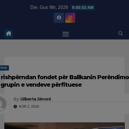
Skip
modal-check
Die. Gus 9th, 2026
9:00:03 AM
to
content
ITIKË
 rishpërndan fondet për Ballkanin Perëndimo
 grupin e vendeve përfituese
By
Gilberta Simoni
KOR 2, 2026