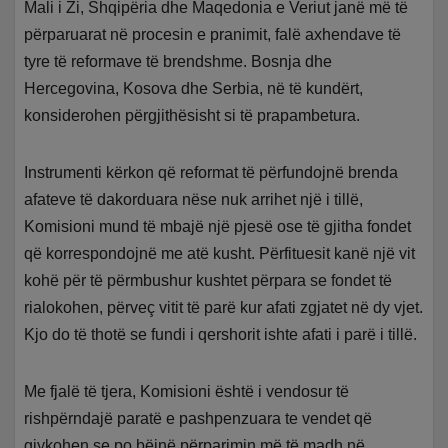
Mali i Zi, Shqipëria dhe Maqedonia e Veriut janë më të
përparuarat në procesin e pranimit, falë axhendave të
tyre të reformave të brendshme. Bosnja dhe
Hercegovina, Kosova dhe Serbia, në të kundërt,
konsiderohen përgjithësisht si të prapambetura.
Instrumenti kërkon që reformat të përfundojnë brenda
afateve të dakorduara nëse nuk arrihet një i tillë,
Komisioni mund të mbajë një pjesë ose të gjitha fondet
që korrespondojnë me atë kusht. Përfituesit kanë një vit
kohë për të përmbushur kushtet përpara se fondet të
rialokohen, përveç vitit të parë kur afati zgjatet në dy vjet.
Kjo do të thotë se fundi i qershorit ishte afati i parë i tillë.
Me fjalë të tjera, Komisioni është i vendosur të
rishpërndajë paratë e pashpenzuara te vendet që
gjykohen se po bëjnë përparimin më të madh në