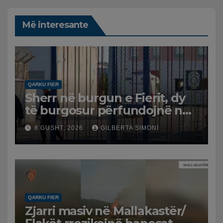
Më interesante
QARKU FIER
Sherr në burgun e Fierit, dy
të burgosur përfundojnë në
spital
8 GUSHT, 2026
GILBERTA SIMONI
QARKU FIER
Zjarri masiv në Mallakastër/