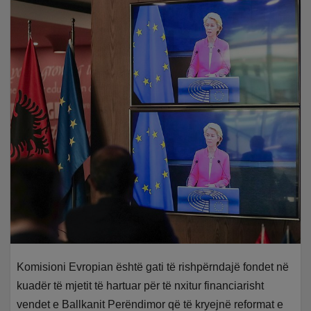
Komisioni Evropian është gati të rishpërndajë fondet në
kuadër të mjetit të hartuar për të nxitur financiarisht
vendet e Ballkanit Perëndimor që të kryejnë reformat e