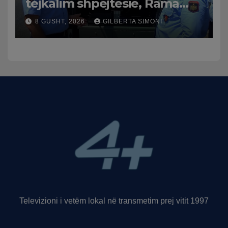
tejkalim shpejtësie, Rama
publikon videon: Kamerat e
8 GUSHT, 2026
GILBERTA SIMONI
trafikut së shpejti në
funksion
Televizioni i vetëm lokal në transmetim prej vitit 1997