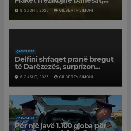
Flakët rrezikojnë banesat,
Policia evakuon disa familje
8 GUSHT, 2026
GILBERTA SIMONI
në Koilac
QARKU FIER
Delfini shfaqet pranë bregut
të Darëzezës, surprizon
pushuesit dhe banorët
8 GUSHT, 2026
GILBERTA SIMONI
AKTUALITET
Për një javë 1.100 gjoba për