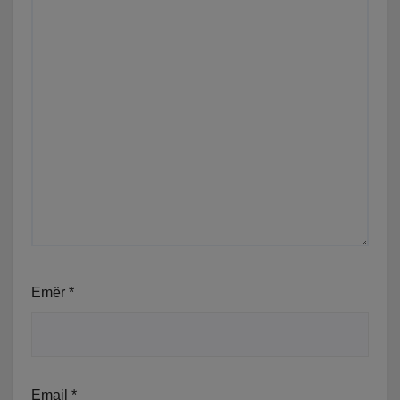
Emër
*
Email
*