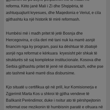
reforma. Këto janë Mali i Zi dhe Shqipëria, të
ashtuquajturit kryesues, dhe Maqedonia e Veriut, e cila
gjithashtu ka një historik të mirë reformash.
Humbësi më i madh pritet të jetë Bosnja dhe
Hercegovina, e cila deri më tani nuk ka marrë asnjë
financim nga ky program, pasi ka dështuar të zbatojë
asnjë nga reformat e kërkuara kryesisht për shkak të
strukturës së saj komplekse institucionale. Kosova dhe
Serbia gjithashtu pritet të jenë në disavantazh, edhe pse
ato tashmë kanë marrë disa disbursime.
Kjo situatë u certifikua që në prill, kur Komisionerja e
Zgjerimit Marta Kos u shkroi të gjitha vendeve të
Ballkanit Perëndimor, duke i nxitur ato të përshpejtonin
reformat ose rrezikonin të humbisnin paratë e ofruara në