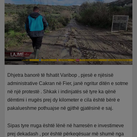
Dhjetra banorë të fshatit Varibop , pjesë e njësisë
administrative Cakran në Fier, janë ngritur ditën e sotme
në një protestë . Shkak i indinjatës së tyre ka qënë
dëmtimi i rrugës prej dy kilometer e cila është bërë e
pakalueshme pothuajse në gjithë gjatësinë e saj.
Sipas tyre rruga është lënë në harresën e investimeve
prej dekadash , por është përkeqësuar më shumë nga