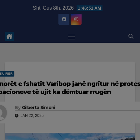
Skip
modal-check
Sht. Gus 8th, 2026
1:46:52 AM
to
content
KU FIER
norët e fshatit Varibop janë ngritur në protes
bacioneve të ujit ka dëmtuar rrugën
By
Gilberta Simoni
JAN 22, 2025