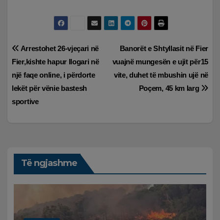
Lëvizje
Arrestohet 26-vjeçari në
Banorët e Shtyllasit në Fier
Fier,kishte hapur llogari në
vuajnë mungesën e ujit për15
te
një faqe online, i përdorte
vite, duhet të mbushin ujë në
postimet
lekët për vënie bastesh
Poçem, 45 km larg
sportive
Të ngjashme