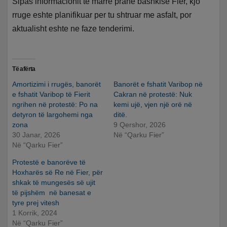
Sipas informacionit te marre prane bashkise Fier, kjo
rruge eshte planifikuar per tu shtruar me asfalt, por
aktualisht eshte ne faze tenderimi.
Të afërta
Amortizimi i rrugës, banorët
Banorët e fshatit Varibop në
e fshatit Varibop të Fierit
Cakran në protestë: Nuk
ngrihen në protestë: Po na
kemi ujë, vjen një orë në
detyron të largohemi nga
ditë.
zona
9 Qershor, 2026
30 Janar, 2026
Në “Qarku Fier”
Në “Qarku Fier”
Protestë e banorëve të
Hoxharës së Re në Fier, për
shkak të mungesës së ujit
të pijshëm në banesat e
tyre prej vitesh
1 Korrik, 2024
Në “Qarku Fier”