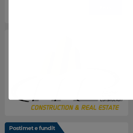
Kërko
Postimet e fundit