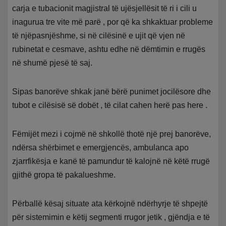
carja e tubacionit magjistral të ujësjellësit të ri i cili u
inagurua tre vite më parë , por që ka shkaktuar probleme
të njëpasnjëshme, si në cilësinë e ujit që vjen në
rubinetat e cesmave, ashtu edhe në dëmtimin e rrugës
në shumë pjesë të saj.
Sipas banorëve shkak janë bërë punimet jocilësore dhe
tubot e cilësisë së dobët , të cilat cahen herë pas here .
Fëmijët mezi i cojmë në shkollë thotë një prej banorëve,
ndërsa shërbimet e emergjencës, ambulanca apo
zjarrfikësja e kanë të pamundur të kalojnë në këtë rrugë
gjithë gropa të pakalueshme.
Përballë kësaj situate ata kërkojnë ndërhyrje të shpejtë
për sistemimin e këtij segmenti rrugor jetik , gjëndja e të