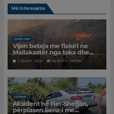
Më interesante
QARKU FIER
Vijon beteja me flakët ne
Mallakastër nga toka dhe
nga ajri me dy helikopterë.
7 GUSHT, 2026
GILBERTA SIMONI
LUSHNJË
Aksident në Fier-Shegan,
përplasen Benz-i me