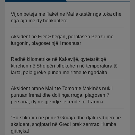
Vijon beteja me flakët ne Mallakastër nga toka dhe
nga ajri me dy helikopterë.
Aksident në Fier-Shegan, përplasen Benz-i me
furgonin, plagoset një i moshuar
Radhë kilometrike në Kakavijë, qytetarët që
kthehen në Shqipëri bllokohen në temperatura të
larta, pala greke punon me ritme të ngadalta
Aksident pranë Malit të Tomorrit/ Makinës nuk i
punuan frenat dhe doli nga rruga, plagosen 7
persona, dy në gjendje të rëndë te Trauma
“Po shkonin në punë”/ Gruaja dhe djali i vdiqën në
aksident, shqiptari në Greqi prek zemrat: Humba
gjithçka!