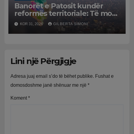
Banorët e Patosit kundër
reformës territoriale: Të mos
humbasim identitetin e
KOR 31, 2026
GILBERTA SIMONI
qytetit
Lini një Përgjigje
Adresa juaj email s’do të bëhet publike.
Fushat e
domosdoshme janë shënuar me një
*
Koment
*