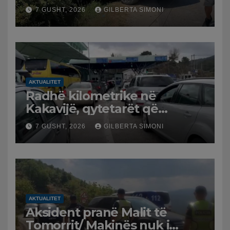
furgonin, plagoset një i
7 GUSHT, 2026
GILBERTA SIMONI
moshuar
AKTUALITET
Radhë kilometrike në
Kakavijë, qytetarët që
kthehen në Shqipëri
7 GUSHT, 2026
GILBERTA SIMONI
bllokohen në temperatura të
larta, pala greke punon me
ritme të ngadalta
AKTUALITET
Aksident pranë Malit të
Tomorrit/ Makinës nuk i