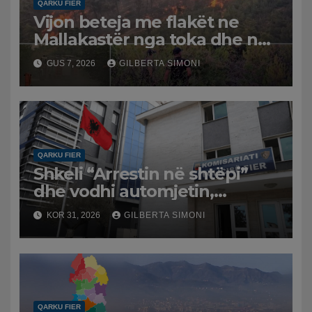
QARKU FIER
Vijon beteja me flakët ne
Mallakastër nga toka dhe nga
ajri me dy helikopterë.
GUS 7, 2026
GILBERTA SIMONI
QARKU FIER
Shkeli “Arrestin në shtëpi”
dhe vodhi automjetin,
arrestohet 43-vjeçari
KOR 31, 2026
GILBERTA SIMONI
QARKU FIER