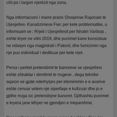
cilit po i largon njerëzit nga zona.
Nga informacioni i marre prane Shoqerise Rajonale te
Ujesjelles- Kanalizimeve Fier, per kete problematike, u
informuam se : Rrjeti i Ujesjellesit per fshatin Varibop ,
eshte kryer ne vitin 2019, dhe punimet kane konsistuar
ne ndarjen nga magjistrali i Patosit, dhe furnizimin nga
nje pus individual i dedikuar per kete rrjet.
Persa i perket pretendimit te banoreve se ujesjellesi
eshte shkaktar i demtimit te rrugeve , dega teknike
sqaron se gjate nderhyrjes per eleminimin e e avarive
eshte cenuar vetem nje siperfaqe e kufizuar dhe jo e
gjithe rruga sic pretendojne banoret. Gjithashtu punimet
e kryera jane kthyer ne gjendjen e meparshme.