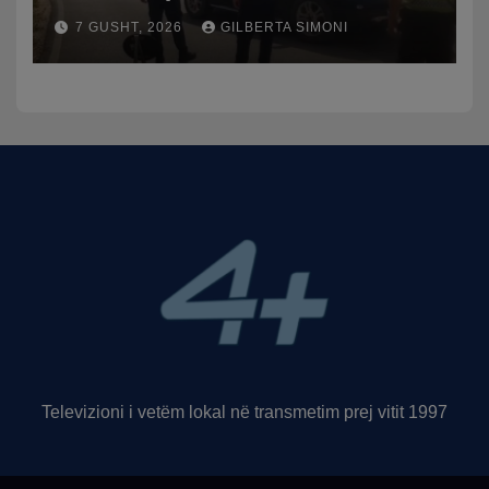
punuan frenat dhe doli nga
7 GUSHT, 2026
GILBERTA SIMONI
rruga, plagosen 7 persona,
dy në gjendje të rëndë te
Trauma
Televizioni i vetëm lokal në transmetim prej vitit 1997