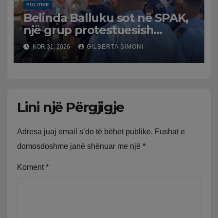
POLITIKË
Belinda Balluku sot në SPAK,
një grup protestuesish
grumbullohen para
KOR 31, 2026
GILBERTA SIMONI
Prokurorisë së Posaçme
Lini një Përgjigje
Adresa juaj email s’do të bëhet publike.
Fushat e
domosdoshme janë shënuar me një
*
Koment
*