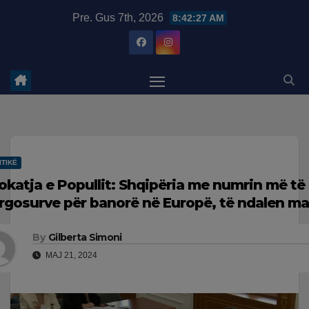
Skip
modal-check
Pre. Gus 7th, 2026
8:42:28 AM
to
content
ITIKË
okatja e Popullit: Shqipëria me numrin më të l
rgosurve për banorë në Europë, të ndalen ma
By
Gilberta Simoni
MAJ 21, 2024