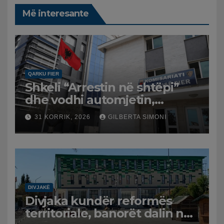
Më interesante
QARKU FIER
Shkeli “Arrestin në shtëpi”
dhe vodhi automjetin,
arrestohet 43-vjeçari
31 KORRIK, 2026
GILBERTA SIMONI
DIVJAKË
Divjaka kundër reformës
territoriale, banorët dalin në