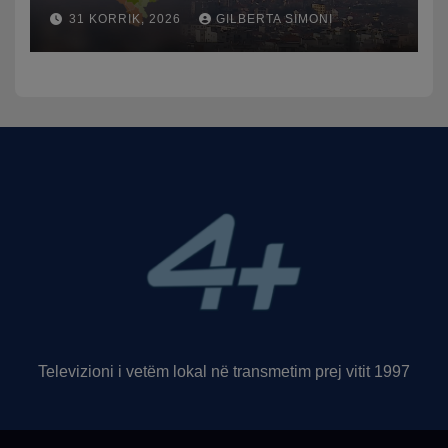
humbasim identitetin e
31 KORRIK, 2026
GILBERTA SIMONI
qytetit
Televizioni i vetëm lokal në transmetim prej vitit 1997