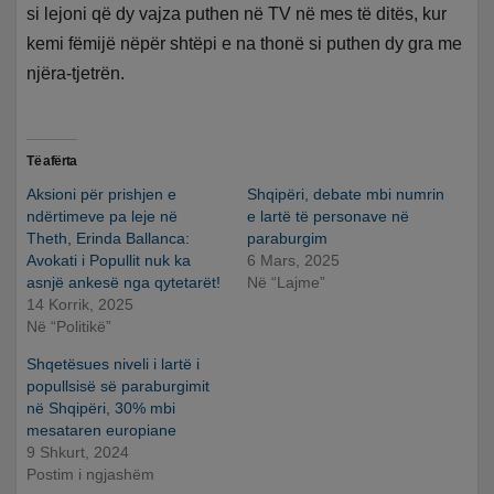
si lejoni që dy vajza puthen në TV në mes të ditës, kur
kemi fëmijë nëpër shtëpi e na thonë si puthen dy gra me
njëra-tjetrën.
Të afërta
Aksioni për prishjen e
Shqipëri, debate mbi numrin
ndërtimeve pa leje në
e lartë të personave në
Theth, Erinda Ballanca:
paraburgim
Avokati i Popullit nuk ka
6 Mars, 2025
asnjë ankesë nga qytetarët!
Në “Lajme”
14 Korrik, 2025
Në “Politikë”
Shqetësues niveli i lartë i
popullsisë së paraburgimit
në Shqipëri, 30% mbi
mesataren europiane
9 Shkurt, 2024
Postim i ngjashëm