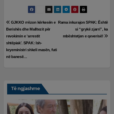
Lëvizje
GJKKO rrëzon kërkesën e
Rama inkurajon SPAK: Është
Berishës dhe Malltezit për
si “grykë zjarri”, ka
te
revokimin e ‘arrestit
mbështetjen e qeverisë!
postimet
shtëpiak’. SPAK: Ish-
kryeministri shkeli masën, futi
në banesë…
Të ngjashme