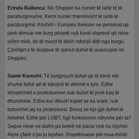
Erinda Ballanca:
Në Shqipëri ka numër të lartë të të
paraburgosurve. Kemi numër tmerrësisht të lartë të
paraburgimit. Këshilli i Europës thekson se personat që
janë dënuar me burg përjetë nuk kanë shpresë që nëse
sillen mirë, do të mund të dalin ndonjë ditë nga burgu.
Çështjet e të drejtave të njeriut duhet të avancojnë në
Shqipëri.
Samir Koreshi:
Të burgosurit duhet që të kenë më
shumë kohë që të takojnë të afërmit e tyre. Edhe
shoqërimet e protestuesve nuk duhet të jenë kaq të
dhunshme. Edhe kur dikush kapet se ka vrarë, nuk
torturohet aq sa protestuesi. Besoj se kjo gjë duhet të
hetohet. Edhe për LGBT, ligji funksionon ndryshe për ta?
Sepse nëse ne dalim pa brekë në pazar nuk na lejohet.
Atyre çfarë s’po ju lejohet. Shqetësuese për mua është