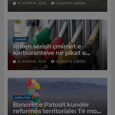
protestë.
31 KORRIK, 2026
GILBERTA SIMONI
LUSHNJË
Rriten sërish çmimet e
karburanteve në pikat e
karburanteve në Lushnjë.
31 KORRIK, 2026
GILBERTA SIMONI
Tensionet në Lindjen e
Mesme shtrenjtojnë naftën
dhe benzinën në vend
QARKU FIER
Banorët e Patosit kundër
reformës territoriale: Të mos