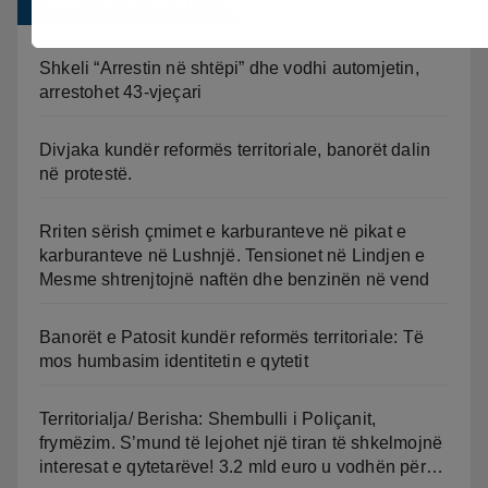
Shkeli “Arrestin në shtëpi” dhe vodhi automjetin,
arrestohet 43-vjeçari
Divjaka kundër reformës territoriale, banorët dalin
në protestë.
Rriten sërish çmimet e karburanteve në pikat e
karburanteve në Lushnjë. Tensionet në Lindjen e
Mesme shtrenjtojnë naftën dhe benzinën në vend
Banorët e Patosit kundër reformës territoriale: Të
mos humbasim identitetin e qytetit
Territorialja/ Berisha: Shembulli i Poliçanit,
frymëzim. S’mund të lejohet një tiran të shkelmojnë
interesat e qytetarëve! 3.2 mld euro u vodhën për…