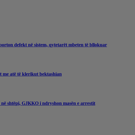
porton defekt në sistem, qytetarët mbeten të bllokuar
et me atë të klerikut bektashian
t’ në shtëpi, GJKKO i ndryshon masën e arrestit