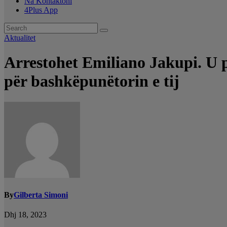
Na Kontaktoni
4Plus App
Aktualitet
Arrestohet Emiliano Jakupi. U p
për bashkëpunëtorin e tij
By
Gilberta Simoni
Dhj 18, 2023