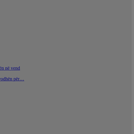
nën në vend
u vodhën për…