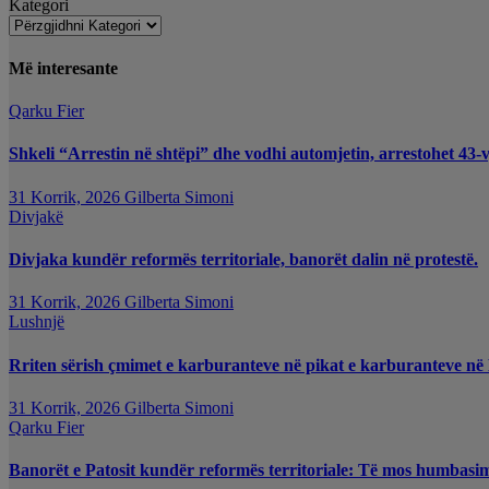
Kategori
Më interesante
Qarku Fier
Shkeli “Arrestin në shtëpi” dhe vodhi automjetin, arrestohet 43-v
31 Korrik, 2026
Gilberta Simoni
Divjakë
Divjaka kundër reformës territoriale, banorët dalin në protestë.
31 Korrik, 2026
Gilberta Simoni
Lushnjë
Rriten sërish çmimet e karburanteve në pikat e karburanteve në
31 Korrik, 2026
Gilberta Simoni
Qarku Fier
Banorët e Patosit kundër reformës territoriale: Të mos humbasim i