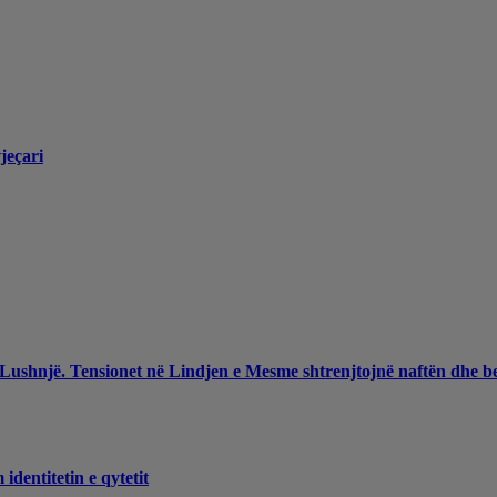
jeçari
 Lushnjë. Tensionet në Lindjen e Mesme shtrenjtojnë naftën dhe b
dentitetin e qytetit