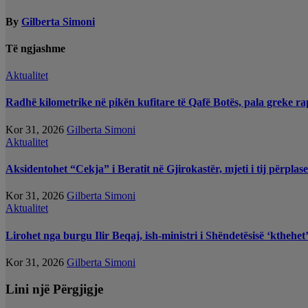
By
Gilberta Simoni
Të ngjashme
Aktualitet
Radhë kilometrike në pikën kufitare të Qafë Botës, pala greke ra
Kor 31, 2026
Gilberta Simoni
Aktualitet
Aksidentohet “Cekja” i Beratit në Gjirokastër, mjeti i tij përplas
Kor 31, 2026
Gilberta Simoni
Aktualitet
Lirohet nga burgu Ilir Beqaj, ish-ministri i Shëndetësisë ‘kthehe
Kor 31, 2026
Gilberta Simoni
Lini një Përgjigje