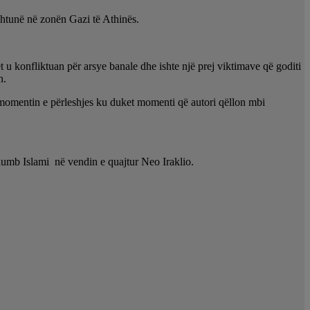
 shtunë në zonën Gazi të Athinës.
t u konfliktuan për arsye banale dhe ishte një prej viktimave që goditi
n.
uar momentin e përleshjes ku duket momenti që autori qëllon mbi
ëllumb Islami në vendin e quajtur Neo Iraklio.