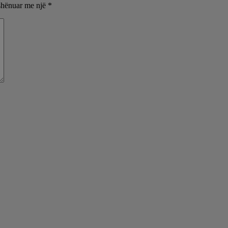
shënuar me një
*