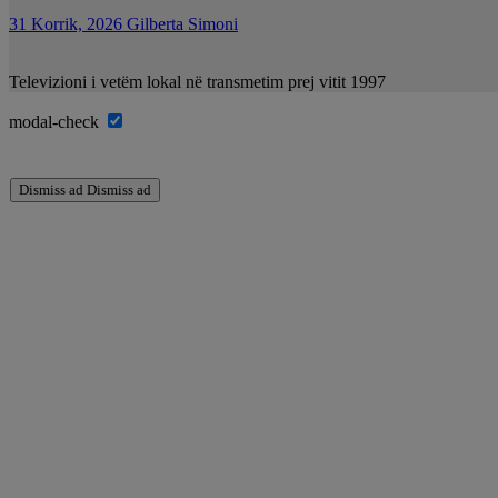
31 Korrik, 2026
Gilberta Simoni
Televizioni i vetëm lokal në transmetim prej vitit 1997
modal-check
Dismiss ad
Dismiss ad