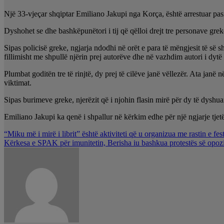
Një 33-vjeçar shqiptar Emiliano Jakupi nga Korça, është arrestuar pasi
Dyshohet se dhe bashkëpunëtori i tij që qëlloi drejt tre personave grekë
Sipas policisë greke, ngjarja ndodhi në orët e para të mëngjesit të së 
fillimisht me shpullë njërin prej autorëve dhe në vazhdim autori i dytë 
Plumbat goditën tre të rinjtë, dy prej të cilëve janë vëllezër. Ata jan
viktimat.
Sipas burimeve greke, njerëzit që i njohin flasin mirë për dy të dyshua
Emiliano Jakupi ka qenë i shpallur në kërkim edhe për një ngjarje tjet
Lëvizje
“Miku më i mirë i librit” është aktiviteti që u organizua me rastin e fe
Kërkesa e SPAK për imunitetin, Berisha iu bashkua protestës së opoz
te
postimet