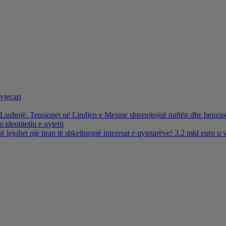
vjeçari
ë Lushnjë. Tensionet në Lindjen e Mesme shtrenjtojnë naftën dhe benzi
identitetin e qytetit
të lejohet një tiran të shkelmojnë interesat e qytetarëve! 3.2 mld euro 