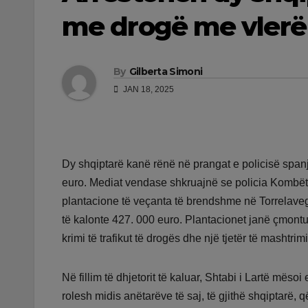
me drogë me vlerë 
By
Gilberta Simoni
JAN 18, 2025
Dy shqiptarë kanë rënë në prangat e policisë spanj
euro. Mediat vendase shkruajnë se policia Kombët
plantacione të veçanta të brendshme në Torrelavega
të kalonte 427. 000 euro. Plantacionet janë çmontu
krimi të trafikut të drogës dhe një tjetër të mashtrim
Në fillim të dhjetorit të kaluar, Shtabi i Lartë mës
rolesh midis anëtarëve të saj, të gjithë shqiptarë, q