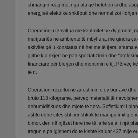
shmangin reagimet nga ata që hetohen si dhe asgjë
energjisë elektrike shkëputi dhe normalizoi lidhje
Operacioni u zhvillua me kontrollet në dy pronat, në 
marijuanës në ambiente të mbyllura, me qindra çak
aktivitet që u konstatua në hetime të tjera, shuma e
gjithë kjo nxjerr në pah specializimin dhe “profes
financiare për blerjen dhe montimin e tij. Përveç k
të ri.
Operacioni rezultoi në arrestimin e dy burrave dhe 
bruto 113 kilogramë, përveç materialit të nevojshëm 
dehumidifikues dhe mjete të tjera. Sofistikimi i plan
ashtu edhe cilësisht për shkak të manipulimit gjen
bimor, deri në njëzet herë më të lartë se ai i një 
tregun e paligjshëm do të kishte kaluar 427 mijë eur