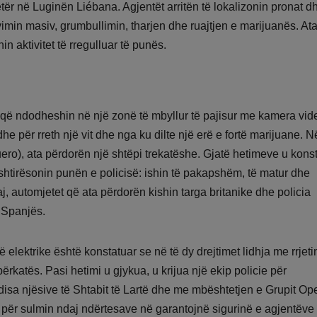
tër në Luginën Liébana. Agjentët arritën të lokalizonin pronat d
imin masiv, grumbullimin, tharjen dhe ruajtjen e marijuanës. At
n aktivitet të rregulluar të punës.
 që ndodheshin në një zonë të mbyllur të pajisur me kamera vid
he për rreth një vit dhe nga ku dilte një erë e fortë marijuane. N
ro), ata përdorën një shtëpi trekatëshe. Gjatë hetimeve u kons
shtirësonin punën e policisë: ishin të pakapshëm, të matur dhe
, automjetet që ata përdorën kishin targa britanike dhe policia
 Spanjës.
 elektrike është konstatuar se në të dy drejtimet lidhja me rrjeti
rkatës. Pasi hetimi u gjykua, u krijua një ekip policie për
disa njësive të Shtabit të Lartë dhe me mbështetjen e Grupit Ope
ës për sulmin ndaj ndërtesave në garantojnë sigurinë e agjentëve