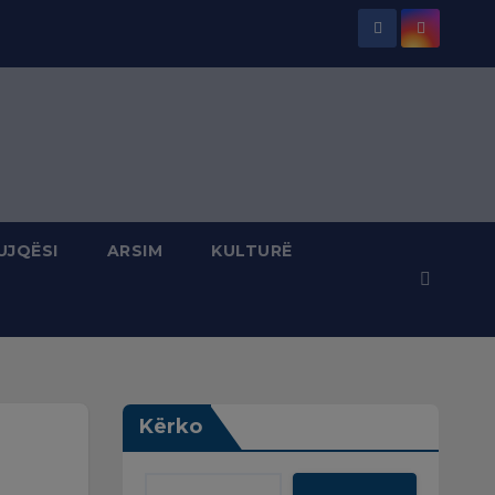
UJQËSI
ARSIM
KULTURË
Kërko