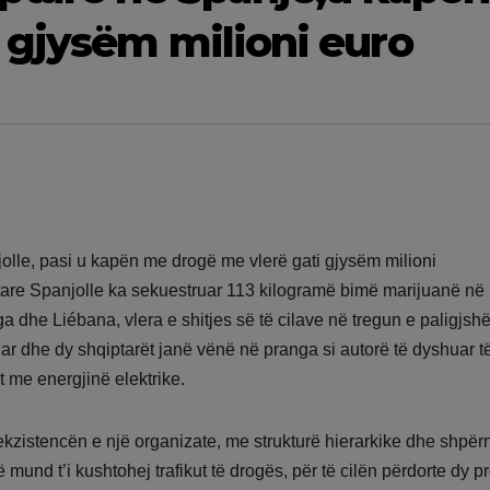
gjysëm milioni euro
olle, pasi u kapën me drogë me vlerë gati gjysëm milioni
are Spanjolle ka sekuestruar 113 kilogramë bimë marijuanë në
 dhe Liébana, vlera e shitjes së të cilave në tregun e paligjs
ar dhe dy shqiptarët janë vënë në pranga si autorë të dyshuar t
it me energjinë elektrike.
oi ekzistencën e një organizate, me strukturë hierarkike dhe shpër
ë mund t’i kushtohej trafikut të drogës, për të cilën përdorte dy p