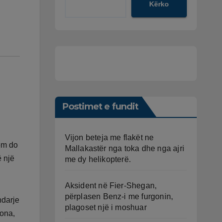
Kërko
Postimet e fundit
Vijon beteja me flakët ne
hëm do
Mallakastër nga toka dhe nga ajri
ë një
me dy helikopterë.
Aksident në Fier-Shegan,
përplasen Benz-i me furgonin,
ndarje
plagoset një i moshuar
rona,