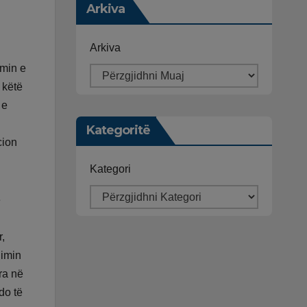
Arkiva
Arkiva
imin e
 këtë
 e
Kategoritë
cion
Kategori
ë
r,
himin
ra në
do të