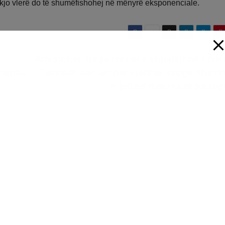
e, kjo vlerë do të shumëfishohej në mënyrë eksponenciale.
Arrestohen tre personat e shpallur në kërk
iranës
Tiranë,të dënuar për vjedhje, drogë dhe dr
mjeti në mënyrë të parreg