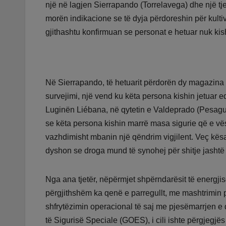
një në lagjen Sierrapando (Torrelavega) dhe një tje
morën indikacione se të dyja përdoreshin për kultiv
gjithashtu konfirmuan se personat e hetuar nuk kishi
Në Sierrapando, të hetuarit përdorën dy magazina
survejimi, një vend ku këta persona kishin jetuar ed
Luginën Liébana, në qytetin e Valdeprado (Pesague
se këta persona kishin marrë masa sigurie që e vë
vazhdimisht mbanin një qëndrim vigjilent. Veç kësaj
dyshon se droga mund të synohej për shitje jashtë
Nga ana tjetër, nëpërmjet shpërndarësit të energjisë
përgjithshëm ka qenë e parregullt, me mashtrimin pë
shfrytëzimin operacional të saj me pjesëmarrjen e 
të Sigurisë Speciale (GOES), i cili ishte përgjegj