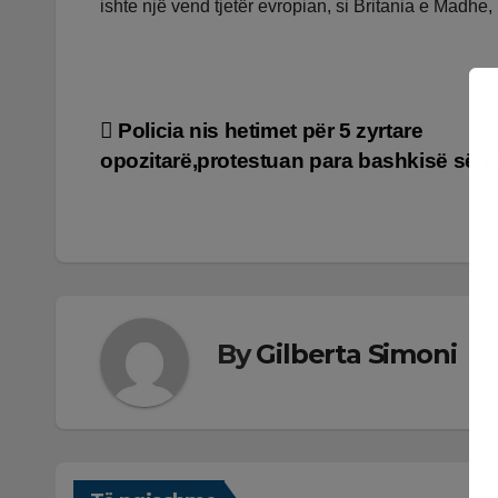
ishte një vend tjetër evropian, si Britania e Madh
Lëvizje
Policia nis hetimet për 5 zyrtare
opozitarë,protestuan para bashkisë së T
te
postimet
By
Gilberta Simoni