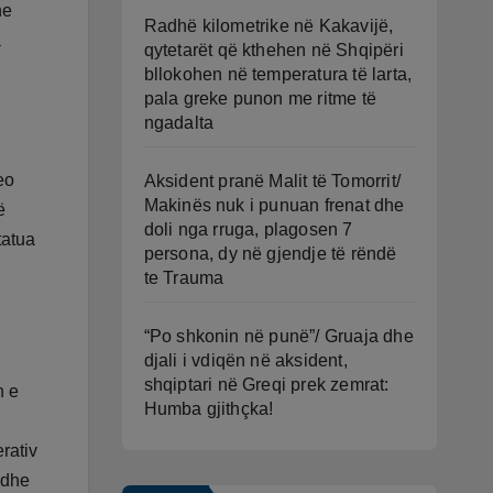
he
Radhë kilometrike në Kakavijë,
a
qytetarët që kthehen në Shqipëri
bllokohen në temperatura të larta,
pala greke punon me ritme të
ngadalta
eo
Aksident pranë Malit të Tomorrit/
Makinës nuk i punuan frenat dhe
ë
doli nga rruga, plagosen 7
tatua
persona, dy në gjendje të rëndë
te Trauma
“Po shkonin në punë”/ Gruaja dhe
djali i vdiqën në aksident,
shqiptari në Greqi prek zemrat:
n e
Humba gjithçka!
rativ
 dhe