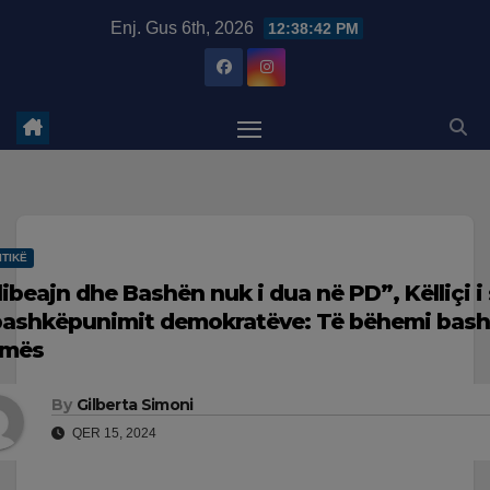
Skip
modal-check
Enj. Gus 6th, 2026
12:38:43 PM
to
content
ITIKË
libeajn dhe Bashën nuk i dua në PD”, Këlliçi i
bashkëpunimit demokratëve: Të bëhemi bas
mës
By
Gilberta Simoni
QER 15, 2024