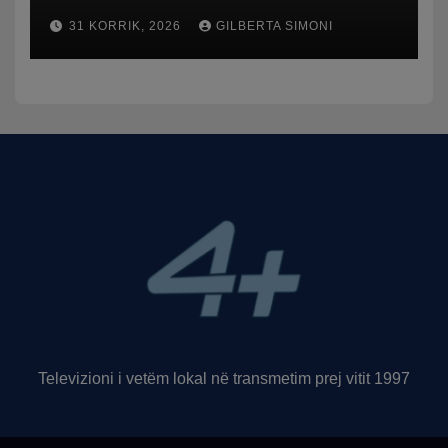
humbasim identitetin e
31 KORRIK, 2026
GILBERTA SIMONI
qytetit
Televizioni i vetëm lokal në transmetim prej vitit 1997