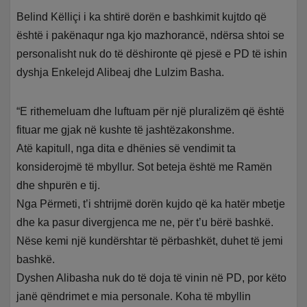
Belind Këlliçi i ka shtirë dorën e bashkimit kujtdo që
është i pakënaqur nga kjo mazhorancë, ndërsa shtoi se
personalisht nuk do të dëshironte që pjesë e PD të ishin
dyshja Enkelejd Alibeaj dhe Lulzim Basha.
“E rithemeluam dhe luftuam për një pluralizëm që është
fituar me gjak në kushte të jashtëzakonshme.
Atë kapitull, nga dita e dhënies së vendimit ta
konsiderojmë të mbyllur. Sot beteja është me Ramën
dhe shpurën e tij.
Nga Përmeti, t’i shtrijmë dorën kujdo që ka hatër mbetje
dhe ka pasur divergjenca me ne, për t’u bërë bashkë.
Nëse kemi një kundërshtar të përbashkët, duhet të jemi
bashkë.
Dyshen Alibasha nuk do të doja të vinin në PD, por këto
janë qëndrimet e mia personale. Koha të mbyllin