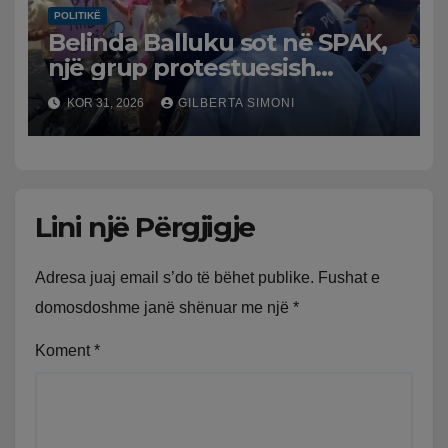
POLITIKË
Belinda Balluku sot në SPAK,
një grup protestuesish
grumbullohen para
KOR 31, 2026
GILBERTA SIMONI
Prokurorisë së Posaçme
Lini një Përgjigje
Adresa juaj email s’do të bëhet publike.
Fushat e
domosdoshme janë shënuar me një
*
Koment
*