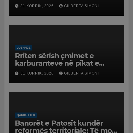
protestë.
31 KORRIK, 2026
GILBERTA SIMONI
LUSHNJË
Rriten sërish çmimet e
karburanteve në pikat e
karburanteve në Lushnjë.
31 KORRIK, 2026
GILBERTA SIMONI
Tensionet në Lindjen e
Mesme shtrenjtojnë naftën
dhe benzinën në vend
QARKU FIER
Banorët e Patosit kundër
reformës territoriale: Të mos