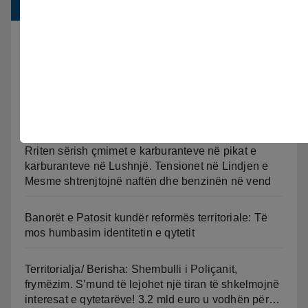
Postimet e fundit
Shkeli “Arrestin në shtëpi” dhe vodhi automjetin,
arrestohet 43-vjeçari
Divjaka kundër reformës territoriale, banorët dalin
në protestë.
Rriten sërish çmimet e karburanteve në pikat e
karburanteve në Lushnjë. Tensionet në Lindjen e
Mesme shtrenjtojnë naftën dhe benzinën në vend
Banorët e Patosit kundër reformës territoriale: Të
mos humbasim identitetin e qytetit
Territorialja/ Berisha: Shembulli i Poliçanit,
frymëzim. S’mund të lejohet një tiran të shkelmojnë
interesat e qytetarëve! 3.2 mld euro u vodhën për…