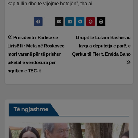
kapitullin dhe të vijojmë betejën”, tha ai.
Lëvizje
Presidenti i Partisë së
Grupit të Lulzim Bashës iu
Lirisë Ilir Meta në Roskovec
largua deputetja e parë, e
te
mori varenë për të prishur
Qarkut të Fierit, Eralda Bano
postimet
piketat e vendosura për
ngritjen e TEC-it
Të ngjashme