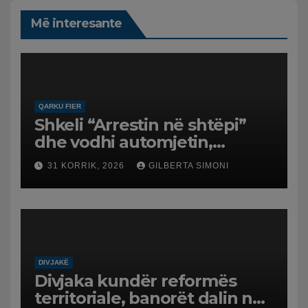
Më interesante
QARKU FIER
Shkeli “Arrestin në shtëpi”
dhe vodhi automjetin,
arrestohet 43-vjeçari
31 KORRIK, 2026
GILBERTA SIMONI
DIVJAKË
Divjaka kundër reformës
territoriale, banorët dalin në