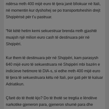
ndërsa rreth 400 mijë euro të tjera janë bllokuar në Itali,
në momentin kur dyshohej se po transportoheshin drejt
Shqipërisë për t’u pastruar.
“Në këtë hetim kemi sekuestruar brenda rreth gjashtë
muajsh një milion euro cash të destinuara për në
Shqipëri.
Kur them të destinuara për në Shqipëri, kam parasysh
640 mijë euro të sekuestruara në Shqipëri mbi bazën e
indicieve hetimore të DIA-s, si edhe rreth 400 mijë euro
të tjera të sekuestruara këtu në Itali, por gati për të kaluar
Adriatikun.
Çfarë do të thotë kjo? Do të thotë se tregtia e lëndëve
narkotike gjeneron para, gjeneron shumë para dhe