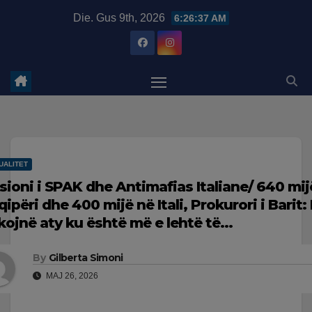
Skip
modal-check
Die. Gus 9th, 2026
6:26:38 AM
to
content
UALITET
sioni i SPAK dhe Antimafias Italiane/ 640 mij
qipëri dhe 400 mijë në Itali, Prokurori i Barit:
kojnë aty ku është më e lehtë të…
By
Gilberta Simoni
MAJ 26, 2026