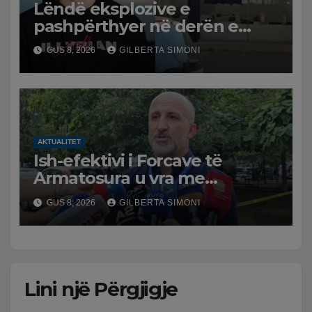
Lëndë eksplozive e
pashpërthyer në derën e
dyqanit të Noizyt në Durrës,
GUS 8, 2026
GILBERTA SIMONI
policia nis hetimet për
ngjarjen
AKTUALITET
Ish-efektivi i Forcave të
Armatosura u vra me
kallashnikov nga shoku i
GUS 8, 2026
GILBERTA SIMONI
fëmijërisë, zv. drejtori i
Hetimit: Kishin konflikt të
mbartur prej disa kohësh
Lini një Përgjigje