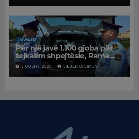
AKTUALITET
Për një javë 1.100 gjoba për
tejkalim shpejtësie, Rama
publikon videon: Kamerat e
8 GUSHT, 2026
GILBERTA SIMONI
trafikut së shpejti në
funksion