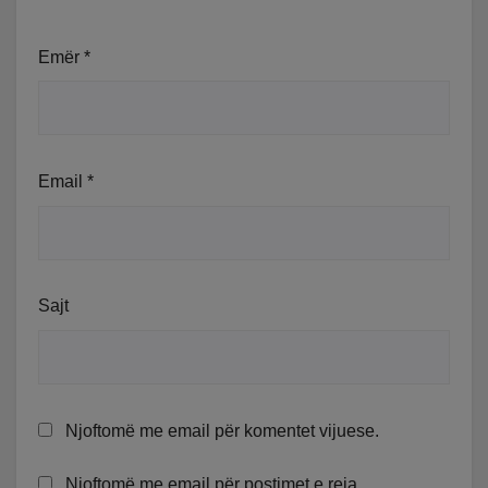
Emër
*
Email
*
Sajt
Njoftomë me email për komentet vijuese.
Njoftomë me email për postimet e reja.