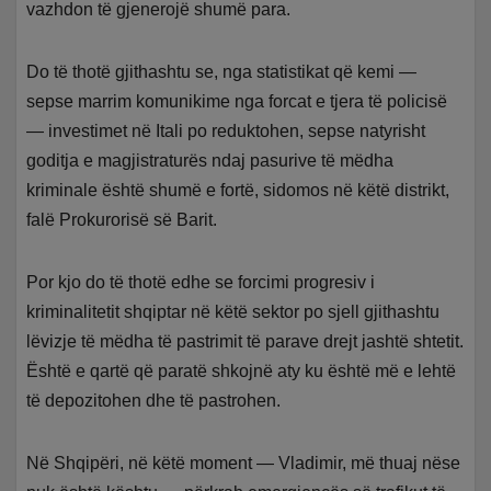
vazhdon të gjenerojë shumë para.
Do të thotë gjithashtu se, nga statistikat që kemi —
sepse marrim komunikime nga forcat e tjera të policisë
— investimet në Itali po reduktohen, sepse natyrisht
goditja e magjistraturës ndaj pasurive të mëdha
kriminale është shumë e fortë, sidomos në këtë distrikt,
falë Prokurorisë së Barit.
Por kjo do të thotë edhe se forcimi progresiv i
kriminalitetit shqiptar në këtë sektor po sjell gjithashtu
lëvizje të mëdha të pastrimit të parave drejt jashtë shtetit.
Është e qartë që paratë shkojnë aty ku është më e lehtë
të depozitohen dhe të pastrohen.
Në Shqipëri, në këtë moment — Vladimir, më thuaj nëse