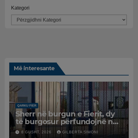
Kategori
Më interesante
QARKU FIER
Sherr në burgun e Fierit, dy
të burgosur përfundojnë në
spital
8 GUSHT, 2026
GILBERTA SIMONI