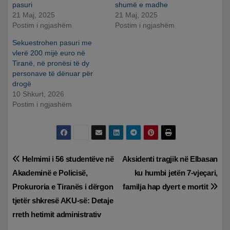
pasuri
shumë e madhe
21 Maj, 2025
21 Maj, 2025
Postim i ngjashëm
Postim i ngjashëm
Sekuestrohen pasuri me
vlerë 200 mijë euro në
Tiranë, në pronësi të dy
personave të dënuar për
drogë
10 Shkurt, 2026
Postim i ngjashëm
Lëvizje
Helmimi i 56 studentëve në
Aksidenti tragjik në Elbasan
Akademinë e Policisë,
ku humbi jetën 7-vjeçari,
te
Prokuroria e Tiranës i dërgon
familja hap dyert e mortit
postimet
tjetër shkresë AKU-së: Detaje
rreth hetimit administrativ