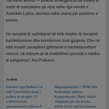
nuk është kështu — përkrah emergjencës së trafikut të
madh të narkotikëve që vijnë edhe nga vendet e
Amerikës Latine, ekziston edhe alarmi për pastrimin e
parave.
Ne synojmë të vazhdojmë në këtë drejtim, të forcojmë
bashkëpunimin dhe koordinimin tonë gjyqësor. Dhe në
këtë kuadër paraqitemi gjithmonë si bashkëpunëtorë
seriozë, në mënyrë që të rindërtohen pasuritë e mëdha
të paligjshme”, tha Prokurori.
Të afërta
Kokainë nga Ballkani në
Megaoperacioni i SPAK dhe
Itali/ Çmontohet grupi i
Antimafias italiane,
trafikut të drogës. 52
Kryeprokurori i Barit: Mafia
urdhërarreste,
shqiptare për fat të keq
sekuestrohen miliona €
është forcë ndërkombëtare