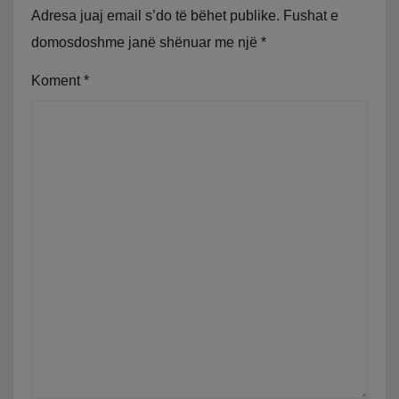
Adresa juaj email s’do të bëhet publike.
Fushat e
domosdoshme janë shënuar me një
*
Koment
*