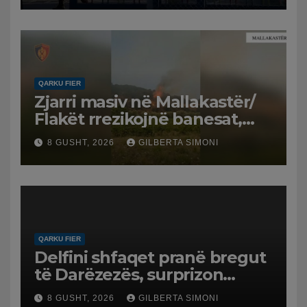
QARKU FIER
Zjarri masiv në Mallakastër/
Flakët rrezikojnë banesat,
Policia evakuon disa familje
8 GUSHT, 2026
GILBERTA SIMONI
në Koilac
QARKU FIER
Delfini shfaqet pranë bregut
të Darëzezës, surprizon
pushuesit dhe banorët
8 GUSHT, 2026
GILBERTA SIMONI