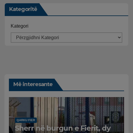
Kategoritë
Kategori
Më interesante
QARKU FIER
Sherr në burgun e Fierit, dy