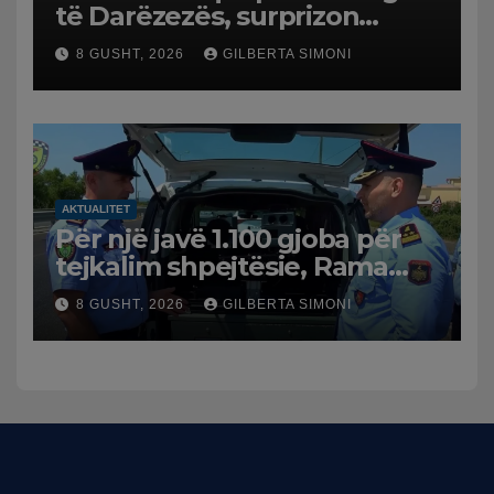
të Darëzezës, surprizon
pushuesit dhe banorët
8 GUSHT, 2026
GILBERTA SIMONI
AKTUALITET
Për një javë 1.100 gjoba për
tejkalim shpejtësie, Rama
publikon videon: Kamerat e
8 GUSHT, 2026
GILBERTA SIMONI
trafikut së shpejti në
funksion