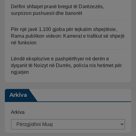
Delfini shfaqet pranë bregut të Darëzezës,
surprizon pushuesit dhe banorët
Për një javë 1.100 gjoba për tejkalim shpejtësie,
Rama publikon videon: Kamerat e trafikut së shpejti
në funksion
Lëndë eksplozive e pashpërthyer në derën e
dyqanit të Noizyt në Durrës, policia nis hetimet për
ngjarjen
Arkiva
Arkiva