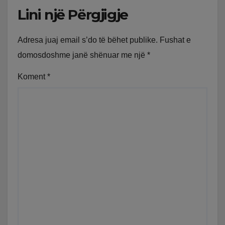
Lini një Përgjigje
Adresa juaj email s’do të bëhet publike.
Fushat e
domosdoshme janë shënuar me një
*
Koment
*