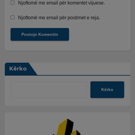
Njoftomë me email për komentet vijuese.
Njoftomë me email për postimet e reja.
Kërko
Kërko