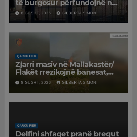
të burgosur përfundojnë në
spital
8 GUSHT, 2026
GILBERTA SIMONI
QARKU FIER
Zjarri masiv në Mallakastër/
Flakët rrezikojnë banesat,
Policia evakuon disa familje
8 GUSHT, 2026
GILBERTA SIMONI
në Koilac
QARKU FIER
Delfini shfaqet pranë bregut