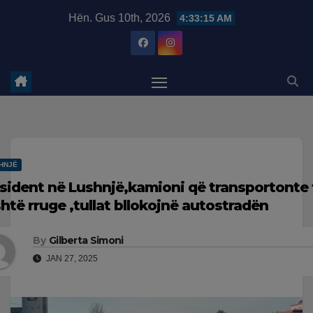
Skip
modal-check
Hën. Gus 10th, 2026
4:33:16 AM
to
content
HNJË
sident në Lushnjë,kamioni që transportonte t
shtë rruge ,tullat bllokojnë autostradën
By
Gilberta Simoni
JAN 27, 2025