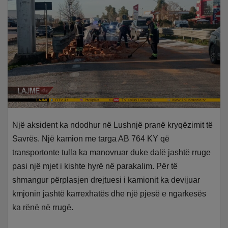
Një aksident ka ndodhur në Lushnjë pranë kryqëzimit të
Savrës. Një kamion me targa AB 764 KY që
transportonte tulla ka manovruar duke dalë jashtë rruge
pasi një mjet i kishte hyrë në parakalim. Për të
shmangur përplasjen drejtuesi i kamionit ka devijuar
kmjonin jashtë karrexhatës dhe një pjesë e ngarkesës
ka rënë në rrugë.