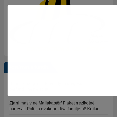
Postimet e fundit
Sherr në burgun e Fierit, dy të burgosur
përfundojnë në spital
Zjarri masiv në Mallakastër/ Flakët rrezikojnë
banesat, Policia evakuon disa familje në Koilac