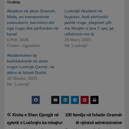
Të afërta
Aksident në aksin Gramsh-
Lushnjë/ Aksident në
Maliq, po transportonte
byypass. Audi përfundoi
eskavatorin, karrotreci del
jashtë rruge, plagoset çifti
nga rruga dhe përfundon në
me fëmijën e tyre 2 vjeç që
kanal
udhëtonin me të
6 Prill, 2026
29 Mars, 2025
Postim i ngjashëm
Në “Lushnjë”
Aksidentohen dy
bashkëshortë në aksin
rrugor Lushnjë-Çermë, në
afërsi të fshatit Dushk
30 Shtator, 2025
Në “Lushnjë”
Lëvizje
Kisha e Shen Gjergjit në
100 familje në fshatin Gramsh
qytetit e Lushnjës ka mbajtur
të njësisë administrative
te