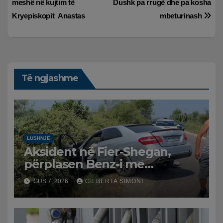
meshë në kujtim të
Dushk pa rrugë dhe pa kosha
postimet
Kryepiskopit Anastas
mbeturinash
Të ngjashme
LUSHNJË
Aksident në Fier-Shegan,
përplasen Benz-i me
furgonin, plagoset një i
GUS 7, 2026
GILBERTA SIMONI
moshuar