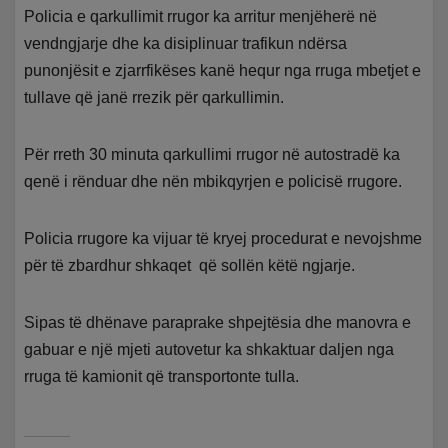
Policia e qarkullimit rrugor ka arritur menjëherë në
vendngjarje dhe ka disiplinuar trafikun ndërsa
punonjësit e zjarrfikëses kanë hequr nga rruga mbetjet e
tullave që janë rrezik për qarkullimin.
Për rreth 30 minuta qarkullimi rrugor në autostradë ka
qenë i rënduar dhe nën mbikqyrjen e policisë rrugore.
Policia rrugore ka vijuar të kryej procedurat e nevojshme
për të zbardhur shkaqet që sollën këtë ngjarje.
Sipas të dhënave paraprake shpejtësia dhe manovra e
gabuar e një mjeti autovetur ka shkaktuar daljen nga
rruga të kamionit që transportonte tulla.