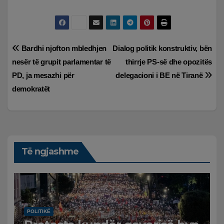
Lëvizje
Bardhi njofton mbledhjen
Dialog politik konstruktiv, bën
nesër të grupit parlamentar të
thirrje PS-së dhe opozitës
te
PD, ja mesazhi për
delegacioni i BE në Tiranë
postimet
demokratët
Të ngjashme
POLITIKË