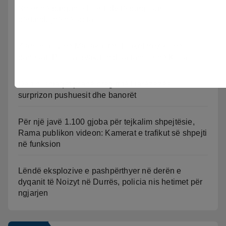
Sherr në burgun e Fierit, dy të burgosur
përfundojnë në spital
Zjarri masiv në Mallakastër/ Flakët rrezikojnë
banesat, Policia evakuon disa familje në Koilac
Delfini shfaqet pranë bregut të Darëzezës,
surprizon pushuesit dhe banorët
Për një javë 1.100 gjoba për tejkalim shpejtësie,
Rama publikon videon: Kamerat e trafikut së shpejti
në funksion
Lëndë eksplozive e pashpërthyer në derën e
dyqanit të Noizyt në Durrës, policia nis hetimet për
ngjarjen