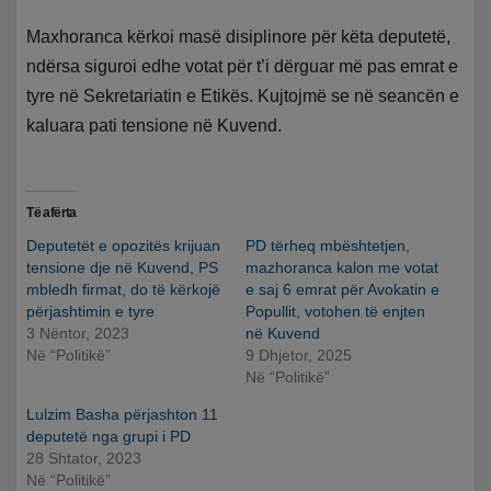
Maxhoranca kërkoi masë disiplinore për këta deputetë,
ndërsa siguroi edhe votat për t’i dërguar më pas emrat e
tyre në Sekretariatin e Etikës. Kujtojmë se në seancën e
kaluara pati tensione në Kuvend.
Të afërta
Deputetët e opozitës krijuan
PD tërheq mbështetjen,
tensione dje në Kuvend, PS
mazhoranca kalon me votat
mbledh firmat, do të kërkojë
e saj 6 emrat për Avokatin e
përjashtimin e tyre
Popullit, votohen të enjten
3 Nëntor, 2023
në Kuvend
Në “Politikë”
9 Dhjetor, 2025
Në “Politikë”
Lulzim Basha përjashton 11
deputetë nga grupi i PD
28 Shtator, 2023
Në “Politikë”