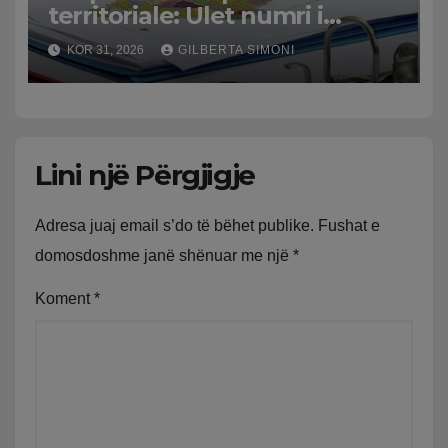
territoriale: Ulet numri i
bashkive nga 61 në 46
KOR 31, 2026
GILBERTA SIMONI
Lini një Përgjigje
Adresa juaj email s’do të bëhet publike.
Fushat e
domosdoshme janë shënuar me një
*
Koment
*