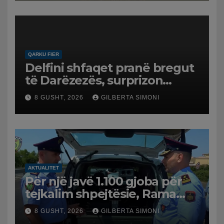
QARKU FIER
Delfini shfaqet pranë bregut
të Darëzezës, surprizon
pushuesit dhe banorët
8 GUSHT, 2026
GILBERTA SIMONI
AKTUALITET
Për një javë 1.100 gjoba për
tejkalim shpejtësie, Rama
publikon videon: Kamerat e
8 GUSHT, 2026
GILBERTA SIMONI
trafikut së shpejti në