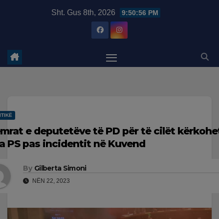
Skip
modal-check
Sht. Gus 8th, 2026
9:50:57 PM
to
content
ITIKË
emrat e deputetëve të PD për të cilët kërkohe
a PS pas incidentit në Kuvend
By
Gilberta Simoni
NËN 22, 2023