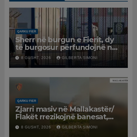
QARKU FIER
Sherr në burgun e Fierit, dy
të burgosur përfundojnë në
spital
8 GUSHT, 2026
GILBERTA SIMONI
QARKU FIER
Zjarri masiv në Mallakastër/
Flakët rrezikojnë banesat,
Policia evakuon disa familje
8 GUSHT, 2026
GILBERTA SIMONI
në Koilac