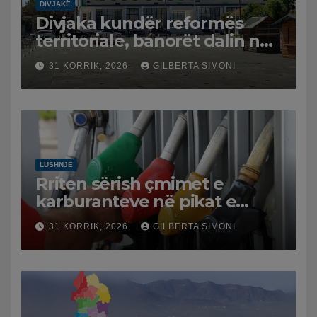
DIVJAKË
Divjaka kundër reformës
territoriale, banorët dalin në
protestë.
31 KORRIK, 2026
GILBERTA SIMONI
LUSHNJË
Rriten sërish çmimet e
karburanteve në pikat e
karburanteve në Lushnjë.
31 KORRIK, 2026
GILBERTA SIMONI
Tensionet në Lindjen e
Mesme shtrenjtojnë naftën
dhe benzinën në vend