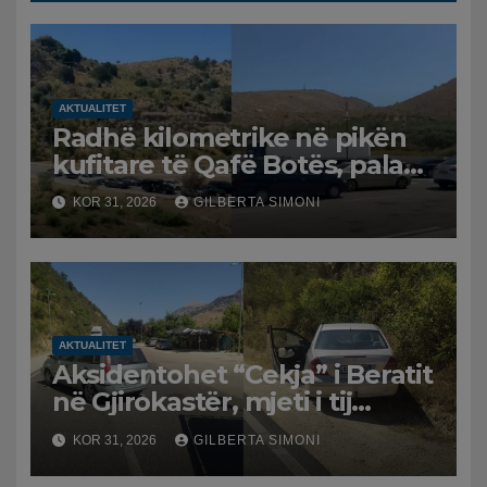
AKTUALITET
Radhë kilometrike në pikën
kufitare të Qafë Botës, pala
greke raporton defekt në
KOR 31, 2026
GILBERTA SIMONI
sistem, qytetarët mbeten të
bllokuar
AKTUALITET
Aksidentohet “Cekja” i Beratit
në Gjirokastër, mjeti i tij
përplaset me atë të klerikut
KOR 31, 2026
GILBERTA SIMONI
bektashian