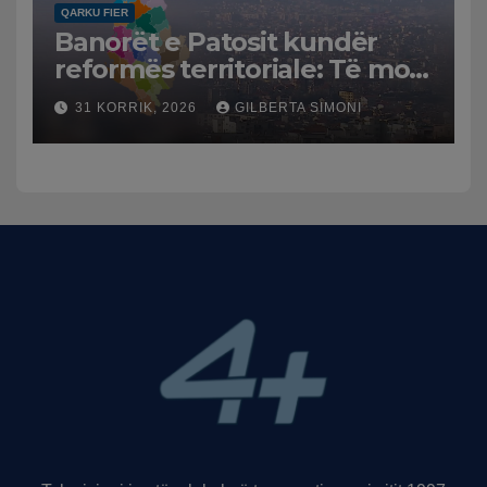
QARKU FIER
Banorët e Patosit kundër
reformës territoriale: Të mos
humbasim identitetin e
31 KORRIK, 2026
GILBERTA SIMONI
qytetit