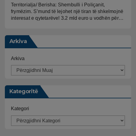
Territorialja/ Berisha: Shembulli i Poliçanit,
frymëzim. S’mund të lejohet një tiran të shkelmojnë
interesat e qytetarëve! 3.2 mld euro u vodhën për…
Arkiva
Arkiva
Kategoritë
Kategori