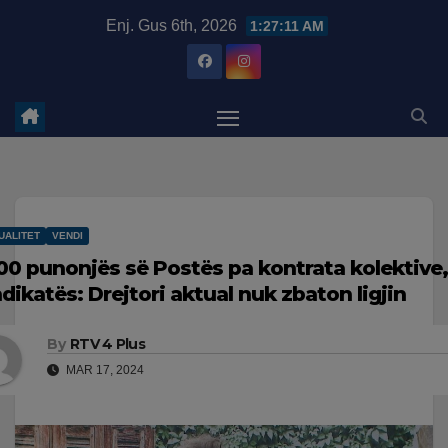
Skip
modal-check
Enj. Gus 6th, 2026
1:27:12 AM
to
content
UALITET
VENDI
00 punonjës së Postës pa kontrata kolektive, 
ndikatës: Drejtori aktual nuk zbaton ligjin
By
RTV 4 Plus
MAR 17, 2024