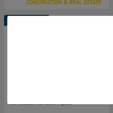
Postimet e fundit
Shkeli “Arrestin në shtëpi” dhe vodhi automjetin,
arrestohet 43-vjeçari
Divjaka kundër reformës territoriale, banorët dalin
në protestë.
Rriten sërish çmimet e karburanteve në pikat e
karburanteve në Lushnjë. Tensionet në Lindjen e
Mesme shtrenjtojnë naftën dhe benzinën në vend
Banorët e Patosit kundër reformës territoriale: Të
mos humbasim identitetin e qytetit