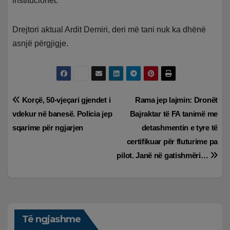
institucionet.
Drejtori aktual Ardit Demiri, deri më tani nuk ka dhënë
asnjë përgjigje.
Lëvizje
Korçë, 50-vjeçari gjendet i
Rama jep lajmin: Dronët
vdekur në banesë. Policia jep
Bajraktar të FA tanimë me
te
sqarime për ngjarjen
detashmentin e tyre të
postimet
certifikuar për fluturime pa
pilot. Janë në gatishmëri…
Të ngjashme