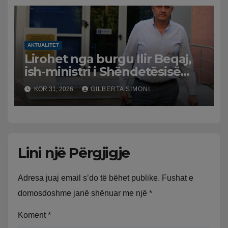
AKTUALITET
Lirohet nga burgu Ilir Beqaj,
ish-ministri i Shëndetësisë
‘kthehet’ në shtëpi, GJKKO i
KOR 31, 2026
GILBERTA SIMONI
ndryshon masën e arrestit
Lini një Përgjigje
Adresa juaj email s’do të bëhet publike.
Fushat e
domosdoshme janë shënuar me një
*
Koment
*