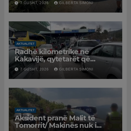
7 GUSHT, 2026
GILBERTA SIMONI
moshuar
AKTUALITET
Radhë kilometrike në
Kakavijë, qytetarët që
kthehen në Shqipëri
7 GUSHT, 2026
GILBERTA SIMONI
bllokohen në temperatura të
larta, pala greke punon me
ritme të ngadalta
AKTUALITET
Aksident pranë Malit të
Tomorrit/ Makinës nuk i