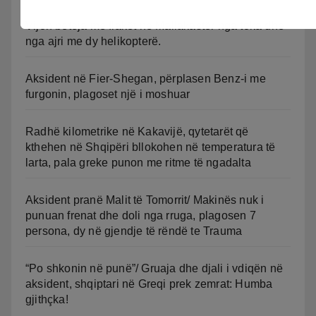
Vijon beteja me flakët ne Mallakastër nga toka dhe
nga ajri me dy helikopterë.
Aksident në Fier-Shegan, përplasen Benz-i me
furgonin, plagoset një i moshuar
Radhë kilometrike në Kakavijë, qytetarët që
kthehen në Shqipëri bllokohen në temperatura të
larta, pala greke punon me ritme të ngadalta
Aksident pranë Malit të Tomorrit/ Makinës nuk i
punuan frenat dhe doli nga rruga, plagosen 7
persona, dy në gjendje të rëndë te Trauma
“Po shkonin në punë”/ Gruaja dhe djali i vdiqën në
aksident, shqiptari në Greqi prek zemrat: Humba
gjithçka!