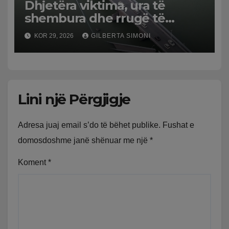
Dhjetëra viktima, ura të
shembura dhe rrugë të
dëmtuara! Japonia goditet
KOR 29, 2026
GILBERTA SIMONI
nga tërmeti i fuqishëm,
qindra mijëra të evakuuar
Lini një Përgjigje
Adresa juaj email s’do të bëhet publike.
Fushat e
domosdoshme janë shënuar me një
*
Koment
*