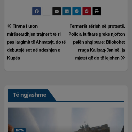
Lëvizje
Tirana i uron
Fermerët sërish në protestë,
mirëseardhjen trajnerit të ri
Policia kufitare greke njofton
te
pas largimit të Ahmatajt, do të
palën shqiptare: Bllokohet
postimet
debutojë sot në ndeshjen e
rruga Kallpaq-Janinë, ja
Kupës
mjetet që do të lejohen
Të ngjashme
BOTA