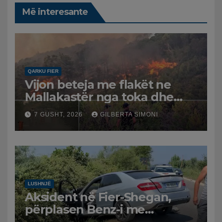
Më interesante
QARKU FIER
Vijon beteja me flakët ne
Mallakastër nga toka dhe
nga ajri me dy helikopterë.
7 GUSHT, 2026
GILBERTA SIMONI
LUSHNJË
Aksident në Fier-Shegan,
përplasen Benz-i me
furgonin, plagoset një i