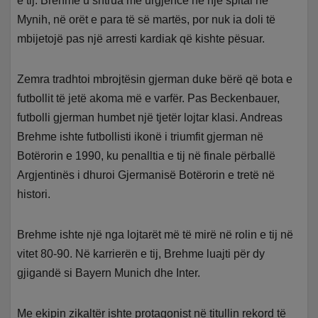
e tij. Brehme u shtrua me urgjencë në një spital në
Mynih, në orët e para të së martës, por nuk ia doli të
mbijetojë pas një arresti kardiak që kishte pësuar.
Zemra tradhtoi mbrojtësin gjerman duke bërë që bota e
futbollit të jetë akoma më e varfër. Pas Beckenbauer,
futbolli gjerman humbet një tjetër lojtar klasi. Andreas
Brehme ishte futbollisti ikonë i triumfit gjerman në
Botërorin e 1990, ku penalltia e tij në finale përballë
Argjentinës i dhuroi Gjermanisë Botërorin e tretë në
histori.
Brehme ishte një nga lojtarët më të mirë në rolin e tij në
vitet 80-90. Në karrierën e tij, Brehme luajti për dy
gjigandë si Bayern Munich dhe Inter.
Me ekipin zikaltër ishte protagonist në titullin rekord të