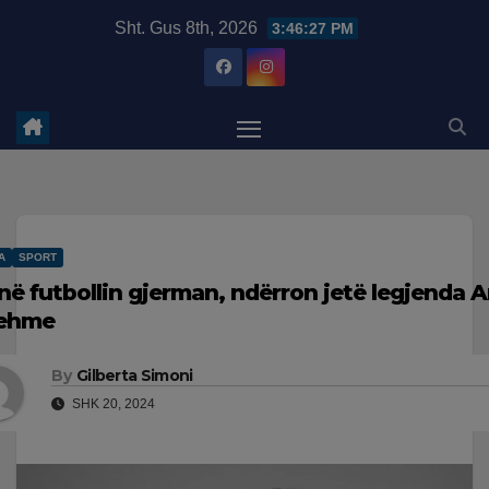
Skip
modal-check
Sht. Gus 8th, 2026
3:46:28 PM
to
content
A
SPORT
 në futbollin gjerman, ndërron jetë legjenda 
ehme
By
Gilberta Simoni
SHK 20, 2024