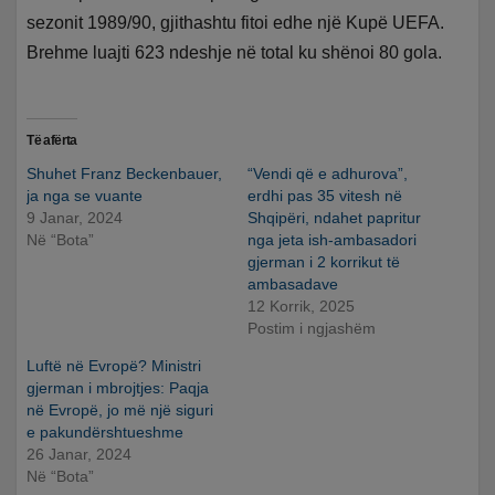
sezonit 1989/90, gjithashtu fitoi edhe një Kupë UEFA.
Brehme luajti 623 ndeshje në total ku shënoi 80 gola.
Të afërta
Shuhet Franz Beckenbauer,
“Vendi që e adhurova”,
ja nga se vuante
erdhi pas 35 vitesh në
9 Janar, 2024
Shqipëri, ndahet papritur
Në “Bota”
nga jeta ish-ambasadori
gjerman i 2 korrikut të
ambasadave
12 Korrik, 2025
Postim i ngjashëm
Luftë në Evropë? Ministri
gjerman i mbrojtjes: Paqja
në Evropë, jo më një siguri
e pakundërshtueshme
26 Janar, 2024
Në “Bota”