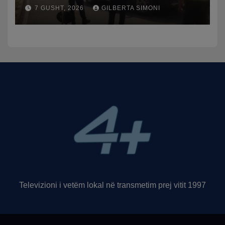
punuan frenat dhe doli nga
7 GUSHT, 2026
GILBERTA SIMONI
rruga, plagosen 7 persona,
dy në gjendje të rëndë te
Trauma
Televizioni i vetëm lokal në transmetim prej vitit 1997