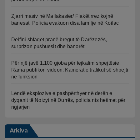
Zjarri masiv në Mallakastër/ Flakët rrezikojnë
banesat, Policia evakuon disa familje në Koilac
Delfini shfaqet pranë bregut të Darëzezës,
surprizon pushuesit dhe banorët
Për një javë 1.100 gjoba për tejkalim shpejtësie,
Rama publikon videon: Kamerat e trafikut së shpejti
në funksion
Lëndë eksplozive e pashpërthyer në derën e
dyqanit të Noizyt në Durrës, policia nis hetimet për
ngjarjen
Arkiva