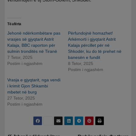
Të afërta
Jehonë ndërkombëtare pas
Përfundojnë homazhet!
vrasjes së gjyqtarit Astrit
Arkëmorti i gjyqtarit Astrit
Kalaja, BBC raporton për
Kalaja përcillet për në
sulmin tronditës në Tiranë
Shkodër, ku do të prehet në
7 Tetor, 2025
banesën e fundit
Postim i ngjashëm
8 Tetor, 2025
Postim i ngjashëm
Vrasja e gjyqtarit, nga vendi
i krimit Gjon Shkambi
mbetet në burg
27 Tetor, 2025
Postim i ngjashëm