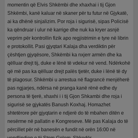
momentin që Elvis Shkëmbi dhe xhaxhai i tij Gjon
Shkëmbi, kanë kaluar në skaner për tu futur në Gjykatë,
ai ka dhënë sinjalizim. Por roja i sigurisë, sipas Policisë
ka qëndruar i ulur në karrige dhe nuk ka kryer asnjë
veprim për kontrollin fizik apo regjistrimin e tyre në librin
e protokollit. Pasi gjyqtari Kalaja dha verdiktin për
çështjen gjyqësore, Shkëmbi ka nxjerr armën dhe ka
qëlluar drejt tij, duke e lënë të vdekur në vend. Ndërkohë
që më pas ka qëlluar drejt palës tjetër, duke i lënë të dy
të plagosur. Shkëmbi u arrestua në flagrancë menjëherë
pas ngjarjes, ndërsa në pranga kanë rënë edhe dy
persona të tjerë, xhaxhi i i tij Gjon Shkambi dhe roja i
sigurisë se gjykatës Banush Koxhaj. Homazhet
shtetërore për gjyqtarin e ndjerë do të mbahen ditën e
nesërme në pallatin e Kongreseve. Më pas Kalaja do të
përcillet për në banesën e fundit në orën 16:00 në
vendlindjen e tij Stom-Golem, Shkodër.