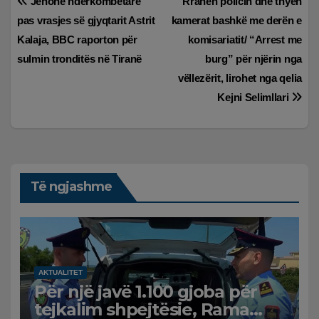
Lëvizje
Jehonë ndërkombëtare
Rrahën policin dhe thyen
pas vrasjes së gjyqtarit Astrit
kamerat bashkë me derën e
te
Kalaja, BBC raporton për
komisariatit/ “Arrest me
postimet
sulmin tronditës në Tiranë
burg” për njërin nga
vëllezërit, lirohet nga qelia
Kejni Selimllari
Të ngjashme
AKTUALITET
Për një javë 1.100 gjoba për
tejkalim shpejtësie, Rama