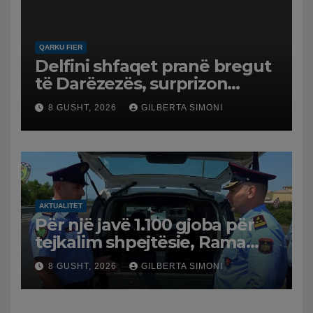
QARKU FIER
Delfini shfaqet pranë bregut
të Darëzezës, surprizon
pushuesit dhe banorët
8 GUSHT, 2026
GILBERTA SIMONI
AKTUALITET
Për një javë 1.100 gjoba për
tejkalim shpejtësie, Rama
publikon videon: Kamerat e
8 GUSHT, 2026
GILBERTA SIMONI
trafikut së shpejti në
funksion