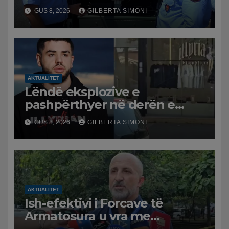
publikon videon: Kamerat e
GUS 8, 2026
GILBERTA SIMONI
trafikut së shpejti në
funksion
AKTUALITET
Lëndë eksplozive e
pashpërthyer në derën e
dyqanit të Noizyt në Durrës,
GUS 8, 2026
GILBERTA SIMONI
policia nis hetimet për
ngjarjen
AKTUALITET
Ish-efektivi i Forcave të
Armatosura u vra me
kallashnikov nga shoku i