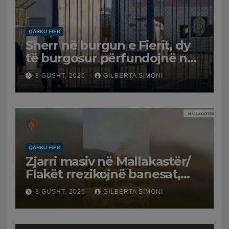
QARKU FIER
Sherr në burgun e Fierit, dy
të burgosur përfundojnë në
spital
8 GUSHT, 2026
GILBERTA SIMONI
QARKU FIER
Zjarri masiv në Mallakastër/
Flakët rrezikojnë banesat,
Policia evakuon disa familje
8 GUSHT, 2026
GILBERTA SIMONI
në Koilac