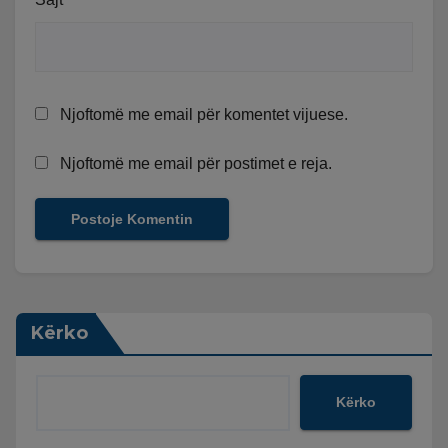
Njoftomë me email për komentet vijuese.
Njoftomë me email për postimet e reja.
Kërko
Kërko