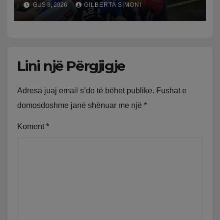
GUS 8, 2026
GILBERTA SIMONI
fëmijërisë, zv. drejtori i
Hetimit: Kishin konflikt të
mbartur prej disa kohësh
Lini një Përgjigje
Adresa juaj email s’do të bëhet publike.
Fushat e
domosdoshme janë shënuar me një
*
Koment
*