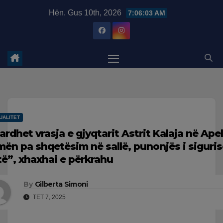
Skip
modal-check
Hën. Gus 10th, 2026
7:06:04 AM
to
content
UALITET
ardhet vrasja e gjyqtarit Astrit Kalaja në Apel
mën pa shqetësim në sallë, punonjës i siguris
të”, xhaxhai e përkrahu
By
Gilberta Simoni
TET 7, 2025