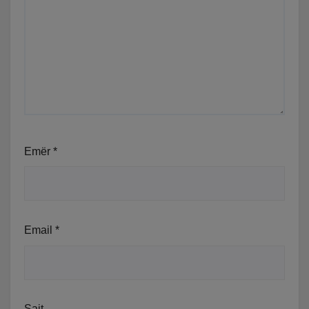
Emër
*
Email
*
Sajt