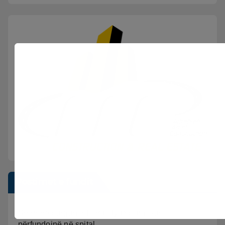
Postimet e fundit
Sherr në burgun e Fierit, dy të burgosur
përfundojnë në spital