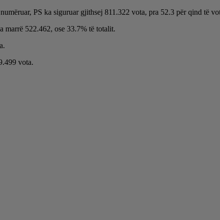
numëruar, PS ka siguruar gjithsej 811.322 vota, pra 52.3 për qind të vo
marrë 522.462, ose 33.7% të totalit.
a.
9.499 vota.