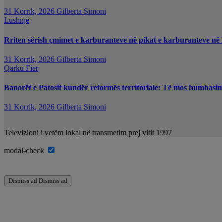
31 Korrik, 2026
Gilberta Simoni
Lushnjë
Rriten sërish çmimet e karburanteve në pikat e karburanteve në
31 Korrik, 2026
Gilberta Simoni
Qarku Fier
Banorët e Patosit kundër reformës territoriale: Të mos humbasim i
31 Korrik, 2026
Gilberta Simoni
Televizioni i vetëm lokal në transmetim prej vitit 1997
modal-check
Dismiss ad
Dismiss ad