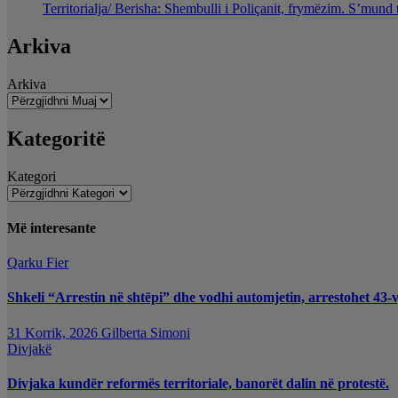
Territorialja/ Berisha: Shembulli i Poliçanit, frymëzim. S’mund 
Arkiva
Arkiva
Kategoritë
Kategori
Më interesante
Qarku Fier
Shkeli “Arrestin në shtëpi” dhe vodhi automjetin, arrestohet 43-v
31 Korrik, 2026
Gilberta Simoni
Divjakë
Divjaka kundër reformës territoriale, banorët dalin në protestë.