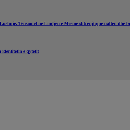
 Lushnjë. Tensionet në Lindjen e Mesme shtrenjtojnë naftën dhe b
dentitetin e qytetit