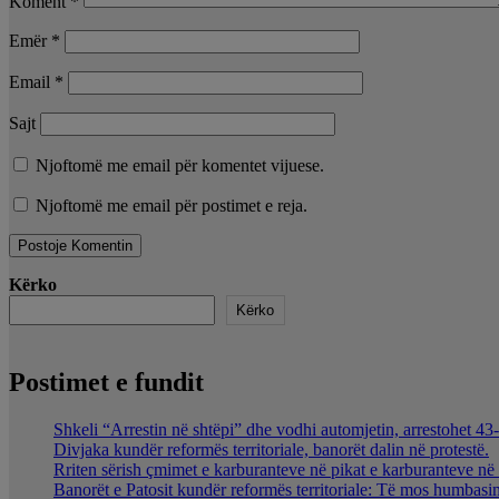
Koment
*
Emër
*
Email
*
Sajt
Njoftomë me email për komentet vijuese.
Njoftomë me email për postimet e reja.
Kërko
Kërko
Postimet e fundit
Shkeli “Arrestin në shtëpi” dhe vodhi automjetin, arrestohet 43-
Divjaka kundër reformës territoriale, banorët dalin në protestë.
Rriten sërish çmimet e karburanteve në pikat e karburanteve n
Banorët e Patosit kundër reformës territoriale: Të mos humbasim 