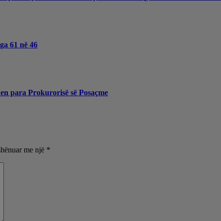
nga 61 në 46
hen para Prokurorisë së Posaçme
shënuar me një
*