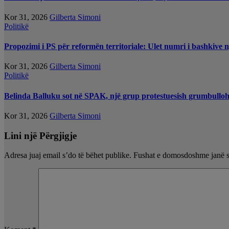
Kor 31, 2026
Gilberta Simoni
Politikë
Propozimi i PS për reformën territoriale: Ulet numri i bashkive 
Kor 31, 2026
Gilberta Simoni
Politikë
Belinda Balluku sot në SPAK, një grup protestuesish grumbullo
Kor 31, 2026
Gilberta Simoni
Lini një Përgjigje
Adresa juaj email s’do të bëhet publike.
Fushat e domosdoshme janë 