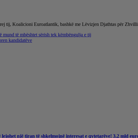
rej tij, Koalicioni Euroatlantik, bashkë me Lëvizjen Djathtas për Zhvill
të mund të mbështet sërish tek këmbëngulja e tij
toren kandidatëve
ë lejohet një tiran të shkelmojnë interesat e qytetarëve! 3.2 mld e