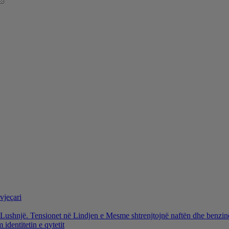
vjeçari
ë Lushnjë. Tensionet në Lindjen e Mesme shtrenjtojnë naftën dhe benzi
identitetin e qytetit