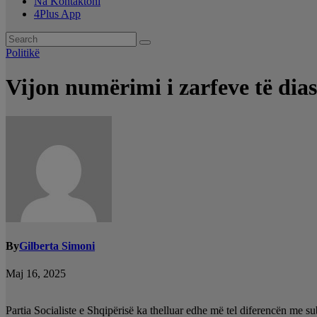
Na Kontaktoni
4Plus App
Politikë
Vijon numërimi i zarfeve të dias
By
Gilberta Simoni
Maj 16, 2025
Partia Socialiste e Shqipërisë ka thelluar edhe më tel diferencën me subj