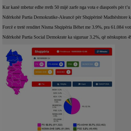
Kur kanë mbetur edhe rreth 50 mijë zarfe nga vota e diasporës për t’u 
Ndërkohë Partia Demokratike-Aleancë për Shqipërinë Madhështore ka 
Forcë e tretë renditet Nisma Shqipëria Bëhet me 3.9%, pra 61.084 vot
Ndërkohë Partia Social Demokrate ka siguruar 3.2%, që nënkupton 4