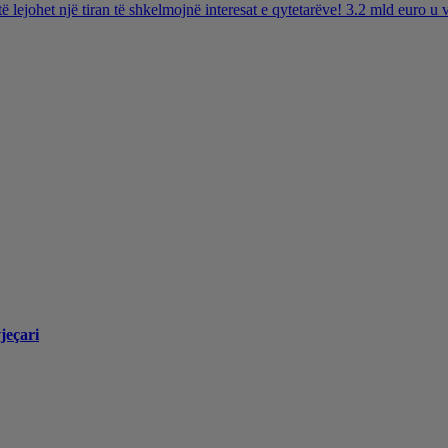
të lejohet një tiran të shkelmojnë interesat e qytetarëve! 3.2 mld euro 
jeçari