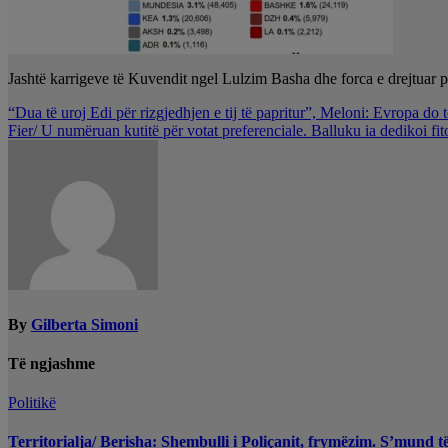
Jashtë karrigeve të Kuvendit ngel Lulzim Basha dhe forca e drejtuar p
Lëvizje
“Dua të uroj Edi për rizgjedhjen e tij të papritur”, Meloni: Evropa do 
Fier/ U numëruan kutitë për votat preferenciale. Balluku ia dedikoi fi
te
postimet
By
Gilberta Simoni
Të ngjashme
Politikë
Territorialja/ Berisha: Shembulli i Poliçanit, frymëzim. S’mund t