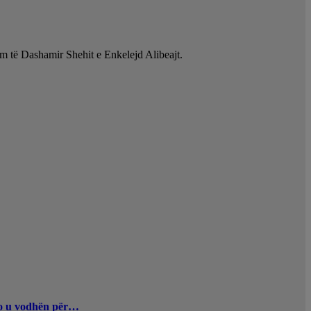
im të Dashamir Shehit e Enkelejd Alibeajt.
uro u vodhën për…