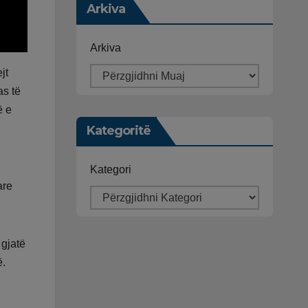
Arkiva
Arkiva
jt
as të
ë e
Kategoritë
Kategori
are
 gjatë
ë.