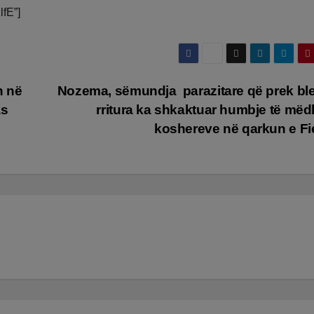
lfE”]
n në
Nozema, sëmundja parazitare që prek ble
as
rritura ka shkaktuar humbje të mëd
koshereve në qarkun e Fi