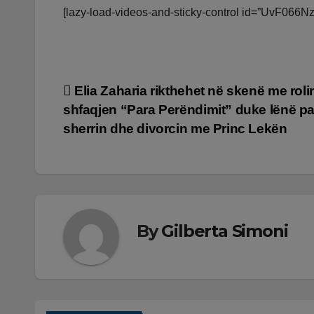
[lazy-load-videos-and-sticky-control id=”UvF066Nz
Lëvizje
Elia Zaharia rikthehet në skenë me roli
shfaqjen “Para Perëndimit” duke lënë p
te
sherrin dhe divorcin me Princ Lekën
postimet
By
Gilberta Simoni