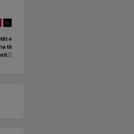
tët e
ha të
erit