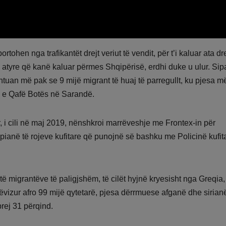
rtohen nga trafikantët drejt veriut të vendit, për t’i kaluar ata dre
 i atyre që kanë kaluar përmes Shqipërisë, erdhi duke u ulur. Sip
entuan më pak se 9 mijë migrant të huaj të parregullt, ku pjesa m
n e Qafë Botës në Sarandë.
r, i cili në maj 2019, nënshkroi marrëveshje me Frontex-in për
ropianë të rojeve kufitare që punojnë së bashku me Policinë kufit
të migrantëve të paligjshëm, të cilët hyjnë kryesisht nga Greqia,
ë lëvizur afro 99 mijë qytetarë, pjesa dërrmuese afganë dhe sirian
prej 31 përqind.