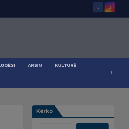
UJQËSI
ARSIM
KULTURË
Kërko