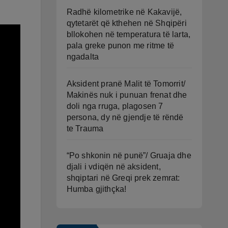
Radhë kilometrike në Kakavijë,
qytetarët që kthehen në Shqipëri
bllokohen në temperatura të larta,
pala greke punon me ritme të
ngadalta
Aksident pranë Malit të Tomorrit/
Makinës nuk i punuan frenat dhe
doli nga rruga, plagosen 7
persona, dy në gjendje të rëndë
te Trauma
“Po shkonin në punë”/ Gruaja dhe
djali i vdiqën në aksident,
shqiptari në Greqi prek zemrat:
Humba gjithçka!