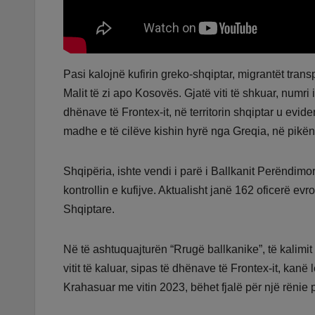
Pasi kalojnë kufirin greko-shqiptar, migrantët transpo
Malit të zi apo Kosovës. Gjatë viti të shkuar, numri
dhënave të Frontex-it, në territorin shqiptar u evid
madhe e të cilëve kishin hyrë nga Greqia, në pikë
Shqipëria, ishte vendi i parë i Ballkanit Perëndimo
kontrollin e kufijve. Aktualisht janë 162 oficerë ev
Shqiptare.
Në të ashtuquajturën “Rrugë ballkanike”, të kalimit 
vitit të kaluar, sipas të dhënave të Frontex-it, kan
Krahasuar me vitin 2023, bëhet fjalë për një rënie 