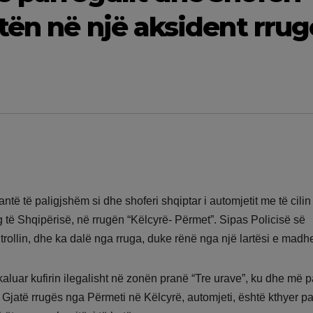
tën në një aksident rrug
ntë të paligjshëm si dhe shoferi shqiptar i automjetit me të cilin
 të Shqipërisë, në rrugën “Këlcyrë- Përmet”. Sipas Policisë së
ollin, dhe ka dalë nga rruga, duke rënë nga një lartësi e madh
aluar kufirin ilegalisht në zonën pranë “Tre urave”, ku dhe më 
 Gjatë rrugës nga Përmeti në Këlcyrë, automjeti, është kthyer pa