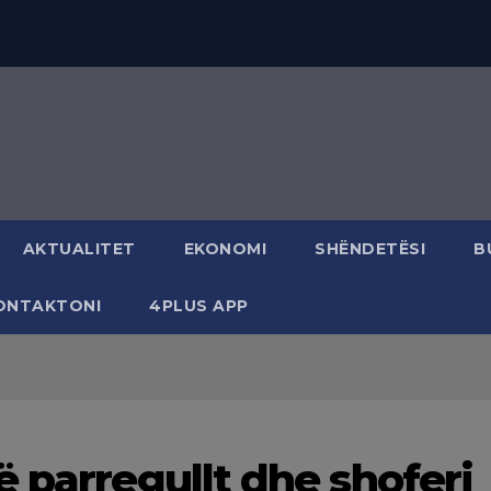
AKTUALITET
EKONOMI
SHËNDETËSI
B
ONTAKTONI
4PLUS APP
 parregullt dhe shoferi