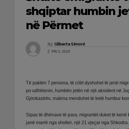
shqiptar humbin je
në Përmet
By
Gilberta Simoni
PRI 2, 2024
Të paktën 7 persona, të cilët dyshohet të jenë migra
po udhëtonin, humbën jetën në një aksident në Jug
Gjirokastrës, makina mendohet të ketë humbur kontr
Sipas të dhënave të para, migrantët duket të kenë k
janë marrë nga shoferi, një 21 vjeçar nga Shkodra.