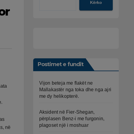
Kërko
or
Postimet e fundit
Vijon beteja me flakët ne
 ata
Mallakastër nga toka dhe nga ajri
me dy helikopterë.
e.
Aksident në Fier-Shegan,
përplasen Benz-i me furgonin,
pas
plagoset një i moshuar
s, në