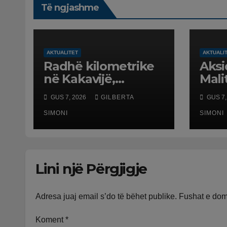
Të ngjashme
AKTUALITET
AKTUALI
Radhë kilometrike
Aksi
në Kakavijë,
Mali
qytetarët që
Maki
GUS 7, 2026
GILBERTA
GUS 7,
kthehen në
punu
Shqipëri bllokohen
SIMONI
doli
SIMONI
në temperatura të
plag
larta, pala greke
dy n
punon me ritme të
rënd
Lini një Përgjigje
ngadalta
Adresa juaj email s’do të bëhet publike.
Fushat e do
Koment
*