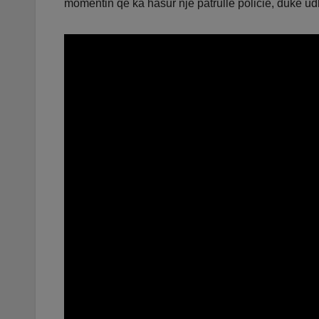
momentin që ka hasur një patrullë policie, duke udh