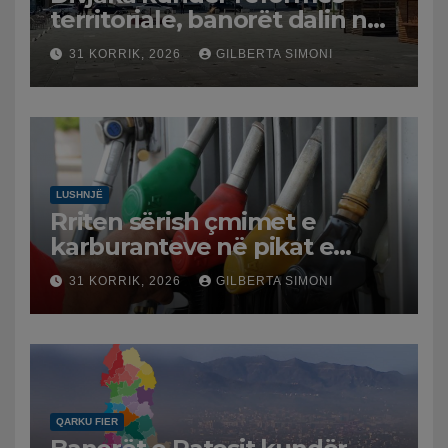
territoriale, banorët dalin në
protestë.
31 KORRIK, 2026
GILBERTA SIMONI
LUSHNJË
Rriten sërish çmimet e
karburanteve në pikat e
karburanteve në Lushnjë.
31 KORRIK, 2026
GILBERTA SIMONI
Tensionet në Lindjen e
Mesme shtrenjtojnë naftën
dhe benzinën në vend
QARKU FIER