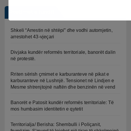
Postimet e fundit
Shkeli “Arrestin në shtëpi” dhe vodhi automjetin,
arrestohet 43-vjeçari
Divjaka kundër reformës territoriale, banorët dalin
në protestë.
Rriten sërish çmimet e karburanteve në pikat e
karburanteve në Lushnjë. Tensionet në Lindjen e
Mesme shtrenjtojnë naftën dhe benzinën në vend
Banorët e Patosit kundër reformës territoriale: Të
mos humbasim identitetin e qytetit
Territorialja/ Berisha: Shembulli i Poliçanit,
frymëzim. S’mund të lejohet një tiran të shkelmojnë