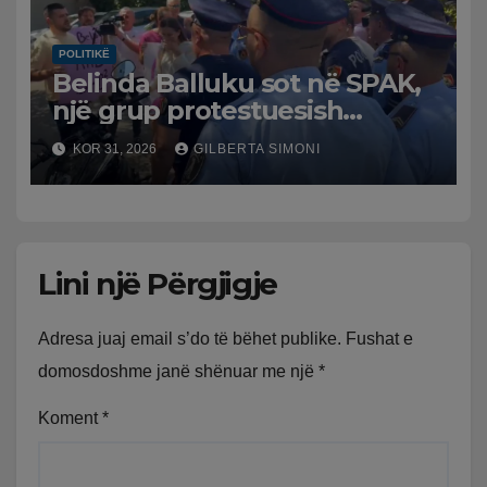
POLITIKË
Belinda Balluku sot në SPAK,
një grup protestuesish
grumbullohen para
KOR 31, 2026
GILBERTA SIMONI
Prokurorisë së Posaçme
Lini një Përgjigje
Adresa juaj email s’do të bëhet publike.
Fushat e
domosdoshme janë shënuar me një
*
Koment
*