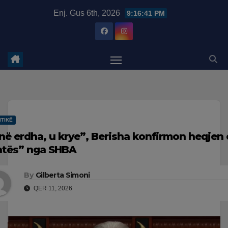
Skip
modal-check
Enj. Gus 6th, 2026
9:16:41 PM
to
content
ITIKË
në erdha, u krye”, Berisha konfirmon heqjen
atës” nga SHBA
By
Gilberta Simoni
QER 11, 2026