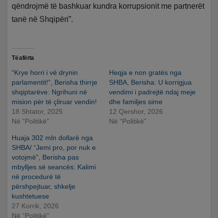
qëndrojmë të bashkuar kundra korrupsionit me partnerët
tanë në Shqipëri”.
Të afërta
“Krye horri i vë drynin
Heqja e non gratës nga
parlamentit!”, Berisha thirrje
SHBA, Berisha: U korrigjua
shqiptarëve: Ngrihuni në
vendimi i padrejtë ndaj meje
mision për të çliruar vendin!
dhe familjes sime
18 Shtator, 2025
12 Qershor, 2026
Në “Politikë”
Në “Politikë”
Huaja 302 mln dollarë nga
SHBA/ “Jemi pro, por nuk e
votojmë”, Berisha pas
mbylljes së seancës: Kalimi
në procedurë të
përshpejtuar, shkelje
kushtetuese
27 Korrik, 2026
Në “Politikë”