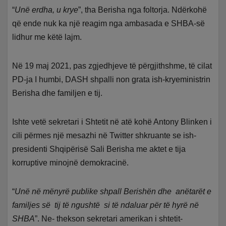
“
Unë erdha, u krye
”, tha Berisha nga foltorja. Ndërkohë
që ende nuk ka një reagim nga ambasada e SHBA-së
lidhur me këtë lajm.
Në 19 maj 2021, pas zgjedhjeve të përgjithshme, të cilat
PD-ja I humbi, DASH shpalli non grata ish-kryeministrin
Berisha dhe familjen e tij.
Ishte vetë sekretari i Shtetit në atë kohë Antony Blinken i
cili përmes një mesazhi në Twitter shkruante se ish-
presidenti Shqipërisë Sali Berisha me aktet e tija
korruptive minojnë demokracinë.
“
Unë në mënyrë publike shpall Berishën dhe anëtarët e
familjes së tij të ngushtë si të ndaluar për të hyrë në
SHBA
”. Ne- thekson sekretari amerikan i shtetit-