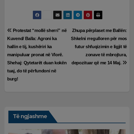
Lëvizje
Protestat “mollë sherri” në
Zhupa përplaset me Ballën:
Kuvend/ Balla: Agroni ka
Shkelni rregulloren për mos
te
hallin e tij, kushëriri ka
futur shfuqizimin e ligjit të
postimet
manipuluar pronat në Vlorë.
zonave të mbrojtura,
Shehaj: Qytetarët duan kokën
depozituar që me 14 Maj.
tuaj, do të përfundoni në
burg!
Të ngjashme