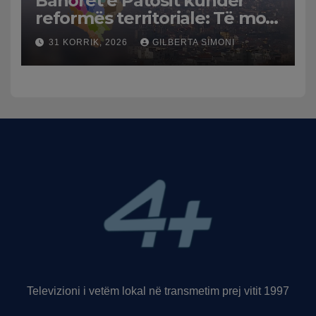
Banorët e Patosit kundër
reformës territoriale: Të mos
humbasim identitetin e
31 KORRIK, 2026
GILBERTA SIMONI
qytetit
Televizioni i vetëm lokal në transmetim prej vitit 1997