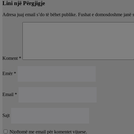
Lini një Përgjigje
Adresa juaj email s’do të bëhet publike.
Fushat e domosdoshme janë 
Koment
*
Emër
*
Email
*
Sajt
Njoftomë me email për komentet vijuese.