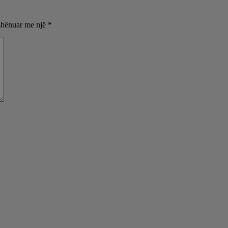
shënuar me një
*