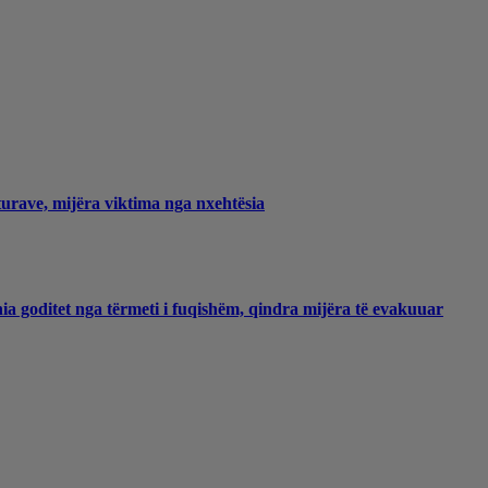
urave, mijëra viktima nga nxehtësia
a goditet nga tërmeti i fuqishëm, qindra mijëra të evakuuar