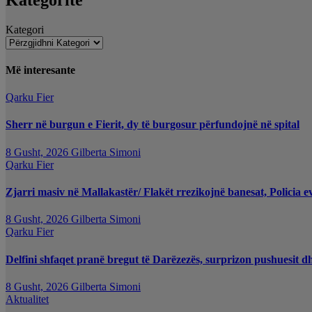
Kategori
Më interesante
Qarku Fier
Sherr në burgun e Fierit, dy të burgosur përfundojnë në spital
8 Gusht, 2026
Gilberta Simoni
Qarku Fier
Zjarri masiv në Mallakastër/ Flakët rrezikojnë banesat, Policia e
8 Gusht, 2026
Gilberta Simoni
Qarku Fier
Delfini shfaqet pranë bregut të Darëzezës, surprizon pushuesit d
8 Gusht, 2026
Gilberta Simoni
Aktualitet