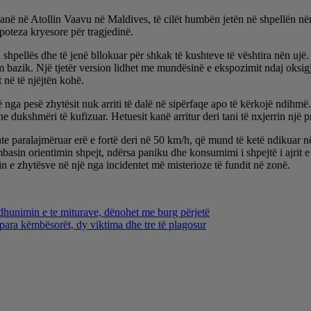
lianë në Atollin Vaavu në Maldives, të cilët humbën jetën në shpellën nën
poteza kryesore për tragjedinë.
hpellës dhe të jenë bllokuar për shkak të kushteve të vështira nën ujë. 
 bazik. Një tjetër version lidhet me mundësinë e ekspozimit ndaj oksigje
 në të njëjtën kohë.
jë nga pesë zhytësit nuk arriti të dalë në sipërfaqe apo të kërkojë ndihm
e dukshmëri të kufizuar. Hetuesit kanë arritur deri tani të nxjerrin një p
hte paralajmëruar erë e fortë deri në 50 km/h, që mund të ketë ndikuar n
mbasin orientimin shpejt, ndërsa paniku dhe konsumimi i shpejtë i ajrit 
in e zhytësve në një nga incidentet më misterioze të fundit në zonë.
rdhunimin e te miturave, dënohet me burg përjetë
ara këmbësorët, dy viktima dhe tre të plagosur