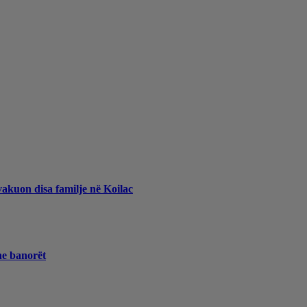
vakuon disa familje në Koilac
he banorët