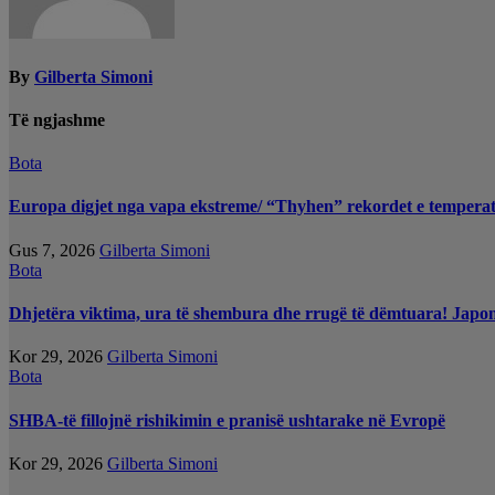
By
Gilberta Simoni
Të ngjashme
Bota
Europa digjet nga vapa ekstreme/ “Thyhen” rekordet e temperat
Gus 7, 2026
Gilberta Simoni
Bota
Dhjetëra viktima, ura të shembura dhe rrugë të dëmtuara! Japoni
Kor 29, 2026
Gilberta Simoni
Bota
SHBA-të fillojnë rishikimin e pranisë ushtarake në Evropë
Kor 29, 2026
Gilberta Simoni