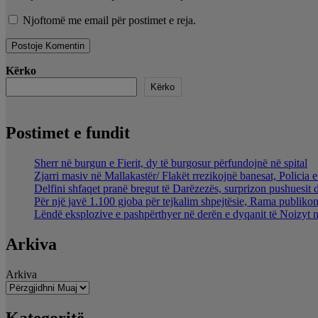
Njoftomë me email për postimet e reja.
Kërko
Kërko
Postimet e fundit
Sherr në burgun e Fierit, dy të burgosur përfundojnë në spital
Zjarri masiv në Mallakastër/ Flakët rrezikojnë banesat, Policia 
Delfini shfaqet pranë bregut të Darëzezës, surprizon pushuesit 
Për një javë 1.100 gjoba për tejkalim shpejtësie, Rama publikon
Lëndë eksplozive e pashpërthyer në derën e dyqanit të Noizyt në
Arkiva
Arkiva
Kategoritë