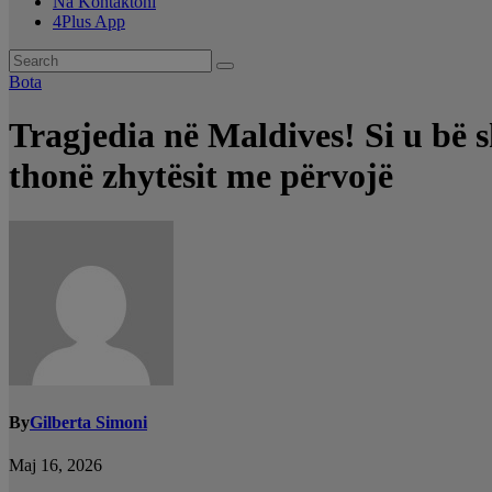
Na Kontaktoni
4Plus App
Bota
Tragjedia në Maldives! Si u bë s
thonë zhytësit me përvojë
By
Gilberta Simoni
Maj 16, 2026