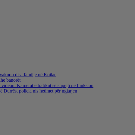
evakuon disa familje në Koilac
dhe banorët
 videon: Kamerat e trafikut së shpejti në funksion
 Durrës, policia nis hetimet për ngjarjen