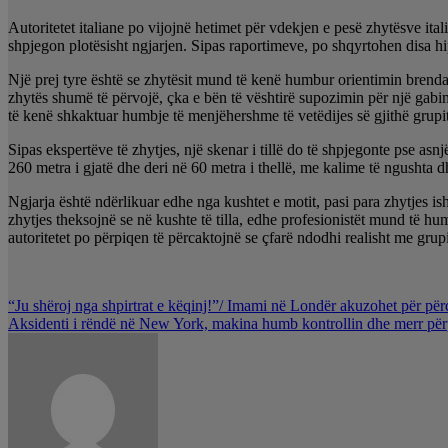
Autoritetet italiane po vijojnë hetimet për vdekjen e pesë zhytësve ita
shpjegon plotësisht ngjarjen. Sipas raportimeve, po shqyrtohen disa hi
Një prej tyre është se zhytësit mund të kenë humbur orientimin brenda s
zhytës shumë të përvojë, çka e bën të vështirë supozimin për një gabim
të kenë shkaktuar humbje të menjëhershme të vetëdijes së gjithë grupit
Sipas ekspertëve të zhytjes, një skenar i tillë do të shpjegonte pse asn
260 metra i gjatë dhe deri në 60 metra i thellë, me kalime të ngushta dh
Ngjarja është ndërlikuar edhe nga kushtet e motit, pasi para zhytjes is
zhytjes theksojnë se në kushte të tilla, edhe profesionistët mund të hu
autoritetet po përpiqen të përcaktojnë se çfarë ndodhi realisht me grup
Lëvizje
“Ju shëroj nga shpirtrat e këqinj!”/ Imami në Londër akuzohet për pë
Aksidenti i rëndë në New York, makina humb kontrollin dhe merr përp
te
postimet