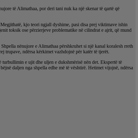
ujore të Alimathaa, por deri tani nuk ka një skenar të qartë që
Megjithatë, kjo teori ngjall dyshime, pasi disa prej viktimave ishin
nit toksik ose përzierjeve problematike në cilindrat e ajrit, që mund
ë. Shpella nënujore e Alimathaa përshkruhet si një kanal koralesh rreth
rej trupave, ndërsa kërkimet vazhdojnë për katër të tjerët.
ë turbullimin e ujit dhe uljen e dukshmërisë nën det. Ekspertë të
e bëjnë daljen nga shpella edhe më të vështirë. Hetimet vijojnë, ndërsa