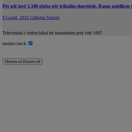
Për një javë 1.100 gjoba për tejkalim shpejtësie, Rama publikon 
8 Gusht, 2026
Gilberta Simoni
Televizioni i vetëm lokal në transmetim prej vitit 1997
modal-check
Dismiss ad
Dismiss ad