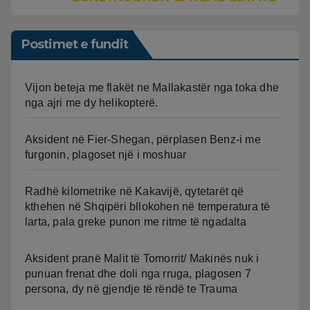
Postimet e fundit
Vijon beteja me flakët ne Mallakastër nga toka dhe
nga ajri me dy helikopterë.
Aksident në Fier-Shegan, përplasen Benz-i me
furgonin, plagoset një i moshuar
Radhë kilometrike në Kakavijë, qytetarët që
kthehen në Shqipëri bllokohen në temperatura të
larta, pala greke punon me ritme të ngadalta
Aksident pranë Malit të Tomorrit/ Makinës nuk i
punuan frenat dhe doli nga rruga, plagosen 7
persona, dy në gjendje të rëndë te Trauma