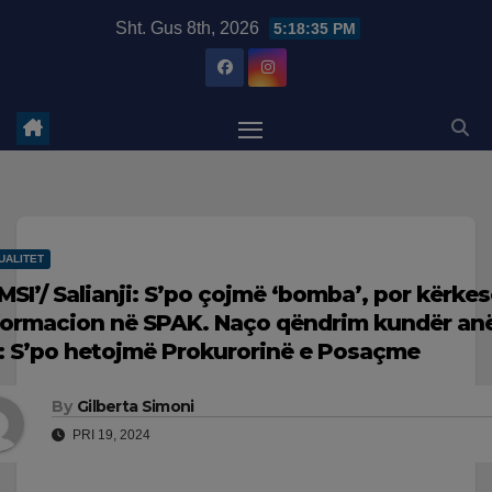
Skip
modal-check
Sht. Gus 8th, 2026
5:18:36 PM
to
content
UALITET
IMSI’/ Salianji: S’po çojmë ‘bomba’, por kërkes
formacion në SPAK. Naço qëndrim kundër anë
: S’po hetojmë Prokurorinë e Posaçme
By
Gilberta Simoni
PRI 19, 2024