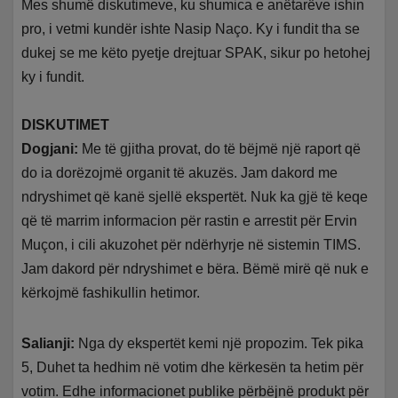
Mes shumë diskutimeve, ku shumica e anëtarëve ishin
pro, i vetmi kundër ishte Nasip Naço. Ky i fundit tha se
dukej se me këto pyetje drejtuar SPAK, sikur po hetohej
ky i fundit.
DISKUTIMET
Dogjani:
Me të gjitha provat, do të bëjmë një raport që
do ia dorëzojmë organit të akuzës. Jam dakord me
ndryshimet që kanë sjellë ekspertët. Nuk ka gjë të keqe
që të marrim informacion për rastin e arrestit për Ervin
Muçon, i cili akuzohet për ndërhyrje në sistemin TIMS.
Jam dakord për ndryshimet e bëra. Bëmë mirë që nuk e
kërkojmë fashikullin hetimor.
Salianji:
Nga dy ekspertët kemi një propozim. Tek pika
5, Duhet ta hedhim në votim dhe kërkesën ta hetim për
votim. Edhe informacionet publike përbëjnë produkt për