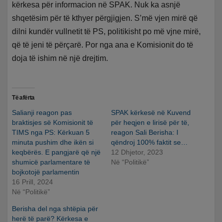
kërkesa për informacion në SPAK. Nuk ka asnjë
shqetësim për të kthyer përgjigjen. S’më vjen mirë që
dilni kundër vullnetit të PS, politikisht po më vjne mirë,
që të jeni të përçarë. Por nga ana e Komisionit do të
doja të ishim në një drejtim.
Të afërta
Salianji reagon pas
SPAK kërkesë në Kuvend
braktisjes së Komisionit të
për heqjen e lirisë për të,
TIMS nga PS: Kërkuan 5
reagon Sali Berisha: I
minuta pushim dhe ikën si
qëndroj 100% faktit se…
keqbërës. E pangjarë që një
12 Dhjetor, 2023
shumicë parlamentare të
Në “Politikë”
bojkotojë parlamentin
16 Prill, 2024
Në “Politikë”
Berisha del nga shtëpia për
herë të parë? Kërkesa e