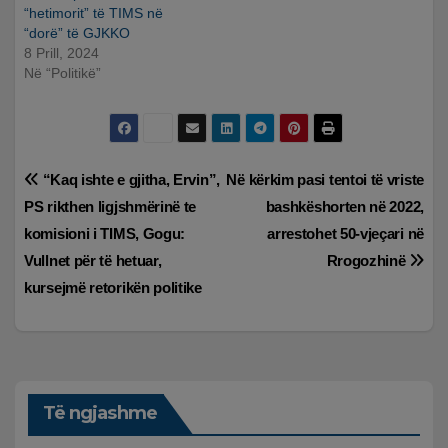
“hetimorit” të TIMS në
“dorë” të GJKKO
8 Prill, 2024
Në “Politikë”
Lëvizje
“Kaq ishte e gjitha, Ervin”,
Në kërkim pasi tentoi të vriste
PS rikthen ligjshmërinë te
bashkëshorten në 2022,
te
komisioni i TIMS, Gogu:
arrestohet 50-vjeçari në
postimet
Vullnet për të hetuar,
Rrogozhinë
kursejmë retorikën politike
Të ngjashme