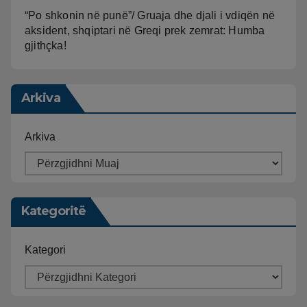
“Po shkonin në punë”/ Gruaja dhe djali i vdiqën në
aksident, shqiptari në Greqi prek zemrat: Humba
gjithçka!
Arkiva
Arkiva
Kategoritë
Kategori