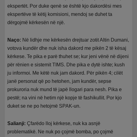
ekspertët. Por duke qenë se është kjo dakordësi mes
ekspertëve të këtij komisioni, mendoj se duhet ta
dërgojmë kërkesën në një.
Naço:
Në lidhje me kërkesën drejtuar zotit Altin Dumani,
votova kundër dhe nuk isha dakord me pikën 2 të kësaj
kërkese. Te pika e parë thuhet se; kur jeni vënë në dijeni
për rënien e sistemit TIMS. Dhe pika e dytë ishte; kush
ju informoi. Me këtë nuk jam dakord. Për pikën 4; cilët
janë personat që po hetohen, jam kundër, sepse
prokuroria nuk mund të japë llogari para nesh. Pika e
pestë; na vini në hetim një kopje të fashikullit. Por kjo
duket se ne po hetojmë SPAK-un.
Salianji:
Çfarëdo lloj kërkese, nuk ka asnjë
problematikë. Ne nuk po çojmë bomba, po çojmë