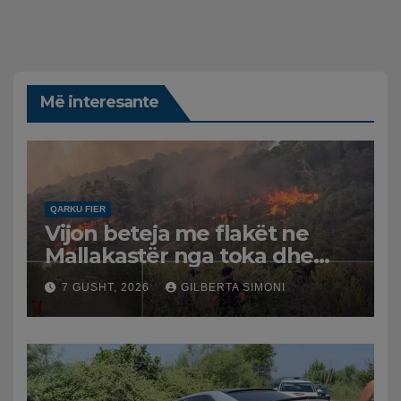
Më interesante
QARKU FIER
Vijon beteja me flakët ne
Mallakastër nga toka dhe
nga ajri me dy helikopterë.
7 GUSHT, 2026
GILBERTA SIMONI