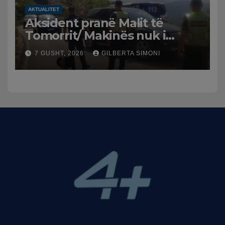
AKTUALITET
Aksident pranë Malit të
Tomorrit/ Makinës nuk i
punuan frenat dhe doli nga
7 GUSHT, 2026
GILBERTA SIMONI
rruga, plagosen 7 persona,
dy në gjendje të rëndë te
Trauma