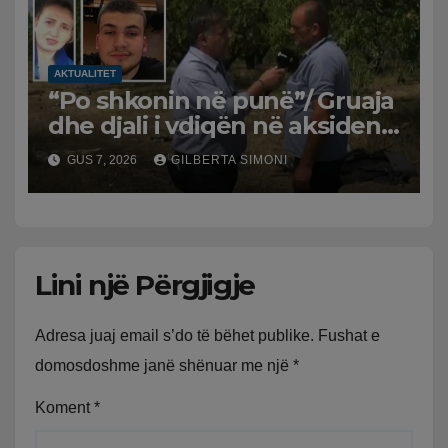
Trauma
AKTUALITET
“Po shkonin në punë”/ Gruaja
dhe djali i vdiqën në aksident,
shqiptari në Greqi prek
GUS 7, 2026
GILBERTA SIMONI
zemrat: Humba gjithçka!
Lini një Përgjigje
Adresa juaj email s’do të bëhet publike.
Fushat e
domosdoshme janë shënuar me një
*
Koment
*