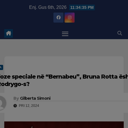
Skip
modal-check
Enj. Gus 6th, 2026
11:34:36 PM
to
content
A
foze speciale në “Bernabeu”, Bruna Rotta ësht
Rodrygo-s?
By
Gilberta Simoni
PRI 12, 2024