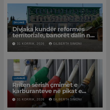
DIVJAKË
Divjaka kundër reformës
territoriale, banorët dalin në
protestë.
31 KORRIK, 2026
GILBERTA SIMONI
LUSHNJË
Rriten sërish çmimet e
karburanteve në pikat e
karburanteve në Lushnjë.
31 KORRIK, 2026
GILBERTA SIMONI
Tensionet në Lindjen e
Mesme shtrenjtojnë naftën