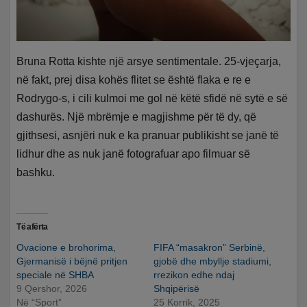
Bruna Rotta kishte një arsye sentimentale. 25-vjeçarja,
në fakt, prej disa kohës flitet se është flaka e re e
Rodrygo-s, i cili kulmoi me gol në këtë sfidë në sytë e së
dashurës. Një mbrëmje e magjishme për të dy, që
gjithsesi, asnjëri nuk e ka pranuar publikisht se janë të
lidhur dhe as nuk janë fotografuar apo filmuar së
bashku.
Të afërta
Ovacione e brohorima,
FIFA “masakron” Serbinë,
Gjermanisë i bëjnë pritjen
gjobë dhe mbyllje stadiumi,
speciale në SHBA
rrezikon edhe ndaj
9 Qershor, 2026
Shqipërisë
Në “Sport”
25 Korrik, 2025