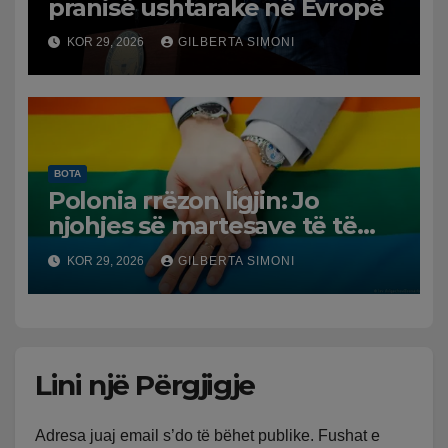
pranisë ushtarake në Evropë
KOR 29, 2026
GILBERTA SIMONI
BOTA
Polonia rrëzon ligjin: Jo
njohjes së martesave të të
njëjtit seks
KOR 29, 2026
GILBERTA SIMONI
Lini një Përgjigje
Adresa juaj email s’do të bëhet publike.
Fushat e