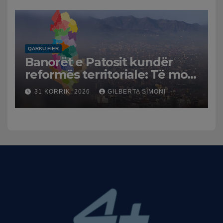
dhe benzinën në vend
QARKU FIER
Banorët e Patosit kundër
reformës territoriale: Të mos
humbasim identitetin e
31 KORRIK, 2026
GILBERTA SIMONI
qytetit