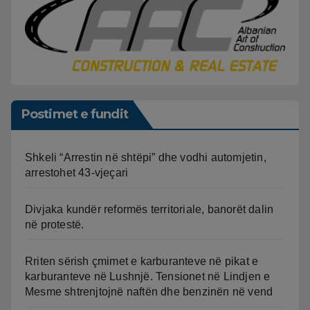
Postimet e fundit
Shkeli “Arrestin në shtëpi” dhe vodhi automjetin,
arrestohet 43-vjeçari
Divjaka kundër reformës territoriale, banorët dalin
në protestë.
Rriten sërish çmimet e karburanteve në pikat e
karburanteve në Lushnjë. Tensionet në Lindjen e
Mesme shtrenjtojnë naftën dhe benzinën në vend