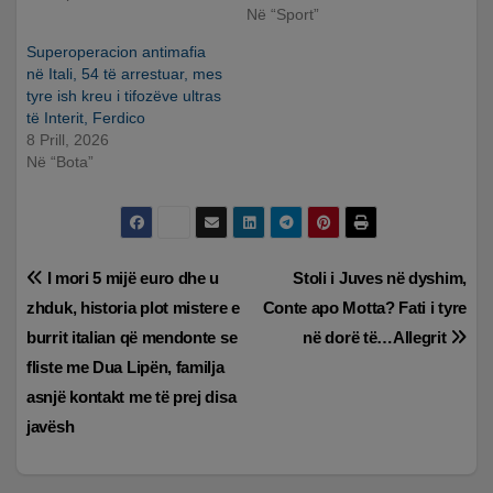
Në “Sport”
Superoperacion antimafia
në Itali, 54 të arrestuar, mes
tyre ish kreu i tifozëve ultras
të Interit, Ferdico
8 Prill, 2026
Në “Bota”
Lëvizje
I mori 5 mijë euro dhe u
Stoli i Juves në dyshim,
zhduk, historia plot mistere e
Conte apo Motta? Fati i tyre
te
burrit italian që mendonte se
në dorë të…Allegrit
postimet
fliste me Dua Lipën, familja
asnjë kontakt me të prej disa
javësh