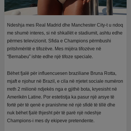
Ndeshja mes Real Madrid dhe Manchester City-t u ndoq
me shumë interes, si në shkallët e stadiumit, ashtu edhe
përmes televizionit. Sfida e Champions përmbushi
pritshmëritë e tifozëve. Mes mijëra tifozëve në
“Bernabeu” ishte edhe një tifoze speciale.
Bëhet fjalë për influencuesen braziliane Bruna Rotta,
mjaft e njohur në Brazil, e cila në rrjetet sociale numëron
rreth 2 milionë ndjekës nga e gjithë bota, kryesisht në
Amerikën Latine. Por estetistja ka pasur një arsye të
fortë për të qenë e pranishme në një sfidë të tillë dhe
nuk bëhet fjalë thjesht për të parë një ndeshje
Champions-i mes dy ekipeve pretendente.