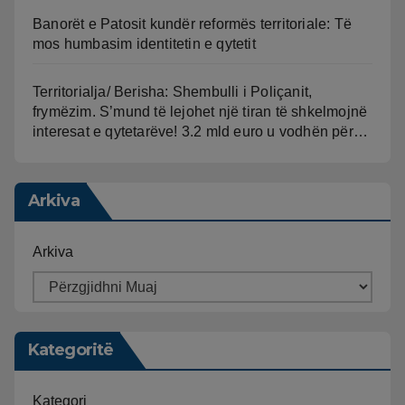
Banorët e Patosit kundër reformës territoriale: Të
mos humbasim identitetin e qytetit
Territorialja/ Berisha: Shembulli i Poliçanit,
frymëzim. S’mund të lejohet një tiran të shkelmojnë
interesat e qytetarëve! 3.2 mld euro u vodhën për…
Arkiva
Arkiva
Kategoritë
Kategori