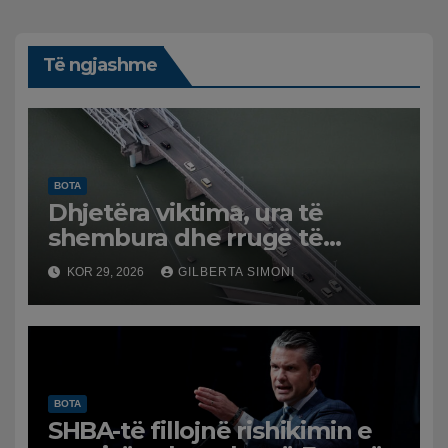
Të ngjashme
BOTA
Dhjetëra viktima, ura të
shembura dhe rrugë të
dëmtuara! Japonia goditet
KOR 29, 2026
GILBERTA SIMONI
nga tërmeti i fuqishëm,
qindra mijëra të evakuuar
BOTA
SHBA-të fillojnë rishikimin e