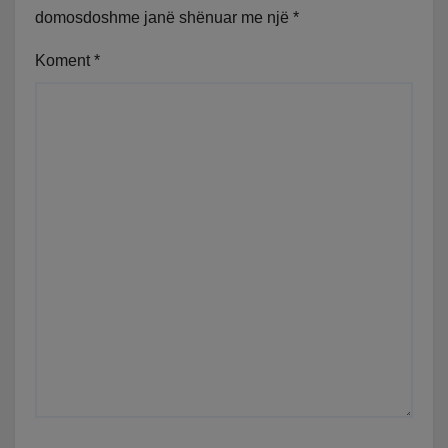
domosdoshme janë shënuar me një
*
Koment
*