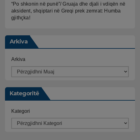
“Po shkonin në punë”/ Gruaja dhe djali i vdiqën në
aksident, shqiptari në Greqi prek zemrat: Humba
gjithçka!
Arkiva
Arkiva
Kategoritë
Kategori