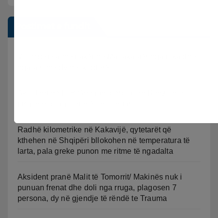
Postimet e fundit
Vijon beteja me flakët ne Mallakastër nga toka dhe
nga ajri me dy helikopterë.
Aksident në Fier-Shegan, përplasen Benz-i me
furgonin, plagoset një i moshuar
Radhë kilometrike në Kakavijë, qytetarët që
kthehen në Shqipëri bllokohen në temperatura të
larta, pala greke punon me ritme të ngadalta
Aksident pranë Malit të Tomorrit/ Makinës nuk i
punuan frenat dhe doli nga rruga, plagosen 7
persona, dy në gjendje të rëndë te Trauma