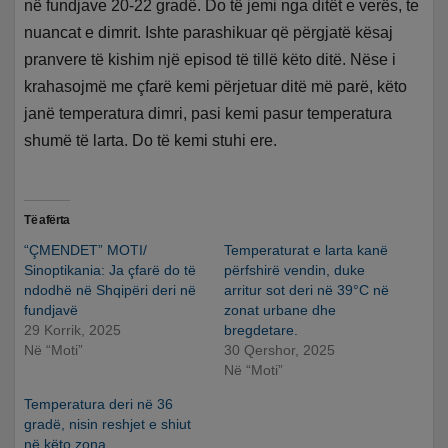
në fundjave 20-22 gradë. Do të jemi nga ditët e verës, te
nuancat e dimrit. Ishte parashikuar që përgjatë kësaj
pranvere të kishim një episod të tillë këto ditë. Nëse i
krahasojmë me çfarë kemi përjetuar ditë më parë, këto
janë temperatura dimri, pasi kemi pasur temperatura
shumë të larta. Do të kemi stuhi ere.
Të afërta
“ÇMENDET” MOTI/
Temperaturat e larta kanë
Sinoptikania: Ja çfarë do të
përfshirë vendin, duke
ndodhë në Shqipëri deri në
arritur sot deri në 39°C në
fundjavë
zonat urbane dhe
29 Korrik, 2025
bregdetare.
Në “Moti”
30 Qershor, 2025
Në “Moti”
Temperatura deri në 36
gradë, nisin reshjet e shiut
në këto zona