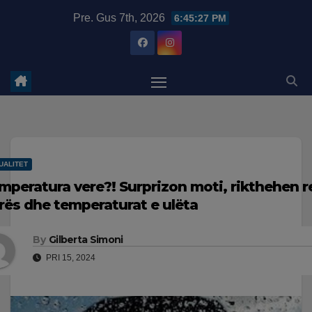
Skip
modal-check
Pre. Gus 7th, 2026
6:45:28 PM
to
content
UALITET
mperatura vere?! Surprizon moti, rikthehen r
rës dhe temperaturat e ulëta
By
Gilberta Simoni
PRI 15, 2024