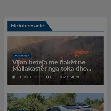
Më interesante
QARKU FIER
Vijon beteja me flakët ne
Mallakastër nga toka dhe
nga ajri me dy helikopterë.
7 GUSHT, 2026
GILBERTA SIMONI