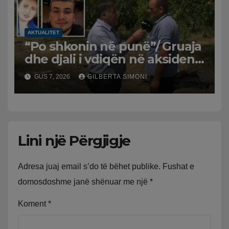
AKTUALITET
“Po shkonin në punë”/ Gruaja
dhe djali i vdiqën në aksident,
shqiptari në Greqi prek
GUS 7, 2026
GILBERTA SIMONI
zemrat: Humba gjithçka!
Lini një Përgjigje
Adresa juaj email s’do të bëhet publike.
Fushat e
domosdoshme janë shënuar me një
*
Koment
*