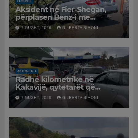
LUSHNJË
Aksident në Fier-Shegan,
përplasen Benz-i me
furgonin, plagoset një i
7 GUSHT, 2026
GILBERTA SIMONI
moshuar
AKTUALITET
Radhë kilometrike në
Kakavijë, qytetarët që
kthehen në Shqipëri
7 GUSHT, 2026
GILBERTA SIMONI
bllokohen në temperatura të
larta, pala greke punon me
ritme të ngadalta