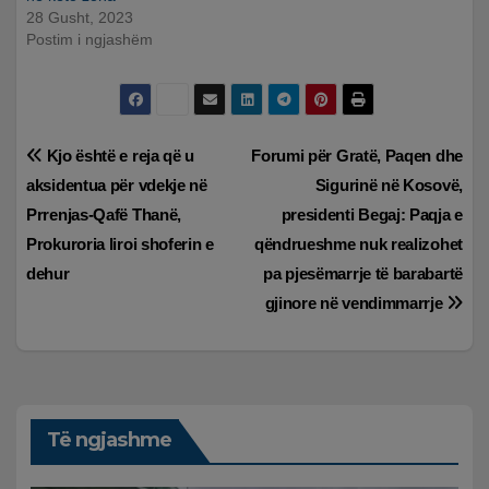
28 Gusht, 2023
Postim i ngjashëm
Lëvizje
Kjo është e reja që u
Forumi për Gratë, Paqen dhe
aksidentua për vdekje në
Sigurinë në Kosovë,
te
Prrenjas-Qafë Thanë,
presidenti Begaj: Paqja e
postimet
Prokuroria liroi shoferin e
qëndrueshme nuk realizohet
dehur
pa pjesëmarrje të barabartë
gjinore në vendimmarrje
Të ngjashme