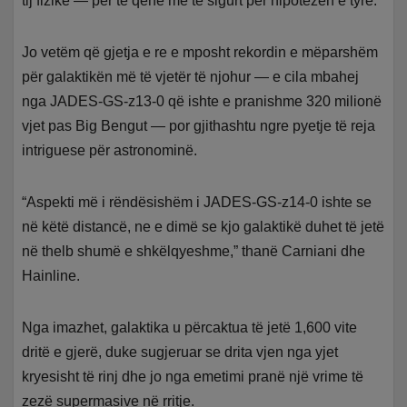
tij fizike — për të qenë më të sigurt për hipotezën e tyre.
Jo vetëm që gjetja e re e mposht rekordin e mëparshëm
për galaktikën më të vjetër të njohur — e cila mbahej
nga JADES-GS-z13-0 që ishte e pranishme 320 milionë
vjet pas Big Bengut — por gjithashtu ngre pyetje të reja
intriguese për astronominë.
“Aspekti më i rëndësishëm i JADES-GS-z14-0 ishte se
në këtë distancë, ne e dimë se kjo galaktikë duhet të jetë
në thelb shumë e shkëlqyeshme,” thanë Carniani dhe
Hainline.
Nga imazhet, galaktika u përcaktua të jetë 1,600 vite
dritë e gjerë, duke sugjeruar se drita vjen nga yjet
kryesisht të rinj dhe jo nga emetimi pranë një vrime të
zezë supermasive në rritje.