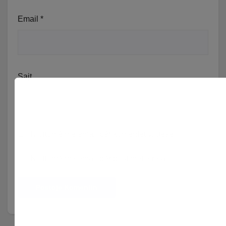
Email
*
Sajt
Njoftomë me email për komentet vijuese.
Njoftomë me email për postimet e reja.