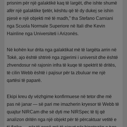
prisnim për një galaktikë kaq të largët, dhe ishte shumë
afër një galaktike tjetër, kështu që të dy dukej se ishin
pjesë e një objekti më të madh,” tha Stefano Carniani
nga Scuola Normale Superiore në Itali dhe Kevin
Hainline nga Universiteti i Arizonës.
Në kohën kur drita nga galaktikat më të largëta arrin në
Tokë, ajo është shtrirë nga zgjerimi i universit dhe është
zhvendosur në rajonin infra të kuqe të spektrit të dritës,
të cilin Webb është i pajisur për ta zbuluar me një
qartësi të paparë.
Ekipi kreu dy vëzhgime konfirmuese në tetor dhe më
pas në janar — së pari me imazherin kryesor të Webb të
quajtur NIRCam dhe së dyti me NIRSpec të tij që
analizon dritën nga një objekt për të përcaktuar vetitë e