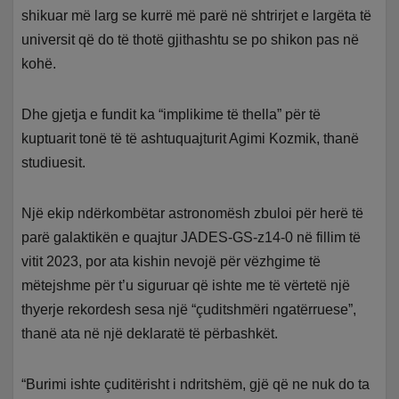
shikuar më larg se kurrë më parë në shtrirjet e largëta të
universit që do të thotë gjithashtu se po shikon pas në
kohë.
Dhe gjetja e fundit ka “implikime të thella” për të
kuptuarit tonë të të ashtuquajturit Agimi Kozmik, thanë
studiuesit.
Një ekip ndërkombëtar astronomësh zbuloi për herë të
parë galaktikën e quajtur JADES-GS-z14-0 në fillim të
vitit 2023, por ata kishin nevojë për vëzhgime të
mëtejshme për t’u siguruar që ishte me të vërtetë një
thyerje rekordesh sesa një “çuditshmëri ngatërruese”,
thanë ata në një deklaratë të përbashkët.
“Burimi ishte çuditërisht i ndritshëm, gjë që ne nuk do ta