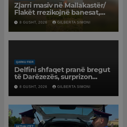
Zjarri masiv në Mallakastër/
Flakët rrezikojnë banesat,
Policia evakuon disa familje
8 GUSHT, 2026
GILBERTA SIMONI
në Koilac
QARKU FIER
Delfini shfaqet pranë bregut
të Darëzezës, surprizon
pushuesit dhe banorët
8 GUSHT, 2026
GILBERTA SIMONI
AKTUALITET