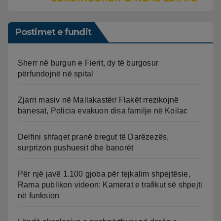
Postimet e fundit
Sherr në burgun e Fierit, dy të burgosur
përfundojnë në spital
Zjarri masiv në Mallakastër/ Flakët rrezikojnë
banesat, Policia evakuon disa familje në Koilac
Delfini shfaqet pranë bregut të Darëzezës,
surprizon pushuesit dhe banorët
Për një javë 1.100 gjoba për tejkalim shpejtësie,
Rama publikon videon: Kamerat e trafikut së shpejti
në funksion