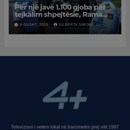
Për një javë 1.100 gjoba për
tejkalim shpejtësie, Rama
publikon videon: Kamerat e
8 GUSHT, 2026
GILBERTA SIMONI
trafikut së shpejti në
funksion
Televizioni i vetëm lokal në transmetim prej vitit 1997