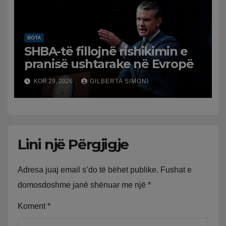
BOTA
SHBA-të fillojnë rishikimin e
pranisë ushtarake në Evropë
KOR 29, 2026
GILBERTA SIMONI
Lini një Përgjigje
Adresa juaj email s’do të bëhet publike.
Fushat e
domosdoshme janë shënuar me një
*
Koment
*