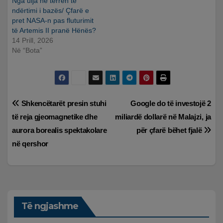
Nga ulja në terren te
ndërtimi i bazës/ Çfarë e
pret NASA-n pas fluturimit
të Artemis II pranë Hënës?
14 Prill, 2026
Në “Bota”
Lëvizje
Shkencëtarët presin stuhi
Google do të investojë 2
të reja gjeomagnetike dhe
miliardë dollarë në Malajzi, ja
te
aurora borealis spektakolare
për çfarë bëhet fjalë
postimet
në qershor
Të ngjashme