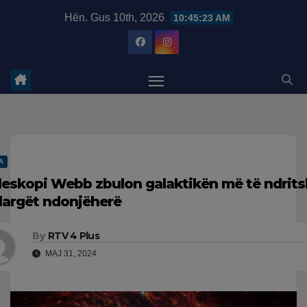
Skip
modal-check
Hën. Gus 10th, 2026
10:45:24 AM
to
content
A
leskopi Webb zbulon galaktikën më të ndri
 largët ndonjëherë
By
RTV 4 Plus
MAJ 31, 2024