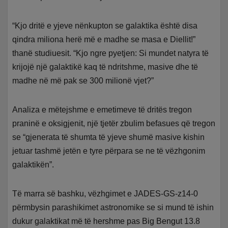
“Kjo dritë e yjeve nënkupton se galaktika është disa
qindra miliona herë më e madhe se masa e Diellit!”
thanë studiuesit. “Kjo ngre pyetjen: Si mundet natyra të
krijojë një galaktikë kaq të ndritshme, masive dhe të
madhe në më pak se 300 milionë vjet?”
Analiza e mëtejshme e emetimeve të dritës tregon
praninë e oksigjenit, një tjetër zbulim befasues që tregon
se “gjenerata të shumta të yjeve shumë masive kishin
jetuar tashmë jetën e tyre përpara se ne të vëzhgonim
galaktikën”.
Të marra së bashku, vëzhgimet e JADES-GS-z14-0
përmbysin parashikimet astronomike se si mund të ishin
dukur galaktikat më të hershme pas Big Bengut 13.8