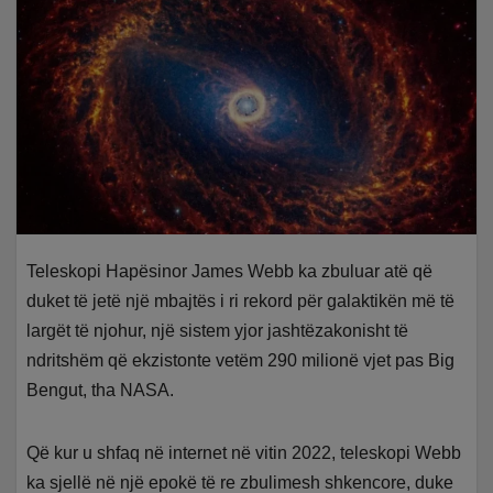
Teleskopi Hapësinor James Webb ka zbuluar atë që
duket të jetë një mbajtës i ri rekord për galaktikën më të
largët të njohur, një sistem yjor jashtëzakonisht të
ndritshëm që ekzistonte vetëm 290 milionë vjet pas Big
Bengut, tha NASA.
Që kur u shfaq në internet në vitin 2022, teleskopi Webb
ka sjellë në një epokë të re zbulimesh shkencore, duke