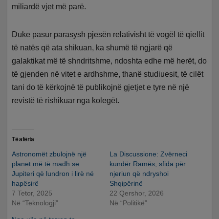
miliardë vjet më parë.
Duke pasur parasysh pjesën relativisht të vogël të qiellit
të natës që ata shikuan, ka shumë të ngjarë që
galaktikat më të shndritshme, ndoshta edhe më herët, do
të gjenden në vitet e ardhshme, thanë studiuesit, të cilët
tani do të kërkojnë të publikojnë gjetjet e tyre në një
revistë të rishikuar nga kolegët.
Të afërta
Astronomët zbulojnë një
La Discussione: Zvërneci
planet më të madh se
kundër Ramës, sfida për
Jupiteri që lundron i lirë në
njeriun që ndryshoi
hapësirë
Shqipërinë
7 Tetor, 2025
22 Qershor, 2026
Në “Teknologji”
Në “Politikë”