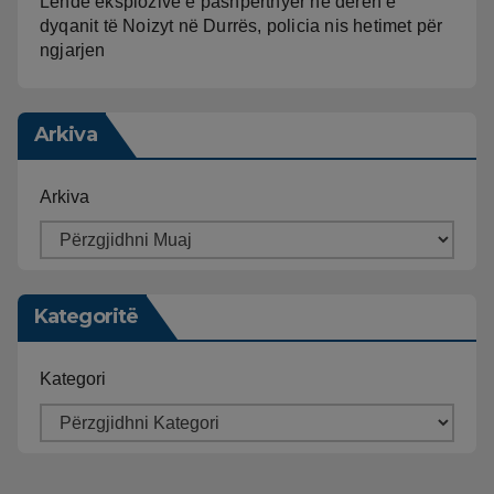
Lëndë eksplozive e pashpërthyer në derën e
dyqanit të Noizyt në Durrës, policia nis hetimet për
ngjarjen
Arkiva
Arkiva
Kategoritë
Kategori