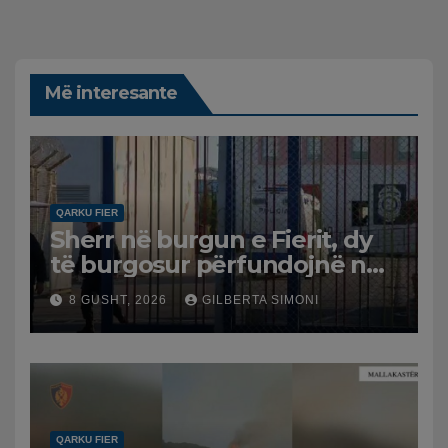
Më interesante
QARKU FIER
Sherr në burgun e Fierit, dy
të burgosur përfundojnë në
spital
8 GUSHT, 2026
GILBERTA SIMONI
QARKU FIER