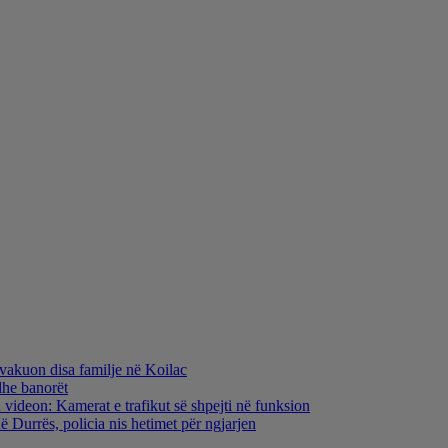
evakuon disa familje në Koilac
dhe banorët
 videon: Kamerat e trafikut së shpejti në funksion
 Durrës, policia nis hetimet për ngjarjen