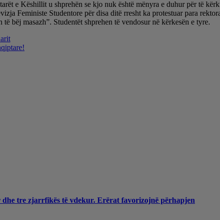
nëtarët e Këshillit u shprehën se kjo nuk është mënyra e duhur për të kër
a Feministe Studentore për disa ditë rresht ka protestuar para rektoratit 
ush të bëj masazh”. Studentët shprehen të vendosur në kërkesën e tyre.
arit
qiptare!
 dhe tre zjarrfikës të vdekur. Erërat favorizojnë përhapjen