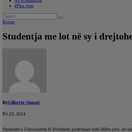
Na Kontaktoni
4Plus App
Rajoni
Studentja me lot në sy i drejtoh
By
Gilberta Simoni
Pri 23, 2024
Studentët e Universitetit të Prishtinës protestuan këtë fillim jave, në 