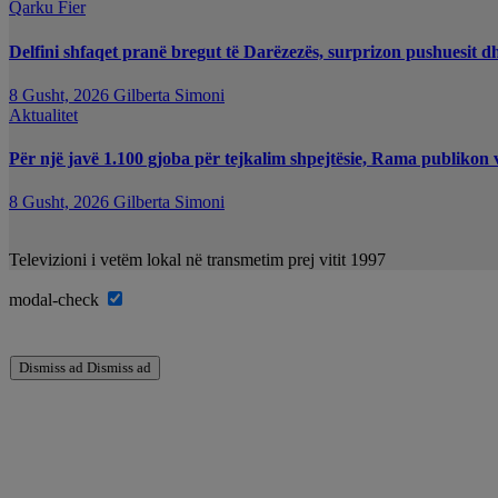
Qarku Fier
Delfini shfaqet pranë bregut të Darëzezës, surprizon pushuesit d
8 Gusht, 2026
Gilberta Simoni
Aktualitet
Për një javë 1.100 gjoba për tejkalim shpejtësie, Rama publikon 
8 Gusht, 2026
Gilberta Simoni
Televizioni i vetëm lokal në transmetim prej vitit 1997
modal-check
Dismiss ad
Dismiss ad