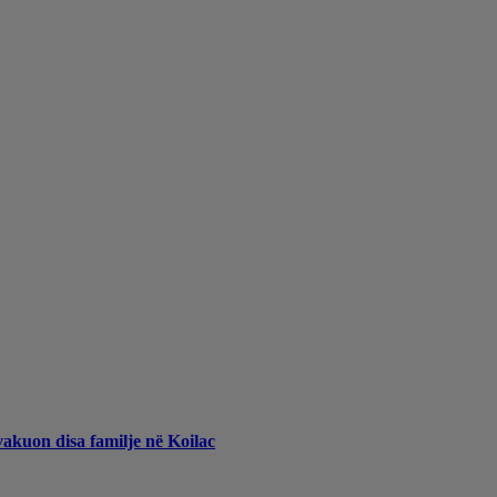
vakuon disa familje në Koilac