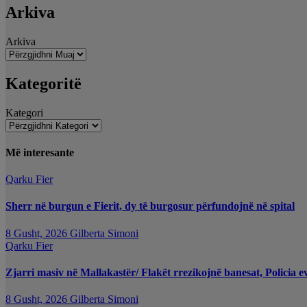
Arkiva
Arkiva
Kategoritë
Kategori
Më interesante
Qarku Fier
Sherr në burgun e Fierit, dy të burgosur përfundojnë në spital
8 Gusht, 2026
Gilberta Simoni
Qarku Fier
Zjarri masiv në Mallakastër/ Flakët rrezikojnë banesat, Policia e
8 Gusht, 2026
Gilberta Simoni