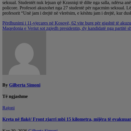
seksual. Studentët nuk lejuan që Krasniqi të dilte nga salla, ndërsa a
policore. Profesori akuzohet nga 27 studentë për ngacmim seksual. Lëvizj
profesorit “Unë jam i drejtë në vlerësim, e kështu jam i drejtë, kur d
Lëvizje
Përdhunimi i 11-vjeçares në Kosovë, 62 vite burg për gjashtë të akuzu
Maqedonia e Veriut sot zgjedh presidentin, dy kandidatë nga partitë sh
te
postimet
By
Gilberta Simoni
Të ngjashme
Rajoni
Kreta në flakë/ Front zjarri mbi 15 kilometra, mijëra të evakuuar
Kor 30, 2026
Gilberta Simoni