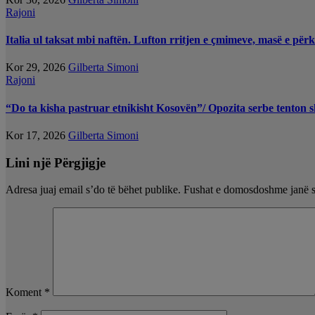
Rajoni
Italia ul taksat mbi naftën. Lufton rritjen e çmimeve, masë e pë
Kor 29, 2026
Gilberta Simoni
Rajoni
“Do ta kisha pastruar etnikisht Kosovën”/ Opozita serbe tenton
Kor 17, 2026
Gilberta Simoni
Lini një Përgjigje
Adresa juaj email s’do të bëhet publike.
Fushat e domosdoshme janë 
Koment
*