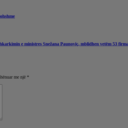
rkohshme
 shkarkimin e ministres Snežana Paunoviç, mblidhen vetëm 53 firm
shënuar me një
*