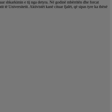
kuar shkarkimin e tij nga detyra. Në godinë mbërritën dhe forcat
të Universitetit. Aktivistët kanë cituar fjalët, që sipas tyre ka thënë