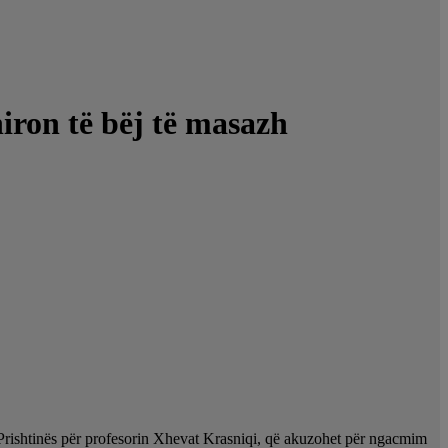
hiron të bëj të masazh
t të Prishtinës për profesorin Xhevat Krasniqi, që akuzohet për ngacmim