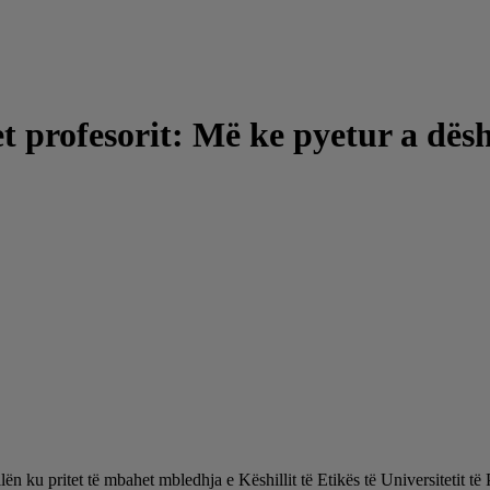
et profesorit: Më ke pyetur a dës
sallën ku pritet të mbahet mbledhja e Këshillit të Etikës të Universiteti