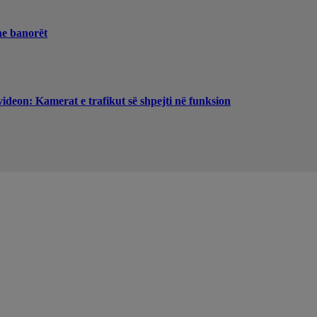
he banorët
videon: Kamerat e trafikut së shpejti në funksion