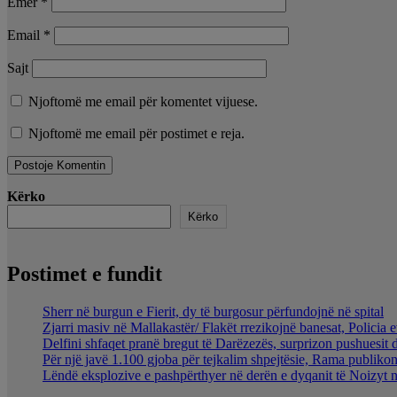
Emër
*
Email
*
Sajt
Njoftomë me email për komentet vijuese.
Njoftomë me email për postimet e reja.
Kërko
Kërko
Postimet e fundit
Sherr në burgun e Fierit, dy të burgosur përfundojnë në spital
Zjarri masiv në Mallakastër/ Flakët rrezikojnë banesat, Policia 
Delfini shfaqet pranë bregut të Darëzezës, surprizon pushuesit 
Për një javë 1.100 gjoba për tejkalim shpejtësie, Rama publikon
Lëndë eksplozive e pashpërthyer në derën e dyqanit të Noizyt në