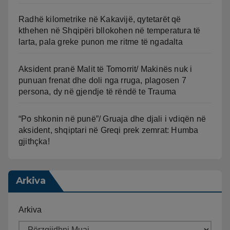
Radhë kilometrike në Kakavijë, qytetarët që
kthehen në Shqipëri bllokohen në temperatura të
larta, pala greke punon me ritme të ngadalta
Aksident pranë Malit të Tomorrit/ Makinës nuk i
punuan frenat dhe doli nga rruga, plagosen 7
persona, dy në gjendje të rëndë te Trauma
“Po shkonin në punë”/ Gruaja dhe djali i vdiqën në
aksident, shqiptari në Greqi prek zemrat: Humba
gjithçka!
Arkiva
Arkiva