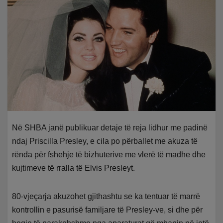
Në SHBA janë publikuar detaje të reja lidhur me padinë
ndaj Priscilla Presley, e cila po përballet me akuza të
rënda për fshehje të bizhuterive me vlerë të madhe dhe
kujtimeve të rralla të Elvis Presleyt.
80-vjeçarja akuzohet gjithashtu se ka tentuar të marrë
kontrollin e pasurisë familjare të Presley-ve, si dhe për