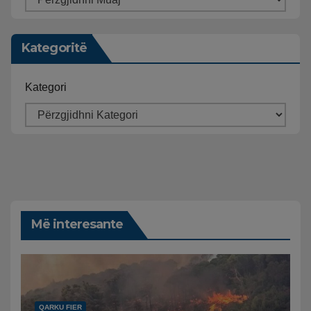
Kategoritë
Kategori
Më interesante
QARKU FIER