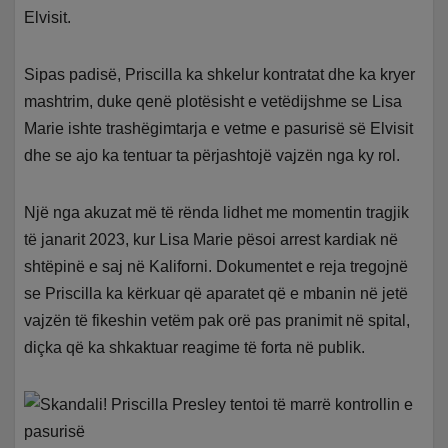
Elvisit.
Sipas padisë, Priscilla ka shkelur kontratat dhe ka kryer
mashtrim, duke qenë plotësisht e vetëdijshme se Lisa
Marie ishte trashëgimtarja e vetme e pasurisë së Elvisit
dhe se ajo ka tentuar ta përjashtojë vajzën nga ky rol.
Një nga akuzat më të rënda lidhet me momentin tragjik
të janarit 2023, kur Lisa Marie pësoi arrest kardiak në
shtëpinë e saj në Kaliforni. Dokumentet e reja tregojnë
se Priscilla ka kërkuar që aparatet që e mbanin në jetë
vajzën të fikeshin vetëm pak orë pas pranimit në spital,
diçka që ka shkaktuar reagime të forta në publik.