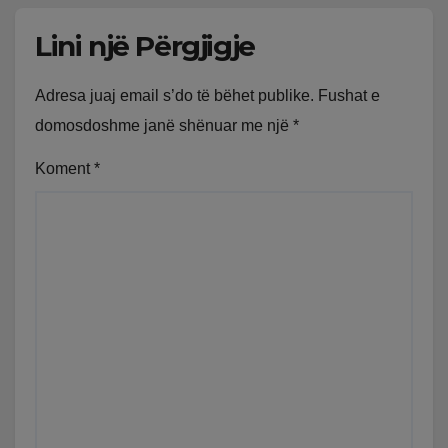
Lini një Përgjigje
Adresa juaj email s’do të bëhet publike.
Fushat e
domosdoshme janë shënuar me një
*
Koment
*