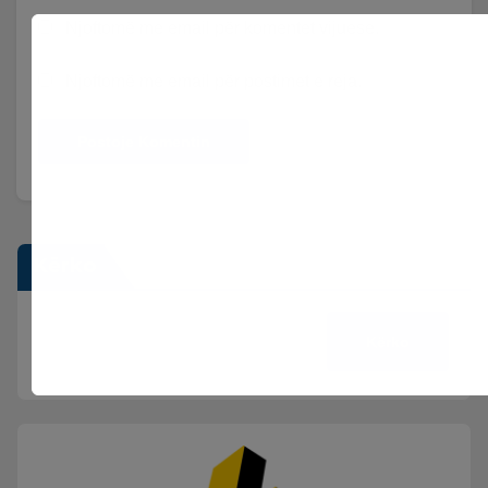
Njoftomë me email për komentet vijuese.
Njoftomë me email për postimet e reja.
Kërko
Kërko