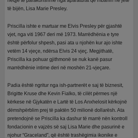
heqje të parakohshme nga aparaturat që mbanin në jetë
të bijën, Lisa Marie Presley.
Priscilla ishte e martuar me Elvis Presley për gjashtë
vjet, nga viti 1967 deri më 1973. Marrëdhënia e tyre
është përfolur shpesh, pasi ata u njohën kur ajo ishte
vetëm 14 vjeçe, ndërsa Elvis 24 vjeç. Megjithatë,
Priscilla ka pohuar gjithmonë se nuk kanë pasur
marrëdhënie intime deri në moshën 21-vjeçare.
Padia është ngritur nga ish-partnerët e saj të biznesit,
Brigitte Kruse dhe Kevin Fialko, të cilët përmes një
kërkese në Gjykatën e Lartë të Los Anxhelosit kërkojnë
dëmshpërblim prej të paktën 50 milionë dollarësh. Ata
pretendojnë se Priscilla ka dashur të marrë nën kontroll
fondacionin e vajzës së saj Lisa Marie dhe pasurinë e
njohur “Graceland”, që është trashëgimia ikonike e