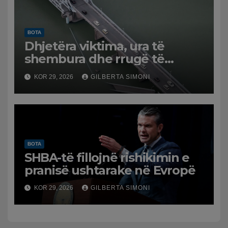
BOTA
Dhjetëra viktima, ura të
shembura dhe rrugë të
dëmtuara! Japonia goditet
KOR 29, 2026
GILBERTA SIMONI
nga tërmeti i fuqishëm,
qindra mijëra të evakuuar
BOTA
SHBA-të fillojnë rishikimin e
pranisë ushtarake në Evropë
KOR 29, 2026
GILBERTA SIMONI