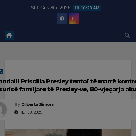
Skip
modal-check
Sht. Gus 8th, 2026
10:16:29 AM
to
content
A
andali! Priscilla Presley tentoi të marrë kontro
surisë familjare të Presley-ve, 80-vjeçarja a
By
Gilberta Simoni
TET 10, 2025