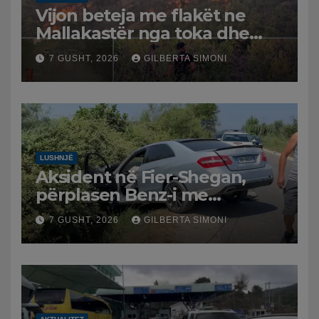
Vijon beteja me flakët ne
Mallakastër nga toka dhe
nga ajri me dy helikopterë.
7 GUSHT, 2026
GILBERTA SIMONI
LUSHNJË
Aksident në Fier-Shegan,
përplasen Benz-i me
furgonin, plagoset një i
7 GUSHT, 2026
GILBERTA SIMONI
moshuar