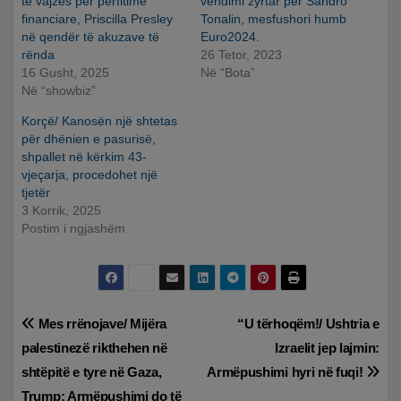
të vajzës për përfitime
vendimi zyrtar për Sandro
financiare, Priscilla Presley
Tonalin, mesfushori humb
në qendër të akuzave të
Euro2024.
rënda
26 Tetor, 2023
16 Gusht, 2025
Në “Bota”
Në “showbiz”
Korçë/ Kanosën një shtetas
për dhënien e pasurisë,
shpallet në kërkim 43-
vjeçarja, procedohet një
tjetër
3 Korrik, 2025
Postim i ngjashëm
Lëvizje
Mes rrënojave/ Mijëra
“U tërhoqëm!/ Ushtria e
palestinezë rikthehen në
Izraelit jep lajmin:
te
shtëpitë e tyre në Gaza,
Armëpushimi hyri në fuqi!
Trump: Armëpushimi do të