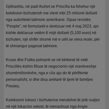
Gjithashtu, në padi thuhet se Priscilla ka fshehur një
koleksion bizhuterish me vlerë mbi 25 milionë dollarë
nga autoritetet tatimore amerikane. Sipas revistës
“People”, në formularët e dorëzuar më 4 maj 2023, ajo
kishte deklaruar vetëm 6 mijë dollarë (5,100 euro) në
bizhuteri, një shifër shumë më e ulët se vlera reale, për
të shmangur pagesat tatimore.
Kruse dhe Fialko pohojnë se në kërkesë të vetë
Priscillës kishin filluar të negocionin një marrëveshje
shumëmilionëshe, nga e cila ajo do të përfitonte
personalisht, si dhe disa anëtarë të tjerë të familjes
Presley.
Koleksioni luksoz i bizhuterive mendohet të jetë ruajtur
në një lokacion sekret, të menaxhuar nga Angie