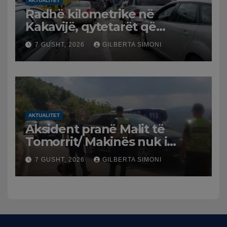
AKTUALITET
Radhë kilometrike në
Kakavijë, qytetarët që
kthehen në Shqipëri
7 GUSHT, 2026
GILBERTA SIMONI
bllokohen në temperatura të
larta, pala greke punon me
ritme të ngadalta
AKTUALITET
Aksident pranë Malit të
Tomorrit/ Makinës nuk i
punuan frenat dhe doli nga
7 GUSHT, 2026
GILBERTA SIMONI
rruga, plagosen 7 persona,
dy në gjendje të rëndë te
Trauma