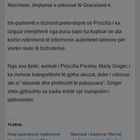
Marchese, drejtuese e arkivave të Graceland-it.
Ish-partnerët e biznesit pretendojnë se Priscilla i ka
larguar menjëherë nga puna sapo ka kuptuar se ata
kishin ndërmend të informonin autoritetet tatimore për
vlerën reale të bizhuterive.
Nga ana tjetër, avokati i Priscilla Presley, Marty Singer, i
ka mohuar kategorikisht të gjitha akuzat, duke i cilësuar
ato si “absurde dhe plotësisht të pabazuara”. Singer
shtoi gjithashtu se padia është një manipulim i
qëllimshëm.
Të afërta
Hoqi aparaturat mjekësore
Skandali i basteve/ Merret