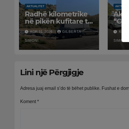
AKTUALITET
AKTUALI
Radhë kilometrike
Aksi
në pikën kufitare të
“Cek
Qafë Botës, pala
Gjiro
KOR 31, 2026
GILBERTA
KOR 3
greke raporton
tij 
defekt në sistem,
SIMONI
të k
SIMONI
qytetarët mbeten
bekt
të bllokuar
Lini një Përgjigje
Adresa juaj email s’do të bëhet publike.
Fushat e do
Koment
*