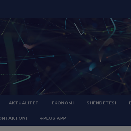
modal-check
AKTUALITET
EKONOMI
SHËNDETËSI
ONTAKTONI
4PLUS APP