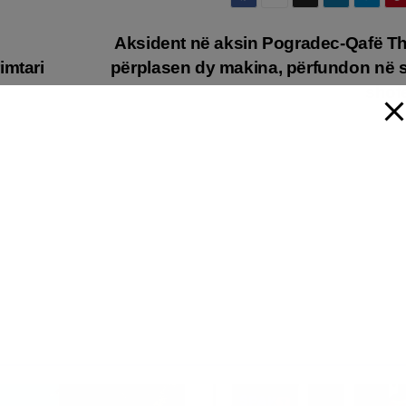
Aksident në aksin Pogradec-Qafë T
imtari
përplasen dy makina, përfundon në s
shof