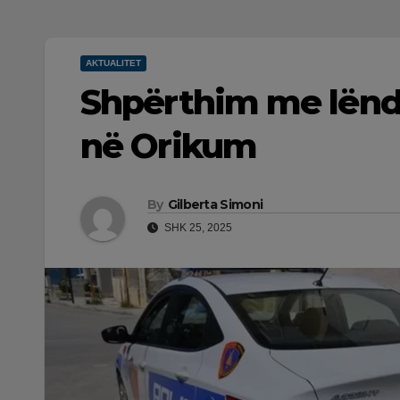
AKTUALITET
Shpërthim me lëndë
në Orikum
By
Gilberta Simoni
SHK 25, 2025