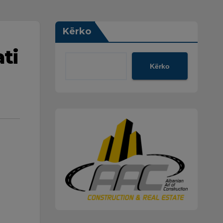
Kërko
ti
Kërko