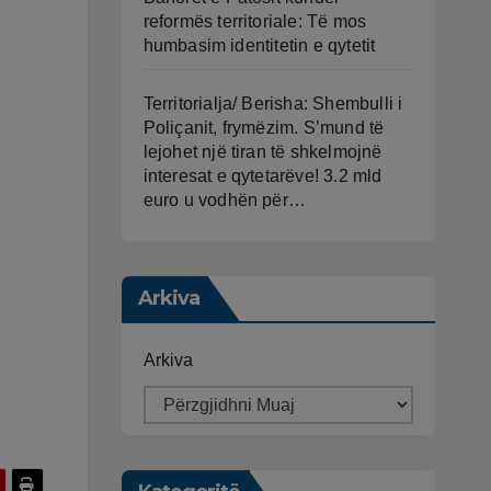
reformës territoriale: Të mos
humbasim identitetin e qytetit
Territorialja/ Berisha: Shembulli i
Poliçanit, frymëzim. S’mund të
lejohet një tiran të shkelmojnë
interesat e qytetarëve! 3.2 mld
euro u vodhën për…
Arkiva
Arkiva