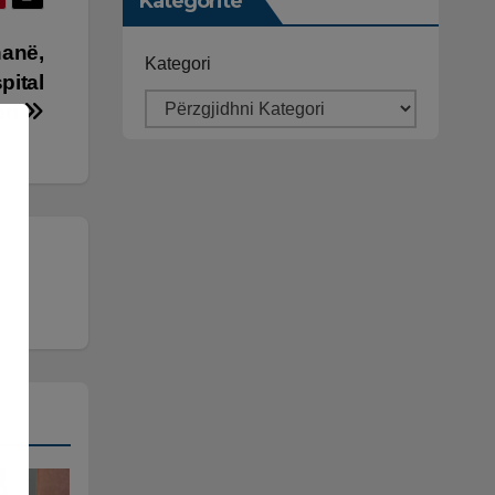
Kategoritë
hanë,
Kategori
pital
eri