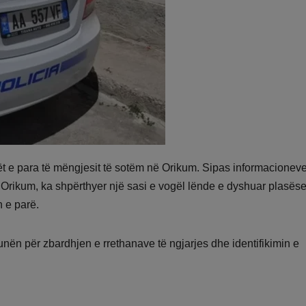
t e para të mëngjesit të sotëm në Orikum. Sipas informacionev
ë Orikum, ka shpërthyer një sasi e vogël lënde e dyshuar plasëse
n e parë.
punën për zbardhjen e rrethanave të ngjarjes dhe identifikimin e