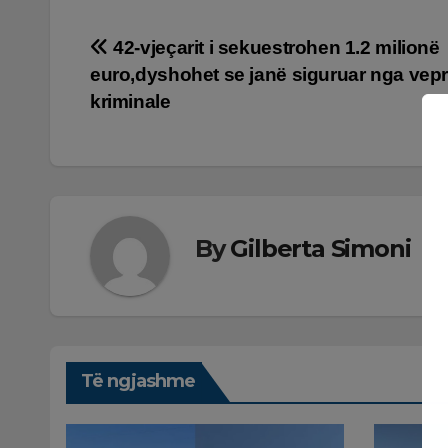
Lëvizje
42-vjeçarit i sekuestrohen 1.2 milionë
euro,dyshohet se janë siguruar nga vepr
te
kriminale
postimet
By
Gilberta Simoni
Të ngjashme