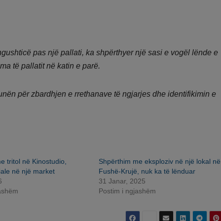
 ngushticë pas një pallati, ka shpërthyer një sasi e vogël lënde e
 të pallatit në katin e parë.
punën për zbardhjen e rrethanave të ngjarjes dhe identifikimin e
 tritol në Kinostudio,
Shpërthim me eksploziv në një lokal në
ale në një market
Fushë-Krujë, nuk ka të lënduar
6
31 Janar, 2025
jashëm
Postim i ngjashëm