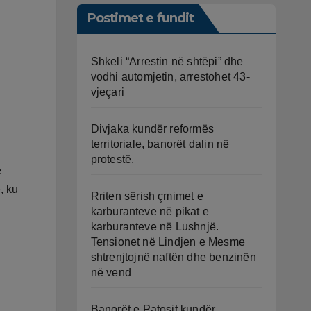
Postimet e fundit
Shkeli “Arrestin në shtëpi” dhe
vodhi automjetin, arrestohet 43-
vjeçari
Divjaka kundër reformës
territoriale, banorët dalin në
protestë.
e
, ku
Rriten sërish çmimet e
karburanteve në pikat e
karburanteve në Lushnjë.
Tensionet në Lindjen e Mesme
shtrenjtojnë naftën dhe benzinën
në vend
Banorët e Patosit kundër