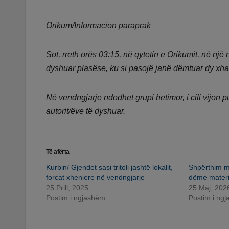
Orikum/Informacion paraprak
Sot, rreth orës 03:15, në qytetin e Orikumit, në një
dyshuar plasëse, ku si pasojë janë dëmtuar dy xhama
Në vendngjarje ndodhet grupi hetimor, i cili vijon 
autorit/ëve të dyshuar.
Të afërta
Kurbin/ Gjendet sasi tritoli jashtë lokalit,
Shpërthim me
forcat xheniere në vendngjarje
dëme materi
25 Prill, 2025
25 Maj, 202
Postim i ngjashëm
Postim i ng