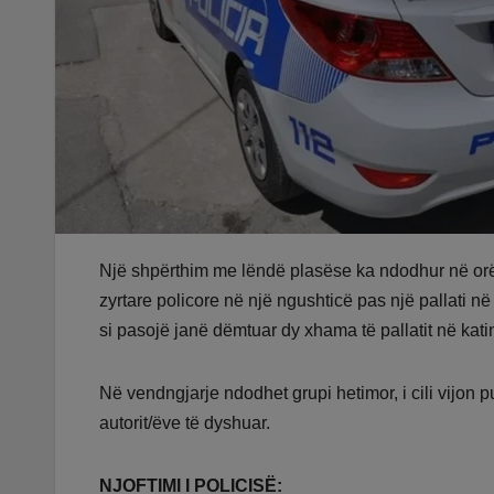
Një shpërthim me lëndë plasëse ka ndodhur në orë
zyrtare policore në një ngushticë pas një pallati n
si pasojë janë dëmtuar dy xhama të pallatit në kati
Në vendngjarje ndodhet grupi hetimor, i cili vijon 
autorit/ëve të dyshuar.
NJOFTIMI I POLICISË: