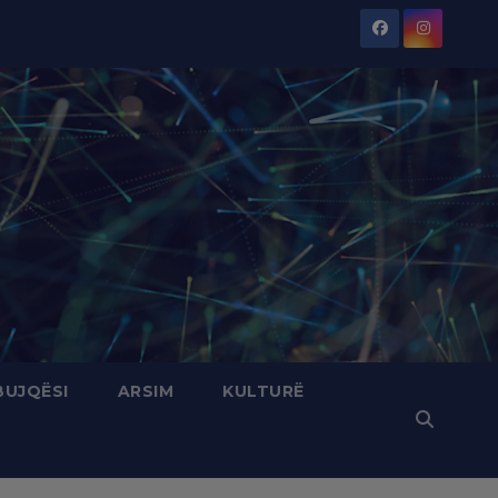
BUJQËSI
ARSIM
KULTURË