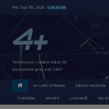
Skip
Pre. Gus 7th, 2026
6:38:34 AM
to
content
Televizioni i vetëm lokal në
transmetim prej vitit 1997
4+ LIVE STREAM
DËGJO RADION
TURIZËM
SPORT
LUSHNJË
NA K