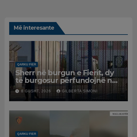
Më interesante
QARKU FIER
Sherr në burgun e Fierit, dy
të burgosur përfundojnë në
spital
8 GUSHT, 2026
GILBERTA SIMONI
QARKU FIER