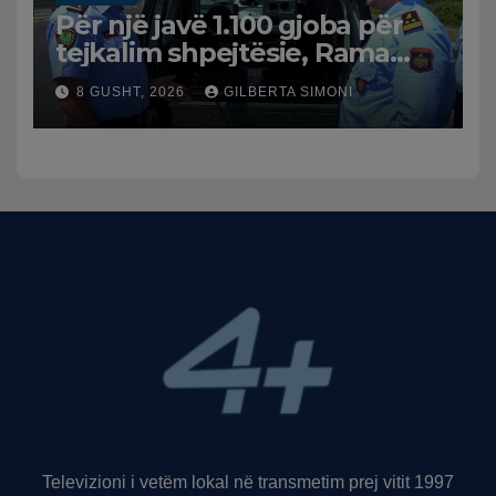
Për një javë 1.100 gjoba për
tejkalim shpejtësie, Rama
publikon videon: Kamerat e
8 GUSHT, 2026
GILBERTA SIMONI
trafikut së shpejti në
funksion
Televizioni i vetëm lokal në transmetim prej vitit 1997