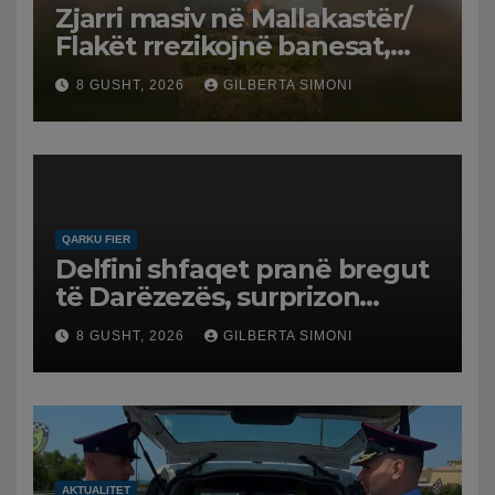
Zjarri masiv në Mallakastër/
Flakët rrezikojnë banesat,
Policia evakuon disa familje
8 GUSHT, 2026
GILBERTA SIMONI
në Koilac
QARKU FIER
Delfini shfaqet pranë bregut
të Darëzezës, surprizon
pushuesit dhe banorët
8 GUSHT, 2026
GILBERTA SIMONI
AKTUALITET