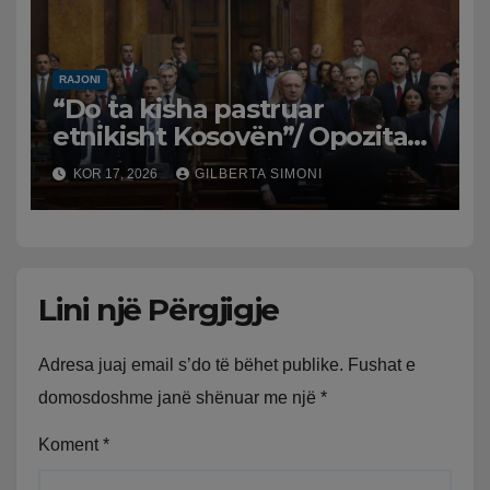
RAJONI
“Do ta kisha pastruar
etnikisht Kosovën”/ Opozita
serbe tenton shkarkimin e
KOR 17, 2026
GILBERTA SIMONI
ministres Snežana Paunoviç,
mblidhen vetëm 53 firma
Lini një Përgjigje
Adresa juaj email s’do të bëhet publike.
Fushat e
domosdoshme janë shënuar me një
*
Koment
*