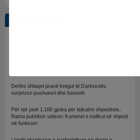
Postimet e fundit
Sherr në burgun e Fierit, dy të burgosur
përfundojnë në spital
Zjarri masiv në Mallakastër/ Flakët rrezikojnë
banesat, Policia evakuon disa familje në Koilac
Delfini shfaqet pranë bregut të Darëzezës,
surprizon pushuesit dhe banorët
Për një javë 1.100 gjoba për tejkalim shpejtësie,
Rama publikon videon: Kamerat e trafikut së shpejti
në funksion
Lëndë eksplozive e pashpërthyer në derën e