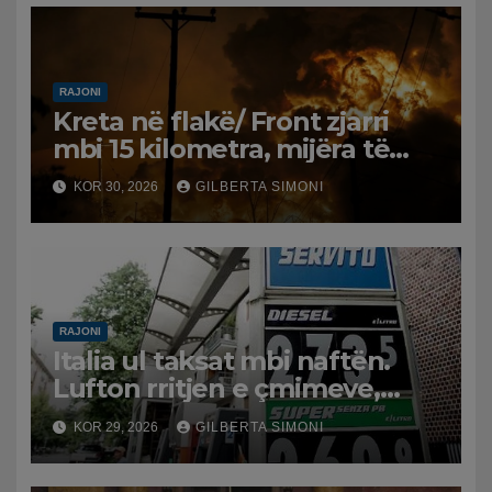
RAJONI
Kreta në flakë/ Front zjarri
mbi 15 kilometra, mijëra të
evakuuar dhe tre zjarrfikës të
KOR 30, 2026
GILBERTA SIMONI
vdekur. Erërat favorizojnë
përhapjen
RAJONI
Italia ul taksat mbi naftën.
Lufton rritjen e çmimeve,
masë e përkohshme
KOR 29, 2026
GILBERTA SIMONI