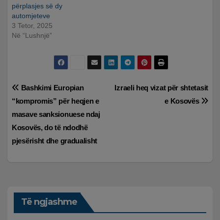
përplasjes së dy
automjeteve
3 Tetor, 2025
Në “Lushnjë”
Lëvizje
Bashkimi Europian
Izraeli heq vizat për shtetasit
“kompromis” për heqjen e
e Kosovës
te
masave sanksionuese ndaj
postimet
Kosovës, do të ndodhë
pjesërisht dhe gradualisht
Të ngjashme