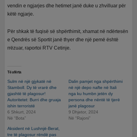
vendin e ngjarjes dhe hetimet janë duke u zhvilluar për
këtë ngjarje.
Për shkak të fuqisë së shpërthimit, xhamat në ndërtesën
e Qendrës së Sportit janë thyer dhe një pemë është
rrëzuar, raportoi RTV Cetinje.
Të afërta
Sulm në një gjykatë në
Dalin pamjet nga shpërthimi
Stamboll. Dy të vrarë dhe
në një depo nafte në Itali
gjashtë të plagosur!
nga ku humbn jetën dy
Autoritetet: Burri dhe gruaja
persona dhe nëntë të tjerë
ishin terroristë
janë plagosur
6 Shkurt, 2024
9 Dhjetor, 2024
Në “Bota”
Në “Rajoni”
Aksident në Lushnjë-Berat,
tre të plagosur rëndë pas