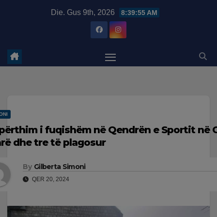
Skip
modal-check
Die. Gus 9th, 2026
8:39:56 AM
to
content
ONI
përthim i fuqishëm në Qendrën e Sportit në C
arë dhe tre të plagosur
By
Gilberta Simoni
QER 20, 2024