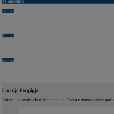
Të ngjashme
Politikë
Territorialja/ Berisha: Shembulli i Poliçanit, frymëzim. S’mund t
Kor 31, 2026
Gilberta Simoni
Politikë
Propozimi i PS për reformën territoriale: Ulet numri i bashkive 
Kor 31, 2026
Gilberta Simoni
Politikë
Belinda Balluku sot në SPAK, një grup protestuesish grumbullo
Kor 31, 2026
Gilberta Simoni
Lini një Përgjigje
Adresa juaj email s’do të bëhet publike.
Fushat e domosdoshme janë 