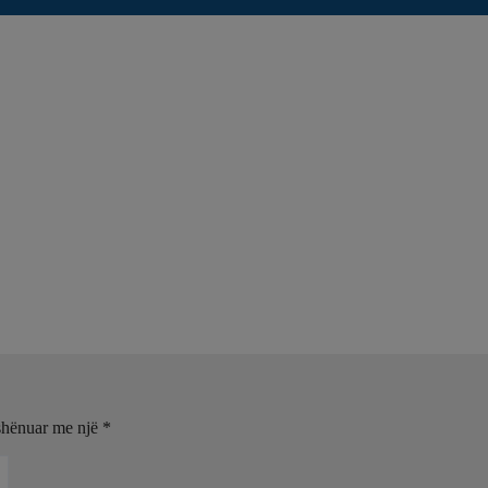
ë lejohet një tiran të shkelmojnë interesat e qytetarëve! 3.2 mld e
nga 61 në 46
hen para Prokurorisë së Posaçme
shënuar me një
*