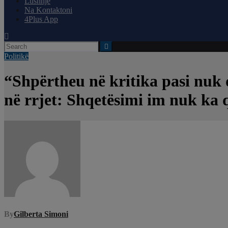
Lushnjë
Na Kontaktoni
4Plus App
Politikë
“Shpërtheu në kritika pasi nuk d
në rrjet: Shqetësimi im nuk ka 
By
Gilberta Simoni