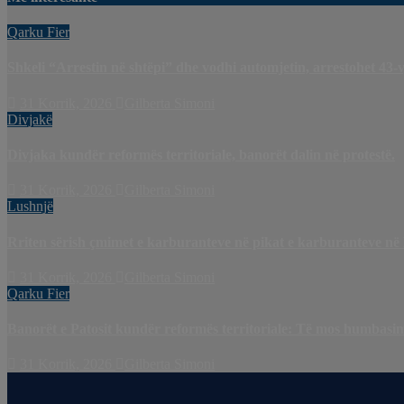
Qarku Fier
Shkeli “Arrestin në shtëpi” dhe vodhi automjetin, arrestohet 43-v
31 Korrik, 2026
Gilberta Simoni
Divjakë
Divjaka kundër reformës territoriale, banorët dalin në protestë.
31 Korrik, 2026
Gilberta Simoni
Lushnjë
Rriten sërish çmimet e karburanteve në pikat e karburanteve në
31 Korrik, 2026
Gilberta Simoni
Qarku Fier
Banorët e Patosit kundër reformës territoriale: Të mos humbasim i
31 Korrik, 2026
Gilberta Simoni