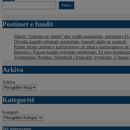
Kërko
Postimet e fundit
Shkeli “Arrestin në shtëpi” dhe vodhi automjetin, arrestohet 43-
Divjaka kundër reformës territoriale, banorët dalin në protestë.
Rriten sërish çmimet e karburanteve në pikat e karburanteve n
Banorët e Patosit kundër reformës territoriale: Të mos humbasim 
Territorialja/ Berisha: Shembulli i Poliçanit, frymëzim. S’mund 
Arkiva
Arkiva
Kategoritë
Kategori
Më interesante