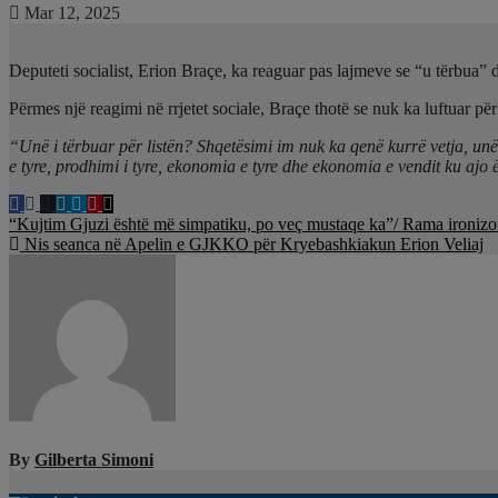
Mar 12, 2025
Deputeti socialist, Erion Braçe, ka reaguar pas lajmeve se “u tërbua” 
Përmes një reagimi në rrjetet sociale, Braçe thotë se nuk ka luftuar për
“Unë i tërbuar për listën? Shqetësimi im nuk ka qenë kurrë vetja, unë,
e tyre, prodhimi i tyre, ekonomia e tyre dhe ekonomia e vendit ku ajo ë
Lëvizje
“Kujtim Gjuzi është më simpatiku, po veç mustaqe ka”/ Rama ironizon
Nis seanca në Apelin e GJKKO për Kryebashkiakun Erion Veliaj
te
postimet
By
Gilberta Simoni