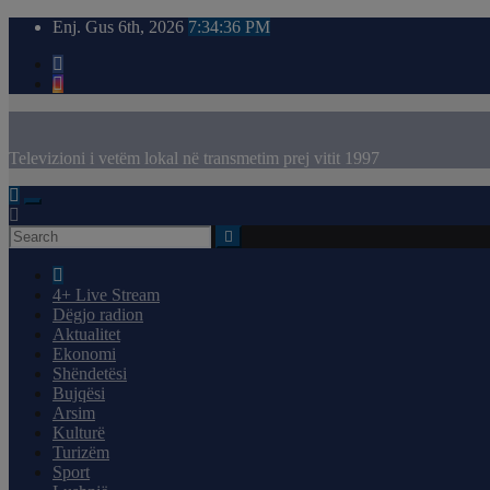
Skip
Enj. Gus 6th, 2026
7:34:37 PM
to
content
Televizioni i vetëm lokal në transmetim prej vitit 1997
4+ Live Stream
Dëgjo radion
Aktualitet
Ekonomi
Shëndetësi
Bujqësi
Arsim
Kulturë
Turizëm
Sport