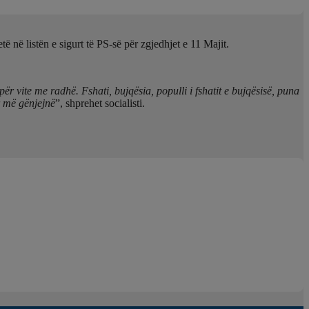
 në listën e sigurt të PS-së për zgjedhjet e 11 Majit.
r vite me radhë. Fshati, bujqësia, populli i fshatit e bujqësisë, puna
r më gënjejnë
”, shprehet socialisti.