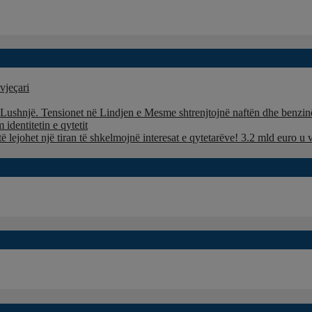
vjeçari
ë Lushnjë. Tensionet në Lindjen e Mesme shtrenjtojnë naftën dhe benzi
identitetin e qytetit
të lejohet një tiran të shkelmojnë interesat e qytetarëve! 3.2 mld euro 