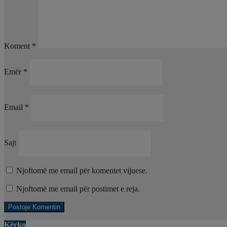
Koment
*
Emër
*
Email
*
Sajt
Njoftomë me email për komentet vijuese.
Njoftomë me email për postimet e reja.
Kërko