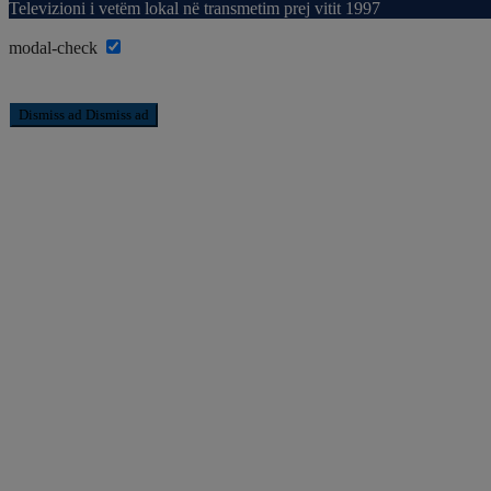
Televizioni i vetëm lokal në transmetim prej vitit 1997
modal-check
Dismiss ad
Dismiss ad