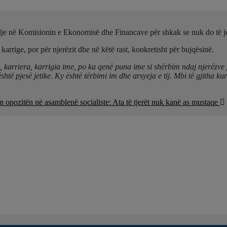
dje në Komisionin e Ekonomisë dhe Financave për shkak se nuk do të jetë
 karrige, por për njerëzit dhe në këtë rast, konkretisht për bujqësinë.
 karriera, karrigia ime, po ka qenë puna ime si shërbim ndaj njerëzve pë
shtë pjesë jetike.
Ky është tërbimi im dhe arsyeja e tij. Mbi të gjitha ku
 opozitën në asamblenë socialiste: Ata të tjerët nuk kanë as mustaqe