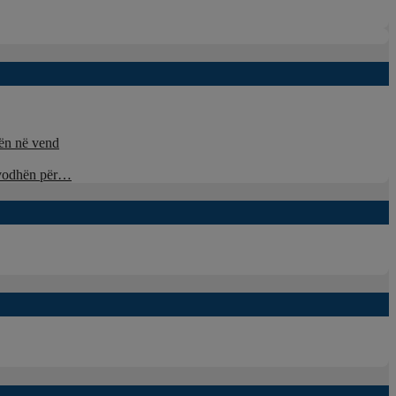
nën në vend
u vodhën për…