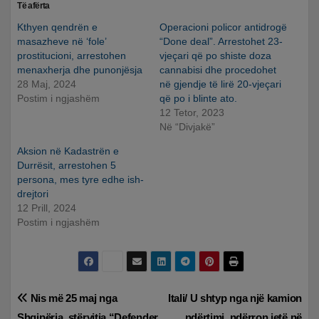
Të afërta
Kthyen qendrën e
Operacioni policor antidrogë
masazheve në ‘fole’
“Done deal”. Arrestohet 23-
prostitucioni, arrestohen
vjeçari që po shiste doza
menaxherja dhe punonjësja
cannabisi dhe procedohet
28 Maj, 2024
në gjendje të lirë 20-vjeçari
Postim i ngjashëm
që po i blinte ato.
12 Tetor, 2023
Në “Divjakë”
Aksion në Kadastrën e
Durrësit, arrestohen 5
persona, mes tyre edhe ish-
drejtori
12 Prill, 2024
Postim i ngjashëm
Lëvizje
Nis më 25 maj nga
Itali/ U shtyp nga një kamion
Shqipëria, stërvitja “Defender
ndërtimi, ndërron jetë në