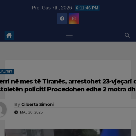
Skip
modal-check
Pre. Gus 7th, 2026
6:11:47 PM
to
content
UALITET
erri në mes të Tiranës, arrestohet 23-vjeçari 
stoletën policit! Procedohen edhe 2 motra dhe
By
Gilberta Simoni
MAJ 20, 2025