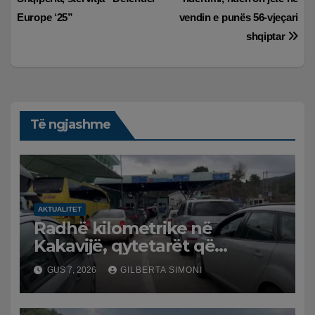
te
Europe ‘25”
vendin e punës 56-vjeçari
postimet
shqiptar
Të ngjashme
AKTUALITET
Radhë kilometrike në
Kakavijë, qytetarët që
kthehen në Shqipëri
GUS 7, 2026
GILBERTA SIMONI
bllokohen në temperatura të
larta, pala greke punon me