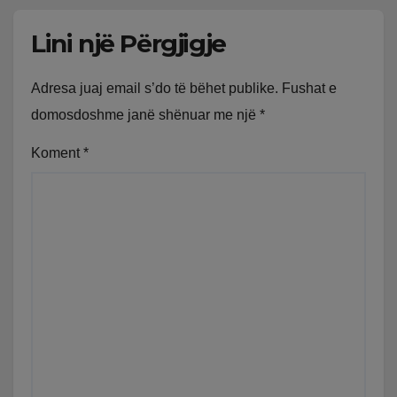
Lini një Përgjigje
Adresa juaj email s’do të bëhet publike.
Fushat e
domosdoshme janë shënuar me një
*
Koment
*