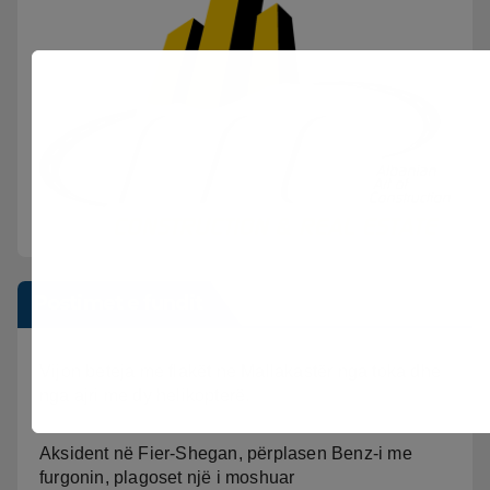
Postimet e fundit
Vijon beteja me flakët ne Mallakastër nga toka dhe
nga ajri me dy helikopterë.
Aksident në Fier-Shegan, përplasen Benz-i me
furgonin, plagoset një i moshuar