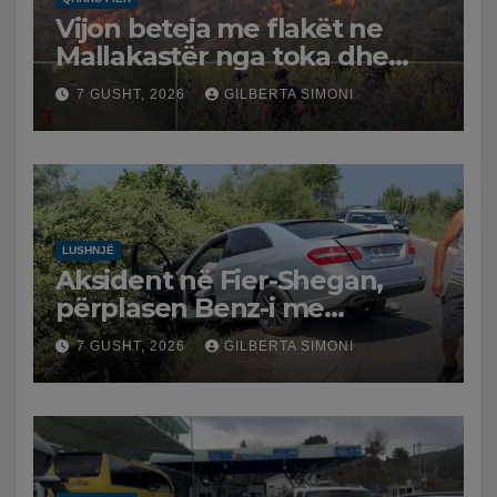
Vijon beteja me flakët ne
Mallakastër nga toka dhe
nga ajri me dy helikopterë.
7 GUSHT, 2026
GILBERTA SIMONI
LUSHNJË
Aksident në Fier-Shegan,
përplasen Benz-i me
furgonin, plagoset një i
7 GUSHT, 2026
GILBERTA SIMONI
moshuar