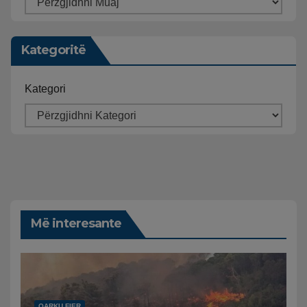
Kategoritë
Kategori
Më interesante
QARKU FIER