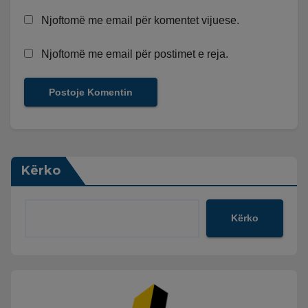
Njoftomë me email për komentet vijuese.
Njoftomë me email për postimet e reja.
Kërko
Kërko