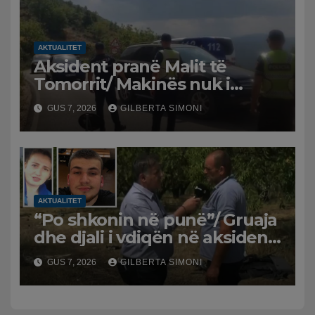
ritme të ngadalta
AKTUALITET
Aksident pranë Malit të
Tomorrit/ Makinës nuk i
punuan frenat dhe doli nga
GUS 7, 2026
GILBERTA SIMONI
rruga, plagosen 7 persona, dy
në gjendje të rëndë te
Trauma
AKTUALITET
“Po shkonin në punë”/ Gruaja
dhe djali i vdiqën në aksident,
shqiptari në Greqi prek
GUS 7, 2026
GILBERTA SIMONI
zemrat: Humba gjithçka!