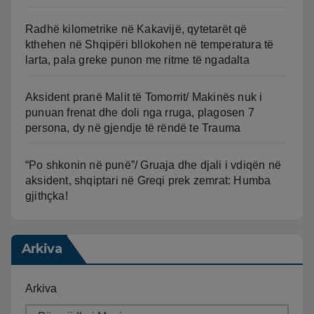
Radhë kilometrike në Kakavijë, qytetarët që
kthehen në Shqipëri bllokohen në temperatura të
larta, pala greke punon me ritme të ngadalta
Aksident pranë Malit të Tomorrit/ Makinës nuk i
punuan frenat dhe doli nga rruga, plagosen 7
persona, dy në gjendje të rëndë te Trauma
“Po shkonin në punë”/ Gruaja dhe djali i vdiqën në
aksident, shqiptari në Greqi prek zemrat: Humba
gjithçka!
Arkiva
Arkiva