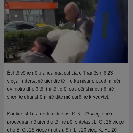
Është vënë në pranga nga policia e Tiranës një 23
vjeçar, ndërsa në gjendje të lirë ka nisur procedimi për
dy motra dhe 3 të rinj të tjerë, pas përfshirjes në një
sherr të dhunshëm një ditë më parë në kryeqytet.
Konkretisht u arrestua shtetasi K. K., 23 vjeç, dhe u
proceduan në gjendje të lirë për shtetasit L. G., 25 vjeçe
dhe E. G., 25 vjeçe (motra), Sh. Ll., 20 vjeç, K. H., 20