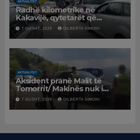
AKTUALITET
Radhë kilometrike në
Kakavijë, qytetarët që
kthehen në Shqipëri
7 GUSHT, 2026
GILBERTA SIMONI
bllokohen në temperatura të
larta, pala greke punon me
ritme të ngadalta
AKTUALITET
Aksident pranë Malit të
Tomorrit/ Makinës nuk i
punuan frenat dhe doli nga
7 GUSHT, 2026
GILBERTA SIMONI
rruga, plagosen 7 persona,
dy në gjendje të rëndë te
Trauma