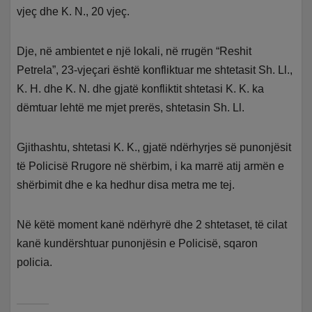
vjeç dhe K. N., 20 vjeç.
Dje, në ambientet e një lokali, në rrugën “Reshit
Petrela”, 23-vjeçari është konfliktuar me shtetasit Sh. Ll.,
K. H. dhe K. N. dhe gjatë konfliktit shtetasi K. K. ka
dëmtuar lehtë me mjet prerës, shtetasin Sh. Ll.
Gjithashtu, shtetasi K. K., gjatë ndërhyrjes së punonjësit
të Policisë Rrugore në shërbim, i ka marrë atij armën e
shërbimit dhe e ka hedhur disa metra me tej.
Në këtë moment kanë ndërhyrë dhe 2 shtetaset, të cilat
kanë kundërshtuar punonjësin e Policisë, sqaron
policia.