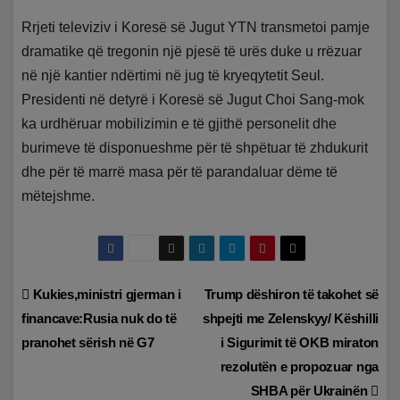
Rrjeti televiziv i Koresë së Jugut YTN transmetoi pamje
dramatike që tregonin një pjesë të urës duke u rrëzuar
në një kantier ndërtimi në jug të kryeqytetit Seul.
Presidenti në detyrë i Koresë së Jugut Choi Sang-mok
ka urdhëruar mobilizimin e të gjithë personelit dhe
burimeve të disponueshme për të shpëtuar të zhdukurit
dhe për të marrë masa për të parandaluar dëme të
mëtejshme.
Lëvizje
Kukies,ministri gjerman i
Trump dëshiron të takohet së
financave:Rusia nuk do të
shpejti me Zelenskyy/ Këshilli
te
pranohet sërish në G7
i Sigurimit të OKB miraton
postimet
rezolutën e propozuar nga
SHBA për Ukrainën