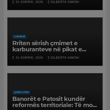
31 KORRIK, 2026
GILBERTA SIMONI
LUSHNJË
Rriten sërish çmimet e
karburanteve në pikat e
karburanteve në Lushnjë.
31 KORRIK, 2026
GILBERTA SIMONI
Tensionet në Lindjen e
Mesme shtrenjtojnë naftën
dhe benzinën në vend
QARKU FIER
Banorët e Patosit kundër
reformës territoriale: Të mos