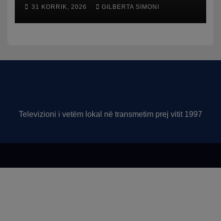
humbasim identitetin e
31 KORRIK, 2026
GILBERTA SIMONI
qytetit
Televizioni i vetëm lokal në transmetim prej vitit 1997