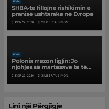
BOTA
SHBA-të fillojnë rishikimin e
pranisë ushtarake në Evropë
KOR 29, 2026
GILBERTA SIMONI
BOTA
Polonia rrëzon ligjin: Jo
njohjes së martesave të të
njëjtit seks
KOR 29, 2026
GILBERTA SIMONI
Lini një Përgjigje