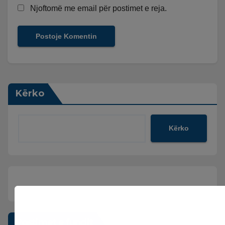
Njoftomë me email për postimet e reja.
Kërko
Kërko
Postimet e fundit