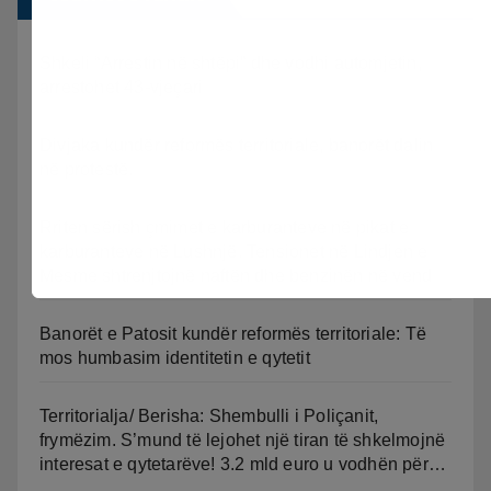
Shkeli “Arrestin në shtëpi” dhe vodhi automjetin,
arrestohet 43-vjeçari
Divjaka kundër reformës territoriale, banorët dalin
në protestë.
Rriten sërish çmimet e karburanteve në pikat e
karburanteve në Lushnjë. Tensionet në Lindjen e
Mesme shtrenjtojnë naftën dhe benzinën në vend
Banorët e Patosit kundër reformës territoriale: Të
mos humbasim identitetin e qytetit
Territorialja/ Berisha: Shembulli i Poliçanit,
frymëzim. S’mund të lejohet një tiran të shkelmojnë
interesat e qytetarëve! 3.2 mld euro u vodhën për…