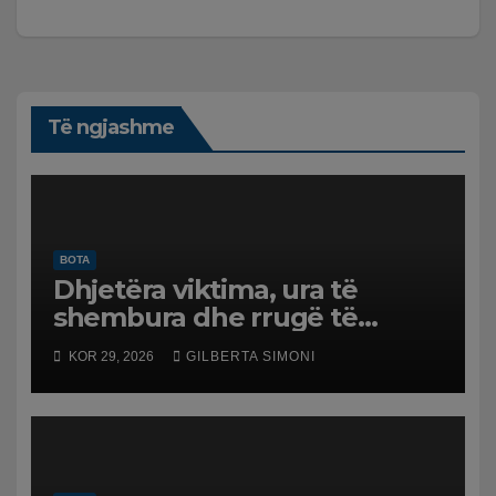
Të ngjashme
BOTA
Dhjetëra viktima, ura të
shembura dhe rrugë të
dëmtuara! Japonia goditet
KOR 29, 2026
GILBERTA SIMONI
nga tërmeti i fuqishëm,
qindra mijëra të evakuuar