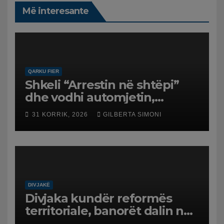
Më interesante
QARKU FIER
Shkeli “Arrestin në shtëpi”
dhe vodhi automjetin,
arrestohet 43-vjeçari
31 KORRIK, 2026
GILBERTA SIMONI
DIVJAKË
Divjaka kundër reformës
territoriale, banorët dalin në
protestë.