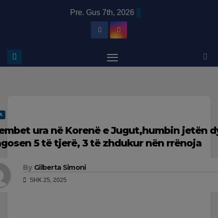
Skip
modal-check
Pre. Gus 7th, 2026
to
content
A
embet ura në Korenë e Jugut,humbin jetën d
agosen 5 të tjerë, 3 të zhdukur nën rrënoja
By
Gilberta Simoni
SHK 25, 2025