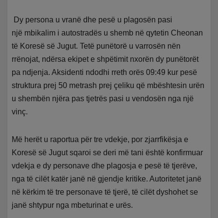
Dy persona u vranë dhe pesë u plagosën pasi
një mbikalim i autostradës u shemb në qytetin Cheonan
të Koresë së Jugut. Tetë punëtorë u varrosën nën
rrënojat, ndërsa ekipet e shpëtimit nxorën dy punëtorët
pa ndjenja. Aksidenti ndodhi rreth orës 09:49 kur pesë
struktura prej 50 metrash prej çeliku që mbështesin urën
u shembën njëra pas tjetrës pasi u vendosën nga një
vinç.
Më herët u raportua për tre vdekje, por zjarrfikësja e
Koresë së Jugut sqaroi se deri më tani është konfirmuar
vdekja e dy personave dhe plagosja e pesë të tjerëve,
nga të cilët katër janë në gjendje kritike. Autoritetet janë
në kërkim të tre personave të tjerë, të cilët dyshohet se
janë shtypur nga mbeturinat e urës.