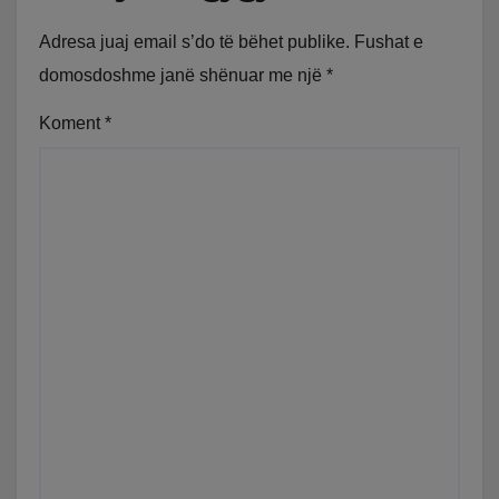
Adresa juaj email s’do të bëhet publike.
Fushat e
domosdoshme janë shënuar me një
*
Koment
*