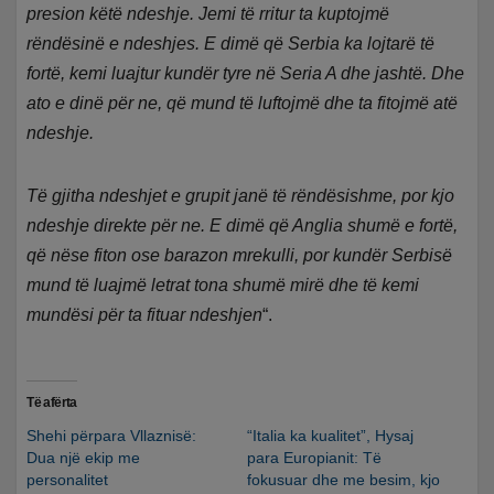
presion këtë ndeshje. Jemi të rritur ta kuptojmë
rëndësinë e ndeshjes. E dimë që Serbia ka lojtarë të
fortë, kemi luajtur kundër tyre në Seria A dhe jashtë. Dhe
ato e dinë për ne, që mund të luftojmë dhe ta fitojmë atë
ndeshje.
Të gjitha ndeshjet e grupit janë të rëndësishme, por kjo
ndeshje direkte për ne. E dimë që Anglia shumë e fortë,
që nëse fiton ose barazon mrekulli, por kundër Serbisë
mund të luajmë letrat tona shumë mirë dhe të kemi
mundësi për ta fituar ndeshjen
“.
Të afërta
Shehi përpara Vllaznisë:
“Italia ka kualitet”, Hysaj
Dua një ekip me
para Europianit: Të
personalitet
fokusuar dhe me besim, kjo