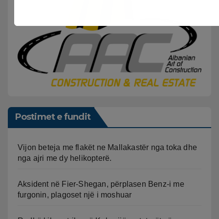
Postimet e fundit
Vijon beteja me flakët ne Mallakastër nga toka dhe
nga ajri me dy helikopterë.
Aksident në Fier-Shegan, përplasen Benz-i me
furgonin, plagoset një i moshuar