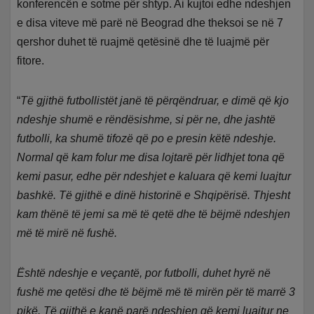
konferencën e sotme për shtyp. Ai kujtoi edhe ndeshjen
e disa viteve më parë në Beograd dhe theksoi se në 7
qershor duhet të ruajmë qetësinë dhe të luajmë për
fitore.
“
Të gjithë futbollistët janë të përqëndruar, e dimë që kjo
ndeshje shumë e rëndësishme, si për ne, dhe jashtë
futbolli, ka shumë tifozë që po e presin këtë ndeshje.
Normal që kam folur me disa lojtarë për lidhjet tona që
kemi pasur, edhe për ndeshjet e kaluara që kemi luajtur
bashkë. Të gjithë e dinë historinë e Shqipërisë. Thjesht
kam thënë të jemi sa më të qetë dhe të bëjmë ndeshjen
më të mirë në fushë.
Është ndeshje e veçantë, por futbolli, duhet hyrë në
fushë me qetësi dhe të bëjmë më të mirën për të marrë 3
pikë. Të gjithë e kanë parë ndeshjen që kemi luajtur ne