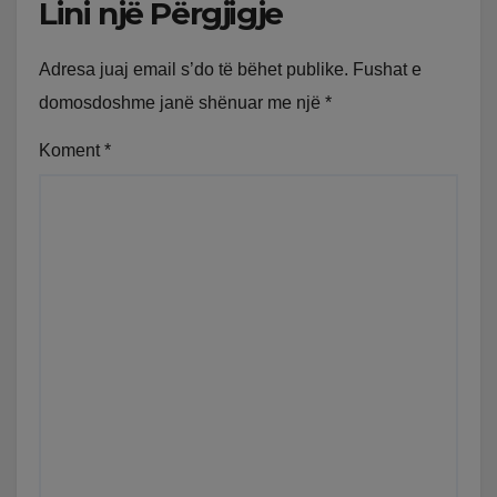
Lini një Përgjigje
Adresa juaj email s’do të bëhet publike.
Fushat e
domosdoshme janë shënuar me një
*
Koment
*