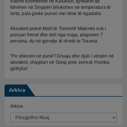
Radhë kilometrike në Kakavijë, qytetarët që
kthehen në Shqipëri bllokohen në temperatura të
larta, pala greke punon me ritme të ngadalta
Aksident pranë Malit të Tomorrit/ Makinës nuk i
punuan frenat dhe doli nga rruga, plagosen 7
persona, dy në gjendje të rëndë te Trauma
“Po shkonin në punë”/ Gruaja dhe djali i vdiqën në
aksident, shqiptari në Greqi prek zemrat: Humba
gjithçka!
Arkiva
Arkiva