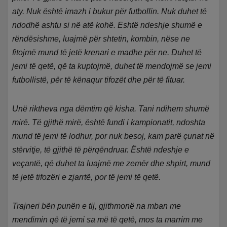
aty. Nuk është imazh i bukur për futbollin. Nuk duhet të
ndodhë ashtu si në atë kohë. Është ndeshje shumë e
rëndësishme, luajmë për shtetin, kombin, nëse ne
fitojmë mund të jetë krenari e madhe për ne. Duhet të
jemi të qetë, që ta kuptojmë, duhet të mendojmë se jemi
futbollistë, për të kënaqur tifozët dhe për të fituar.
Unë riktheva nga dëmtim që kisha. Tani ndihem shumë
mirë. Të gjithë mirë, është fundi i kampionatit, ndoshta
mund të jemi të lodhur, por nuk besoj, kam parë çunat në
stërvitje, të gjithë të përqëndruar. Është ndeshje e
veçantë, që duhet ta luajmë me zemër dhe shpirt, mund
të jetë tifozëri e zjarrtë, por të jemi të qetë.
Trajneri bën punën e tij, gjithmonë na mban me
mendimin që të jemi sa më të qetë, mos ta marrim me