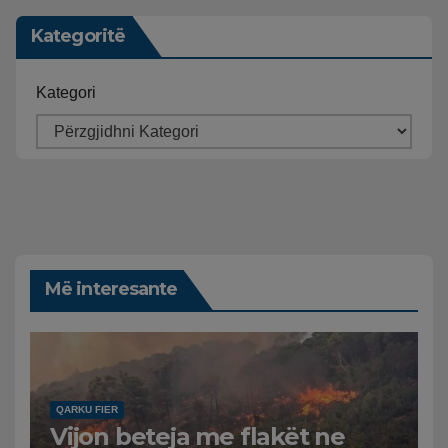
Kategoritë
Kategori
Më interesante
QARKU FIER
Vijon beteja me flakët ne