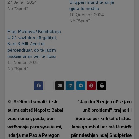
27 Janar, 2024
Shqipëri mund të arrijë
Në “Sport”
gjëra të mëdha
10 Qershor, 2024
Në “Sport”
Prag Moldavia/ Kombëtarja
U-21 vazhdon përgatitjet,
Kurti & Alili: Jemi të
përqendruar, do të japim
maksimumin për të fituar
11 Nëntor, 2025
Në “Sport”
Lëvizje
Rrëfimi dramatik i ish-
“Jap dorëheqjen nëse jam
sulmuesit të Napolit: Babai
unë problemi”, trajneri i
te
vrau nënën, pastaj bëri
Serbisë për kritikat e listës:
postimet
vetëvrasje para syve të mi,
Janë grumbulluar më të mirët
ndarja me Paola Peregon
për ndeshjen ndaj Shqipërisë