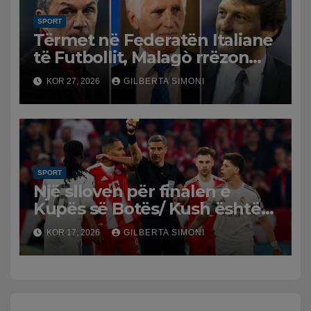
SPORT
Tërmet në Federatën Italiane
të Futbollit, Malagò rrëzon
Pirlon, Maldini-Leonardo drejt
KOR 27, 2026
GILBERTA SIMONI
dorëheqjes
SPORT
Një slloven për finalen e
Kupës së Botës/ Kush është
Slavko Vincic, arbitri që do të
KOR 17, 2026
GILBERTA SIMONI
vërë drejtësi në Spanjë-
Argjentinë