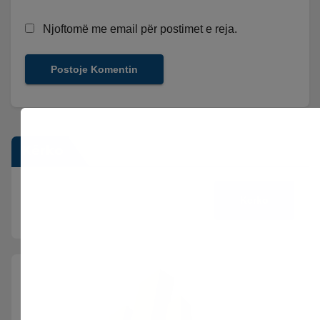
Njoftomë me email për postimet e reja.
Kërko
Kërko