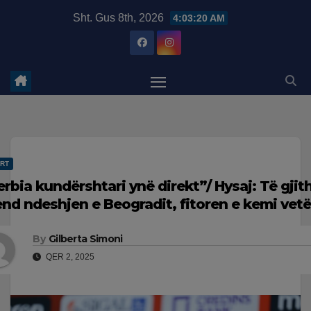
Skip
modal-check
Sht. Gus 8th, 2026
4:03:21 AM
to
content
RT
erbia kundërshtari ynë direkt”/ Hysaj: Të gji
nd ndeshjen e Beogradit, fitoren e kemi vetë
By
Gilberta Simoni
QER 2, 2025