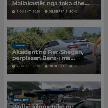
Mallakastër nga toka dhe
nga ajri me dy helikopterë.
7 GUSHT, 2026
GILBERTA SIMONI
LUSHNJË
Aksident në Fier-Shegan,
përplasen Benz-i me
furgonin, plagoset një i
7 GUSHT, 2026
GILBERTA SIMONI
moshuar
AKTUALITET
Radhë kilometrike në