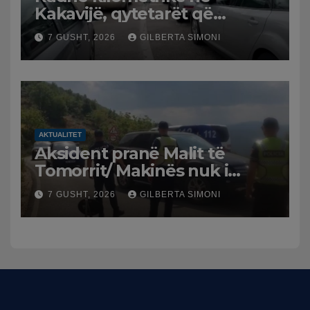
Kakavijë, qytetarët që
kthehen në Shqipëri
7 GUSHT, 2026
GILBERTA SIMONI
bllokohen në temperatura të
larta, pala greke punon me
ritme të ngadalta
AKTUALITET
Aksident pranë Malit të
Tomorrit/ Makinës nuk i
punuan frenat dhe doli nga
7 GUSHT, 2026
GILBERTA SIMONI
rruga, plagosen 7 persona,
dy në gjendje të rëndë te
Trauma