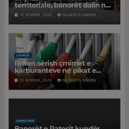
territoriale, banorët dalin në
protestë.
31 KORRIK, 2026
GILBERTA SIMONI
LUSHNJË
Rriten sërish çmimet e
karburanteve në pikat e
karburanteve në Lushnjë.
31 KORRIK, 2026
GILBERTA SIMONI
Tensionet në Lindjen e
Mesme shtrenjtojnë naftën
dhe benzinën në vend
QARKU FIER
Banorët e Patosit kundër