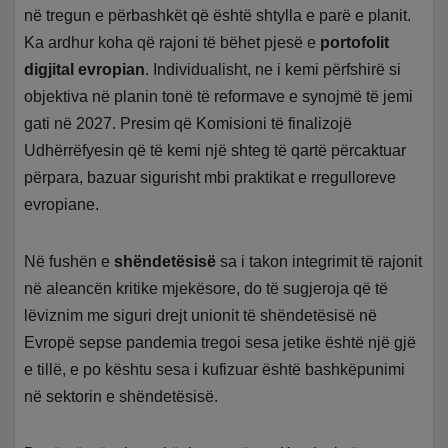
në tregun e përbashkët që është shtylla e parë e planit.
Ka ardhur koha që rajoni të bëhet pjesë e
portofolit
digjital evropian
. Individualisht, ne i kemi përfshirë si
objektiva në planin tonë të reformave e synojmë të jemi
gati në 2027. Presim që Komisioni të finalizojë
Udhërrëfyesin që të kemi një shteg të qartë përcaktuar
përpara, bazuar sigurisht mbi praktikat e rregulloreve
evropiane.
Në fushën e
shëndetësisë
sa i takon integrimit të rajonit
në aleancën kritike mjekësore, do të sugjeroja që të
lëviznim me siguri drejt unionit të shëndetësisë në
Evropë sepse pandemia tregoi sesa jetike është një gjë
e tillë, e po kështu sesa i kufizuar është bashkëpunimi
në sektorin e shëndetësisë.