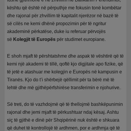
kështu që është në përputhje me fokusin tonë kombëtar
dhe rajonal për zhvillim të kapitalit njerëzor në bazë të
së cilës ne kemi dhënë propozimin për të ngritur
akademinë përkatëse, duke iu referuar përvojës
së
Kolegjit të Europës
për studimet europiane.
E shoh mjaft të përshtatshme dhe aspak të vështirë që të
kemi një akademi të tillë, qoftë kjo digjitale apo fizike, që
të jetë e atashuar me kolegjin e Europës në kampusin e
Tiranës. Kjo do t’i shërbejë qëllimit për ta bërë më të
lehtë dhe më gjithëpërfshirëse transferimin e njohurive.
Së treti, do të vazhdojmë që të thellojmë bashkëpunimin
rajonal dhe jemi mjaft të përkushtuar ndaj kësaj. Ashtu
siç të gjithë e dinë për Shqipërinë nuk është e shkuara
që duhet të kontrollojë të ardhmen, por e ardhmja që të