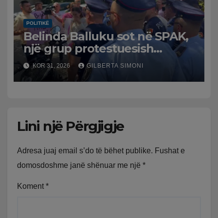
POLITIKË
Belinda Balluku sot në SPAK,
një grup protestuesish
grumbullohen para
KOR 31, 2026
GILBERTA SIMONI
Prokurorisë së Posaçme
Lini një Përgjigje
Adresa juaj email s’do të bëhet publike.
Fushat e
domosdoshme janë shënuar me një
*
Koment
*