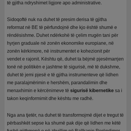
të gjitha ndryshimet ligjore apo administrative.
Sidoqoftë nuk na duhet të presim derisa të gjitha
reformat në BE të përfundojnë dhe kjo është shumë e
rëndësishme. Duhet ndërkohë të çelim rrugën tani për
hyrjen graduale në zonën ekonomike europiane, në
zonën kërkimore, në instrumentet e kohezionit për
vendet e rajonit. Kështu që, duhet ta bëjmë pjesëmarrjen
tonë në politikën e jashtme të sigurisë, më të dukshme,
duhet të jemi pjesë e të gjitha instrumenteve që lidhen
me paralajmërimin e hershëm, parandalimin dhe
menaxhimin e kërcënimeve të
sigurisë kibernetike
sa i
takon keqinformimit dhe kështu me radhë.
Nga ana tjetër, na duhet të transformojmë dijet e tregut të
përbashkët sepse ka shumë pak dije që lidhen me këtë
fushë gjithmonë e në zhvillim në Ballkanin Perëndimor,