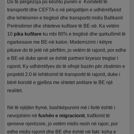
Do të përgëzoja po kështu punën e Komitetit të
transportit dhe CEFTA-s në përgatitjen e udhërrëfyesit
dhe lehtësimin e tregtisë dhe transportit midis Ballkanit
Perëndimor dhe shteteve kufitare të BE-së. Ka vetëm
10
pika kufitare
ku mbi 80% e tregtisë dhe qarkullimit të
ngarkesave me BE-në kalon. Modernizimi i këtyre
pikave do të jetë në përfitim, jo vetëm të rajonit, por edhe
e BE-së duke qenë se është partneri kryesor tregtar i
rajonit. Ky udhërrëfyes do të ofrojë bazën për zbatimin e
projektit 2.0 të lehtësimit të transportit të rajonit, duke i
bërë korsitë e gjelbra me shtetet anëtare te BE një
realitet.
Në të njëjtën frymë, bashkëpunimi më i fortë është i
nevojshëm në
fushën e migracionit
, trafikimit të
qenieve njerëzore, jo vetëm midis nesh në rajon, por
edhe midis rajonit dhe BE dhe është në fakt koha e