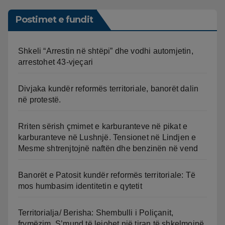
Postimet e fundit
Shkeli “Arrestin në shtëpi” dhe vodhi automjetin,
arrestohet 43-vjeçari
Divjaka kundër reformës territoriale, banorët dalin
në protestë.
Rriten sërish çmimet e karburanteve në pikat e
karburanteve në Lushnjë. Tensionet në Lindjen e
Mesme shtrenjtojnë naftën dhe benzinën në vend
Banorët e Patosit kundër reformës territoriale: Të
mos humbasim identitetin e qytetit
Territorialja/ Berisha: Shembulli i Poliçanit,
frymëzim. S’mund të lejohet një tiran të shkelmojnë