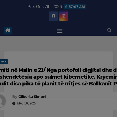
Skip
modal-check
Pre. Gus 7th, 2026
6:57:08 AM
to
content
ITIKË
miti në Malin e Zi/ Nga portofoli digjital dhe 
 shëndetësia apo sulmet kibernetike, Kryemi
ndit disa pika të planit të rritjes së Ballkanit
By
Gilberta Simoni
MAJ 16, 2024