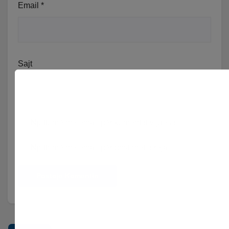
Email
*
Sajt
Njoftomë me email për komentet vijuese.
Njoftomë me email për postimet e reja.