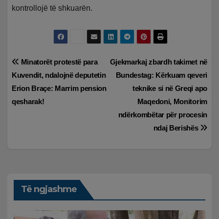
kontrollojë të shkuarën.
Lëvizje
Minatorët protestë para
Gjekmarkaj zbardh takimet në
Kuvendit, ndalojnë deputetin
Bundestag: Kërkuam qeveri
te
Erion Braçe: Marrim pension
teknike si në Greqi apo
postimet
qesharak!
Maqedoni, Monitorim
ndërkombëtar për procesin
ndaj Berishës
Të ngjashme