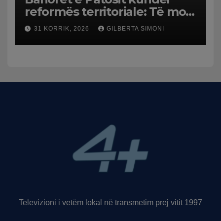
reformës territoriale: Të mos
humbasim identitetin e
31 KORRIK, 2026
GILBERTA SIMONI
qytetit
Televizioni i vetëm lokal në transmetim prej vitit 1997