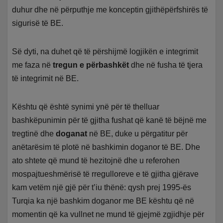
duhur dhe në përputhje me konceptin gjithëpërfshirës të
sigurisë të BE.
Së dyti, na duhet që të përshijmë logjikën e integrimit
me faza në
tregun e përbashkët
dhe në fusha të tjera
të integrimit në BE.
Kështu që është synimi ynë për të thelluar
bashkëpunimin për të gjitha fushat që kanë të bëjnë me
tregtinë dhe
doganat
në BE, duke u përgatitur për
anëtarësim të plotë në bashkimin doganor të BE. Dhe
ato shtete që mund të hezitojnë dhe u referohen
mospajtueshmërisë të rregulloreve e të gjitha gjërave
kam vetëm një gjë për t’iu thënë: qysh prej 1995-ës
Turqia ka një bashkim doganor me BE kështu që në
momentin që ka vullnet ne mund të gjejmë zgjidhje për