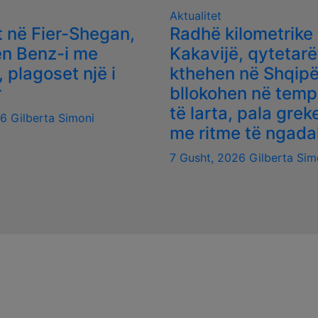
Aktualitet
 në Fier-Shegan,
Radhë kilometrike
en Benz-i me
Kakavijë, qytetarë
, plagoset një i
kthehen në Shqipë
r
bllokohen në temp
të larta, pala gre
26
Gilberta Simoni
me ritme të ngada
7 Gusht, 2026
Gilberta Sim