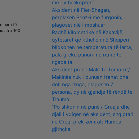
me dy helikopterë.
Aksident në Fier-Shegan,
përplasen Benz-i me furgonin,
plagoset një i moshuar
e para të
me afro 100
Radhë kilometrike në Kakavijë,
qytetarët që kthehen në Shqipëri
bllokohen në temperatura të larta,
pala greke punon me ritme të
ngadalta
Aksident pranë Malit të Tomorrit/
Makinës nuk i punuan frenat dhe
doli nga rruga, plagosen 7
persona, dy në gjendje të rëndë te
Trauma
“Po shkonin në punë”/ Gruaja dhe
djali i vdiqën në aksident, shqiptari
në Greqi prek zemrat: Humba
gjithçka!