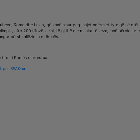
klubeve, Roma dhe Lazio, që kanë nisur përplasjet ndërmjet tyre që në orët 
impik, afro 200 tifozë lacial, të gjithë me maska të zeza, janë përplasur 
mangur përshkallëzimin e dhunës.
ë tifoz i Romës u arrestua.
it për SPAK-un