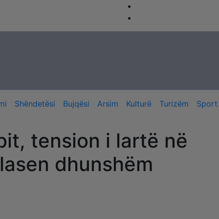
mi
Shëndetësi
Bujqësi
Arsim
Kulturë
Turizëm
Sport
t, tension i lartë në
rplasen dhunshëm