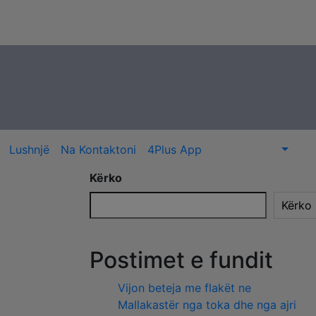
Lushnjë
Na Kontaktoni
4Plus App
Kërko
Kërko
Postimet e fundit
Vijon beteja me flakët ne
Mallakastër nga toka dhe nga ajri