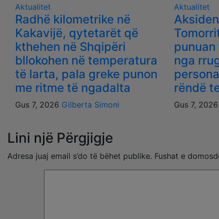
Aktualitet
Aktualitet
Radhë kilometrike në
Aksiden
Kakavijë, qytetarët që
Tomorri
kthehen në Shqipëri
punuan 
bllokohen në temperatura
nga rru
të larta, pala greke punon
persona
me ritme të ngadalta
rëndë t
Gus 7, 2026
Gilberta Simoni
Gus 7, 202
Lini një Përgjigje
Adresa juaj email s’do të bëhet publike.
Fushat e domosd