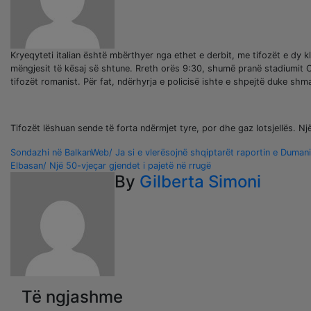
Kryeqyteti italian është mbërthyer nga ethet e derbit, me tifozët e dy 
mëngjesit të kësaj së shtune. Rreth orës 9:30, shumë pranë stadiumit Ol
tifozët romanist. Për fat, ndërhyrja e policisë ishte e shpejtë duke sh
Tifozët lëshuan sende të forta ndërmjet tyre, por dhe gaz lotsjellës. Nj
Lëvizje
Sondazhi në BalkanWeb/ Ja si e vlerësojnë shqiptarët raportin e Duman
Elbasan/ Një 50-vjeçar gjendet i pajetë në rrugë
te
By
Gilberta Simoni
postimet
Të ngjashme