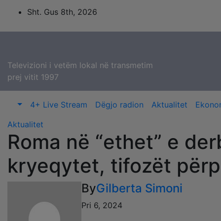
Skip
Sht. Gus 8th, 2026
to
content
Televizioni i vetëm lokal në transmetim
prej vitit 1997
4+ Live Stream
Dëgjo radion
Aktualitet
Ekono
Aktualitet
Roma në “ethet” e derbi
kryeqytet, tifozët pë
By
Gilberta Simoni
Pri 6, 2024