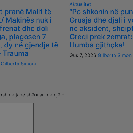
Aktualitet
t pranë Malit të
“Po shkonin në pun
t/ Makinës nuk i
Gruaja dhe djali i 
frenat dhe doli
në aksident, shqipt
ga, plagosen 7
Greqi prek zemrat:
, dy në gjendje të
Humba gjithçka!
e Trauma
Gus 7, 2026
Gilberta Simoni
6
Gilberta Simoni
oshme janë shënuar me një
*