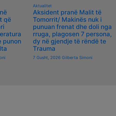
Aktualitet
 në
Aksident pranë Malit të
t që
Tomorrit/ Makinës nuk i
ri
punuan frenat dhe doli nga
eratura
rruga, plagosen 7 persona,
ke punon
dy në gjendje të rëndë te
lta
Trauma
oni
7 Gusht, 2026
Gilberta Simoni