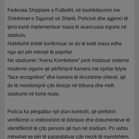
Federata Shqiptare e Futbollit, në bashkëpunim me
Shërbimet e Sigurisë së Shtetit, Policinë dhe agjenci të
tjera kanë implementuar masa të avancuara sigurie në
stadium.
Ndërkohë është konfirmuar se do të ketë masa edhe
nga ajri për ndonjë të papritur.
Në stadiumin “Arena Kombëtare” janë instaluar sisteme
moderne sigurie që përfshijnë kamera me njohje fytyre
“face recognition” dhe kamera të lëvizshme shtesë, që
do të monitorojnë çdo lëvizje në tribuna dhe rreth
stadiumit në kohë reale.
Policia ka përgatitur një plan kontrolli, që përfshin
verifikimin e imtësishëm të biletave dhe dokumenteve të
identifikimit të çdo personi që hyn në stadium. Po ashtu
mësohet se për të parandaluar çdo rrezik të mundshëm,