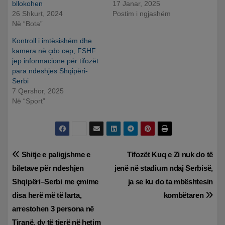
bllokohen
17 Janar, 2025
26 Shkurt, 2024
Postim i ngjashëm
Në “Bota”
Kontroll i imtësishëm dhe
kamera në çdo cep, FSHF
jep informacione për tifozët
para ndeshjes Shqipëri-
Serbi
7 Qershor, 2025
Në “Sport”
Lëvizje
Shitje e paligjshme e
Tifozët Kuq e Zi nuk do të
biletave për ndeshjen
jenë në stadium ndaj Serbisë,
te
Shqipëri–Serbi me çmime
ja se ku do ta mbështesin
postimet
disa herë më të larta,
kombëtaren
arrestohen 3 persona në
Tiranë, dy të tjerë në hetim