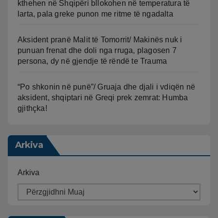
kthehen në Shqipëri bllokohen në temperatura të
larta, pala greke punon me ritme të ngadalta
Aksident pranë Malit të Tomorrit/ Makinës nuk i
punuan frenat dhe doli nga rruga, plagosen 7
persona, dy në gjendje të rëndë te Trauma
“Po shkonin në punë”/ Gruaja dhe djali i vdiqën në
aksident, shqiptari në Greqi prek zemrat: Humba
gjithçka!
Arkiva
Arkiva