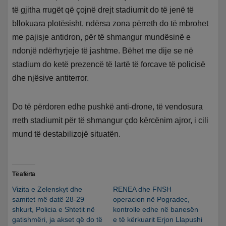
të gjitha rrugët që çojnë drejt stadiumit do të jenë të
bllokuara plotësisht, ndërsa zona përreth do të mbrohet
me pajisje antidron, për të shmangur mundësinë e
ndonjë ndërhyrjeje të jashtme. Bëhet me dije se në
stadium do ketë prezencë të lartë të forcave të policisë
dhe njësive antiterror.
Do të përdoren edhe pushkë anti-drone, të vendosura
rreth stadiumit për të shmangur çdo kërcënim ajror, i cili
mund të destabilizojë situatën.
Të afërta
Vizita e Zelenskyt dhe
RENEA dhe FNSH
samitet më datë 28-29
operacion në Pogradec,
shkurt, Policia e Shtetit në
kontrolle edhe në banesën
gatishmëri, ja akset që do të
e të kërkuarit Erjon Llapushi