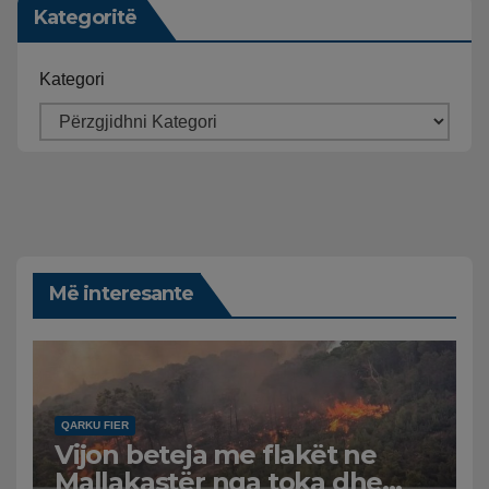
Kategoritë
Kategori
Më interesante
QARKU FIER
Vijon beteja me flakët ne
Mallakastër nga toka dhe