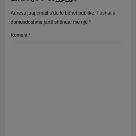
Adresa juaj email s’do të bëhet publike.
Fushat e
domosdoshme janë shënuar me një
*
Koment
*