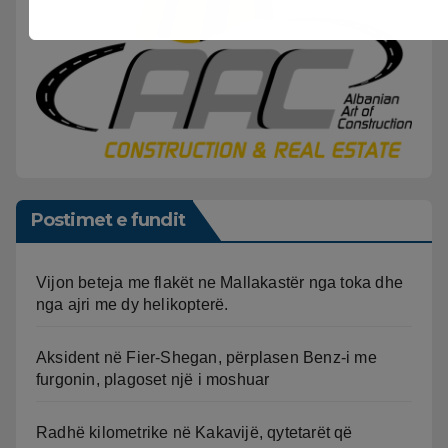
Postimet e fundit
Vijon beteja me flakët ne Mallakastër nga toka dhe
nga ajri me dy helikopterë.
Aksident në Fier-Shegan, përplasen Benz-i me
furgonin, plagoset një i moshuar
Radhë kilometrike në Kakavijë, qytetarët që