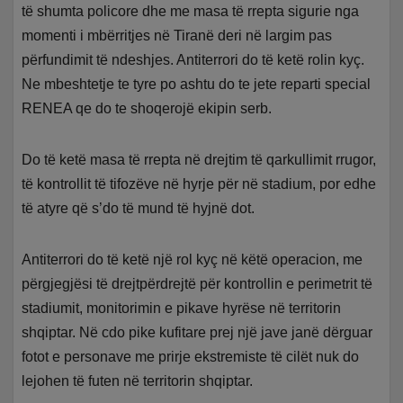
të shumta policore dhe me masa të rrepta sigurie nga
momenti i mbërritjes në Tiranë deri në largim pas
përfundimit të ndeshjes. Antiterrori do të ketë rolin kyç.
Ne mbeshtetje te tyre po ashtu do te jete reparti special
RENEA qe do te shoqerojë ekipin serb.
Do të ketë masa të rrepta në drejtim të qarkullimit rrugor,
të kontrollit të tifozëve në hyrje për në stadium, por edhe
të atyre që s’do të mund të hyjnë dot.
Antiterrori do të ketë një rol kyç në këtë operacion, me
përgjegjësi të drejtpërdrejtë për kontrollin e perimetrit të
stadiumit, monitorimin e pikave hyrëse në territorin
shqiptar. Në cdo pike kufitare prej një jave janë dërguar
fotot e personave me prirje ekstremiste të cilët nuk do
lejohen të futen në territorin shqiptar.