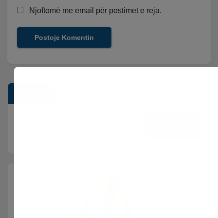
Njoftomë me email për postimet e reja.
Kërko
Kërko