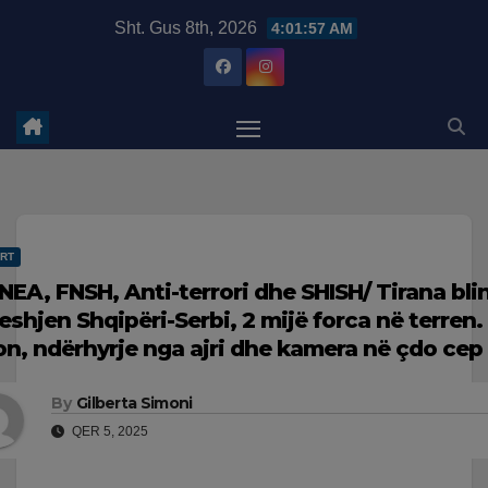
Skip
modal-check
Sht. Gus 8th, 2026
4:01:58 AM
to
content
RT
NEA, FNSH, Anti-terrori dhe SHISH/ Tirana bl
eshjen Shqipëri-Serbi, 2 mijë forca në terren. 
on, ndërhyrje nga ajri dhe kamera në çdo cep
By
Gilberta Simoni
QER 5, 2025