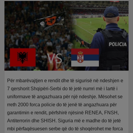
Për mbarëvajtjen e rendit dhe të sigurisë në ndeshjen e
7 qershorit Shqipëri-Serbi do të jetë numri më i lartë i
uniformave të angazhuara për një ndeshje. Mësohet se
rreth 2000 forca policie do të jenë të angazhuara për
garantimin e rendit, përfshirë njësinë RENEA, FNSH,
Antiterrorin dhe SHISH. Siguria më e madhe do të jetë
mbi përfaqësuesen serbe që do të shoqërohet me forca