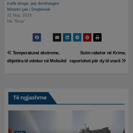
trafik droge, jep dorëheqjen
Ministri çek i Drejtësisë
31 Maj, 2025
Në “Bota”
Lëvizje
Temperaturat ekstreme,
Sulm raketor në Krime,
dhjetëra të vdekur në Meksikë
raportohet për dy të vrarë
te
postimet
Të ngjashme