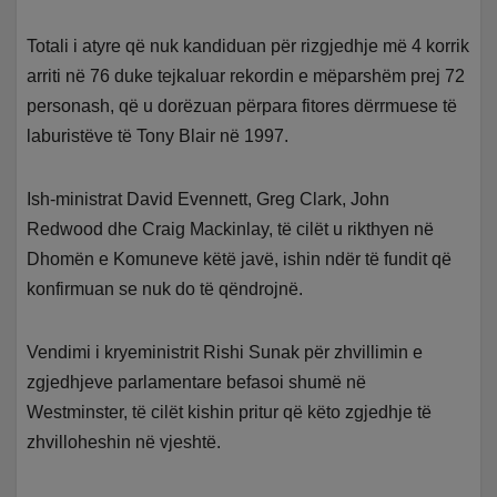
Totali i atyre që nuk kandiduan për rizgjedhje më 4 korrik
arriti në 76 duke tejkaluar rekordin e mëparshëm prej 72
personash, që u dorëzuan përpara fitores dërrmuese të
laburistëve të Tony Blair në 1997.
Ish-ministrat David Evennett, Greg Clark, John
Redwood dhe Craig Mackinlay, të cilët u rikthyen në
Dhomën e Komuneve këtë javë, ishin ndër të fundit që
konfirmuan se nuk do të qëndrojnë.
Vendimi i kryeministrit Rishi Sunak për zhvillimin e
zgjedhjeve parlamentare befasoi shumë në
Westminster, të cilët kishin pritur që këto zgjedhje të
zhvilloheshin në vjeshtë.