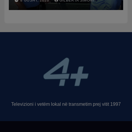
8 GUSHT, 2026
GILBERTA SIMONI
trafikut së shpejti në
funksion
Televizioni i vetëm lokal në transmetim prej vitit 1997