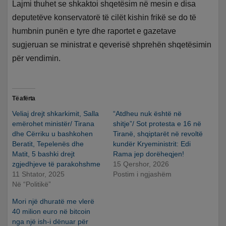
Lajmi thuhet se shkaktoi shqetësim në mesin e disa
deputetëve konservatorë të cilët kishin frikë se do të
humbnin punën e tyre dhe raportet e gazetave
sugjeruan se ministrat e qeverisë shprehën shqetësimin
për vendimin.
Të afërta
Veliaj drejt shkarkimit, Salla
“Atdheu nuk është në
emërohet ministër/ Tirana
shitje”/ Sot protesta e 16 në
dhe Cërriku u bashkohen
Tiranë, shqiptarët në revoltë
Beratit, Tepelenës dhe
kundër Kryeministrit: Edi
Matit, 5 bashki drejt
Rama jep dorëheqjen!
zgjedhjeve të parakohshme
15 Qershor, 2026
11 Shtator, 2025
Postim i ngjashëm
Në “Politikë”
Mori një dhuratë me vlerë
40 milion euro në bitcoin
nga një ish-i dënuar për