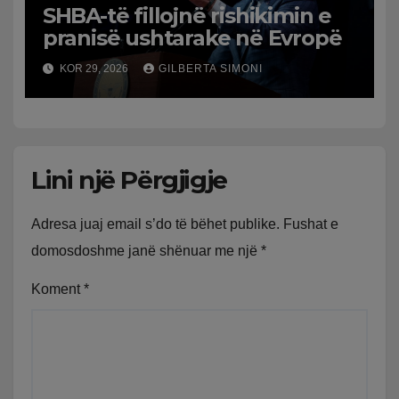
SHBA-të fillojnë rishikimin e
pranisë ushtarake në Evropë
KOR 29, 2026
GILBERTA SIMONI
Lini një Përgjigje
Adresa juaj email s’do të bëhet publike.
Fushat e
domosdoshme janë shënuar me një
*
Koment
*