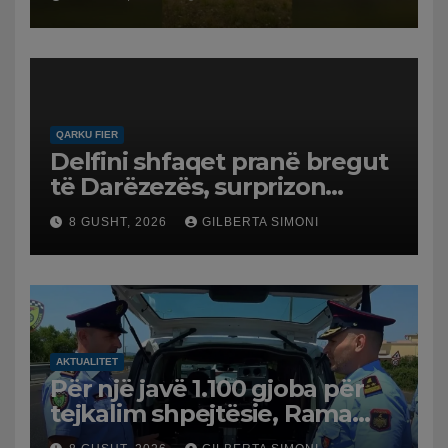
në Koilac
QARKU FIER
Delfini shfaqet pranë bregut
të Darëzezës, surprizon
pushuesit dhe banorët
8 GUSHT, 2026
GILBERTA SIMONI
AKTUALITET
Për një javë 1.100 gjoba për
tejkalim shpejtësie, Rama
publikon videon: Kamerat e