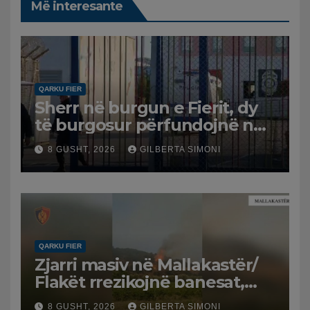
Më interesante
QARKU FIER
Sherr në burgun e Fierit, dy
të burgosur përfundojnë në
spital
8 GUSHT, 2026
GILBERTA SIMONI
QARKU FIER
Zjarri masiv në Mallakastër/
Flakët rrezikojnë banesat,
Policia evakuon disa familje
8 GUSHT, 2026
GILBERTA SIMONI