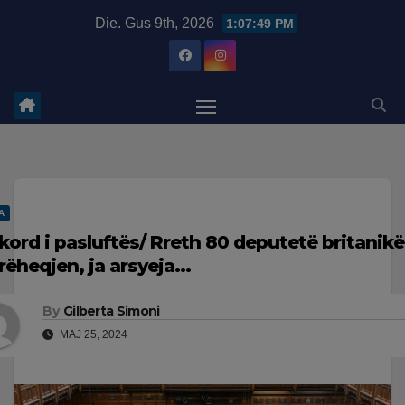
Skip
modal-check
Die. Gus 9th, 2026
1:07:50 PM
to
content
A
kord i pasluftës/ Rreth 80 deputetë britanikë
rëheqjen, ja arsyeja…
By
Gilberta Simoni
MAJ 25, 2024