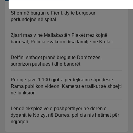
Sherr në burgun e Fierit, dy të burgosur
përfundojnë në spital
Zjarri masiv në Mallakastër/ Flakët rrezikojnë
banesat, Policia evakuon disa familje në Koilac
Delfini shfaqet pranë bregut të Darëzezës,
surprizon pushuesit dhe banorët
Për një javë 1.100 gjoba për tejkalim shpejtësie,
Rama publikon videon: Kamerat e trafikut së shpejti
në funksion
Lëndë eksplozive e pashpërthyer në derën e
dyqanit të Noizyt në Durrës, policia nis hetimet për
ngjarjen