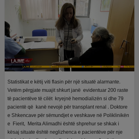
Statistikat e këtij viti flasin për një situatë alarmante.
Vetëm përgjate muajit shkurt janë evidentuar 200 raste
të pacientëve të cilët kryejnë hemodializën si dhe 79
pacientë që kanë nevojë për transplant renal . Doktore
e Shkencave për sëmundjet e veshkave në Poliklinikën
e Fierit, Merita Alimadhi është shprehur se shkak i
kësaj situate është neglizhenca e pacientëve për nje