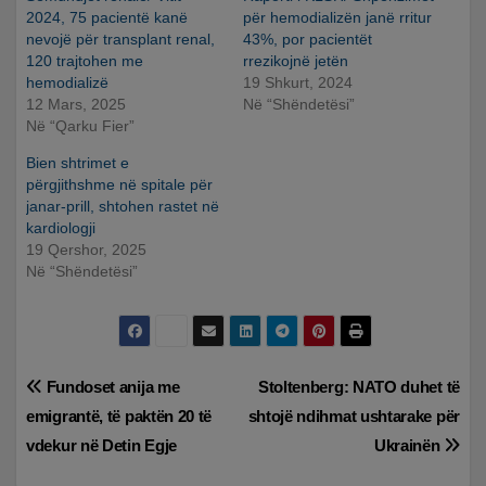
2024, 75 pacientë kanë
për hemodializën janë rritur
nevojë për transplant renal,
43%, por pacientët
120 trajtohen me
rrezikojnë jetën
hemodializë
19 Shkurt, 2024
12 Mars, 2025
Në “Shëndetësi”
Në “Qarku Fier”
Bien shtrimet e
përgjithshme në spitale për
janar-prill, shtohen rastet në
kardiologji
19 Qershor, 2025
Në “Shëndetësi”
Lëvizje
Fundoset anija me
Stoltenberg: NATO duhet të
emigrantë, të paktën 20 të
shtojë ndihmat ushtarake për
te
vdekur në Detin Egje
Ukrainën
postimet