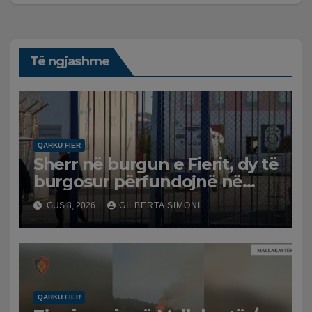
Të ngjashme
QARKU FIER
Sherr në burgun e Fierit, dy të
burgosur përfundojnë në
spital
GUS 8, 2026
GILBERTA SIMONI
QARKU FIER