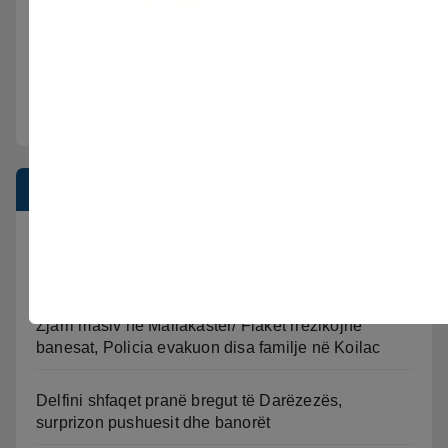
Postimet e fundit
Sherr në burgun e Fierit, dy të burgosur
përfundojnë në spital
Zjarri masiv në Mallakastër/ Flakët rrezikojnë
banesat, Policia evakuon disa familje në Koilac
Delfini shfaqet pranë bregut të Darëzezës,
surprizon pushuesit dhe banorët