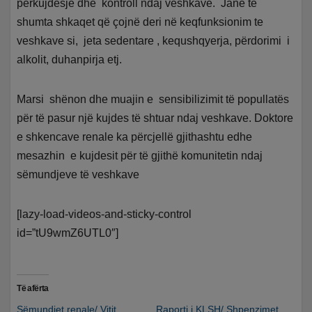
përkujdesje dhe kontroll ndaj veshkave. Janë të
shumta shkaqet që çojnë deri në keqfunksionim te
veshkave si, jeta sedentare , kequshqyerja, përdorimi i
alkolit, duhanpirja etj.
Marsi shënon dhe muajin e sensibilizimit të popullatës
për të pasur një kujdes të shtuar ndaj veshkave. Doktore
e shkencave renale ka përcjellë gjithashtu edhe
mesazhin e kujdesit për të gjithë komunitetin ndaj
sëmundjeve të veshkave
[lazy-load-videos-and-sticky-control
id=”tU9wmZ6UTL0″]
Të afërta
Sëmundjet renale/ Vitit
Raporti i KLSH/ Shpenzimet