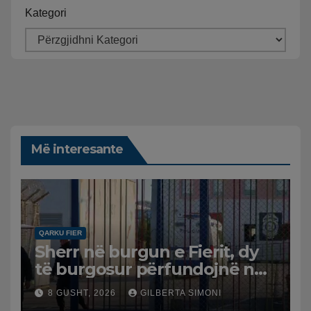
Kategori
Më interesante
QARKU FIER
Sherr në burgun e Fierit, dy
të burgosur përfundojnë në
spital
8 GUSHT, 2026
GILBERTA SIMONI