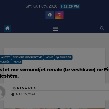
Skip
modal-check
Sht. Gus 8th, 2026
9:12:29 PM
to
content
UALITET
EDICIONE INFORMATIVE
LAJME
QARKU FIER
NDETËSI
VENDI
stet me sëmundjet renale (të veshkave) në Fie
jeshëm.
By
RTV 4 Plus
MAR 15, 2024