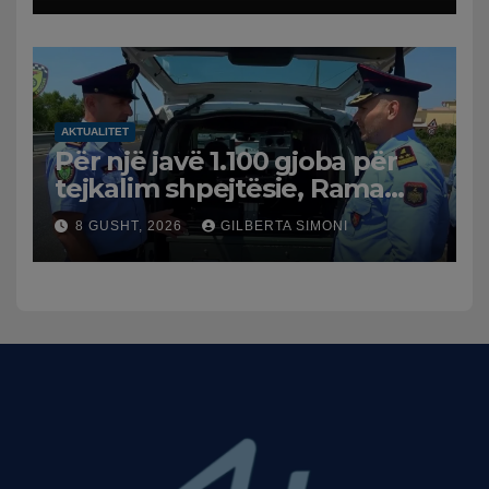
AKTUALITET
Për një javë 1.100 gjoba për
tejkalim shpejtësie, Rama
publikon videon: Kamerat e
8 GUSHT, 2026
GILBERTA SIMONI
trafikut së shpejti në
funksion