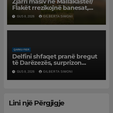
Zjarri masiv në Mallakastër/
Flakët rrezikojnë banesat,
Policia evakuon disa familje
GUS 8, 2026
GILBERTA SIMONI
në Koilac
QARKU FIER
Delfini shfaqet pranë bregut
të Darëzezës, surprizon
pushuesit dhe banorët
GUS 8, 2026
GILBERTA SIMONI
Lini një Përgjigje