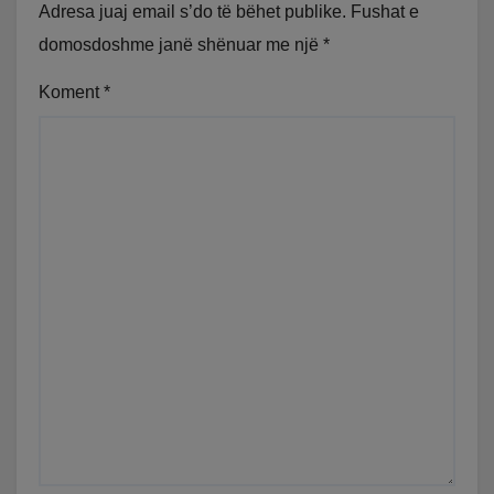
Adresa juaj email s’do të bëhet publike.
Fushat e
domosdoshme janë shënuar me një
*
Koment
*