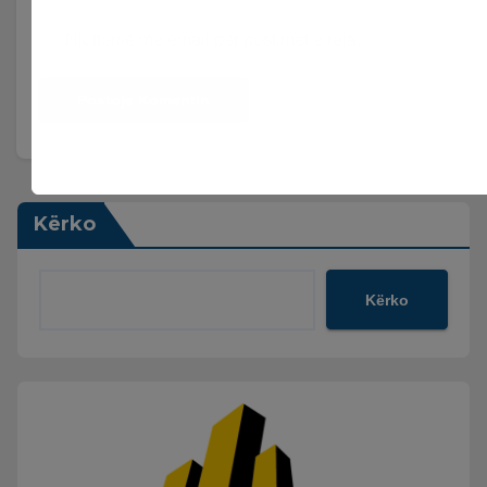
Njoftomë me email për postimet e reja.
Kërko
Kërko