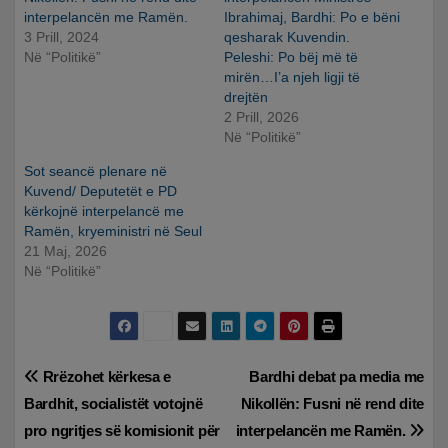
interpelancën me Ramën.
Ibrahimaj, Bardhi: Po e bëni
3 Prill, 2024
qesharak Kuvendin.
Në “Politikë”
Peleshi: Po bëj më të
mirën…I’a njeh ligji të
drejtën
2 Prill, 2026
Në “Politikë”
Sot seancë plenare në
Kuvend/ Deputetët e PD
kërkojnë interpelancë me
Ramën, kryeministri në Seul
21 Maj, 2026
Në “Politikë”
Lëvizje
Rrëzohet kërkesa e
Bardhi debat pa media me
Bardhit, socialistët votojnë
Nikollën: Fusni në rend dite
te
pro ngritjes së komisionit për
interpelancën me Ramën.