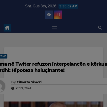
Skip
modal-check
Sht. Gus 8th, 2026
3:35:03 AM
to
content
ITIKË
ma në Twiter refuzon interpelancën e kërkua
rdhi: Hipoteza haluçinante!
By
Gilberta Simoni
PRI 3, 2024