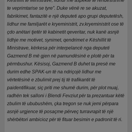
Këshillit të Ministrave, lidhur me aspekte te rendesishme
te veprimtarise se tyre”. Duke vënë re se akuzat,
fabrikimet, fantazitë e një deputeti apo grupi deputetësh,
lidhur me familjarët e kryeministrit, zv.kryeministrit ose të
çdo anëtari tjetër të kabinetit qeveritar, nuk kanë asnjë
lidhje me motivet, synimet, qendrimet e Këshillit të
Ministrave, kërkesa për interpelancë nga deputeti
Gazmend B më gjen në pamundësinë e plotë për ta
përmbushur. Kësisoj, Gazmend B duhet ta presë me
durim edhe SPAK-un të na ndriçojë lidhur me
vërtetësinë e zbulimit prej tij të trafikantit të
paidentifikuar, siç priti me shumë durim, për plot muaj,
radhën tek salloni i Blendi Fevziut për ta prezantuar këtë
zbulim të ububushëm, çka tregon se nuk jemi përpara
asnjë urgjence të posaçme përveç turravrapit të një
shërbëtori ambicioz për të fituar besimin e padronit të ri.