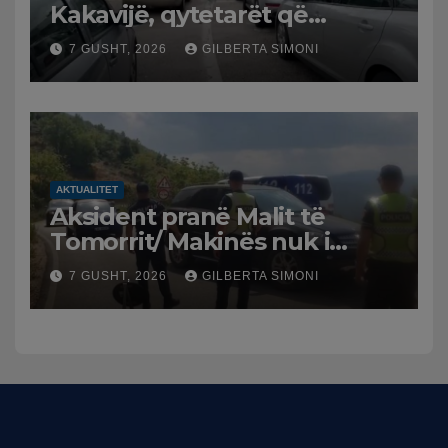
Kakavijë, qytetarët që
kthehen në Shqipëri
7 GUSHT, 2026
GILBERTA SIMONI
bllokohen në temperatura të
larta, pala greke punon me
ritme të ngadalta
AKTUALITET
Aksident pranë Malit të
Tomorrit/ Makinës nuk i
punuan frenat dhe doli nga
7 GUSHT, 2026
GILBERTA SIMONI
rruga, plagosen 7 persona,
dy në gjendje të rëndë te
Trauma