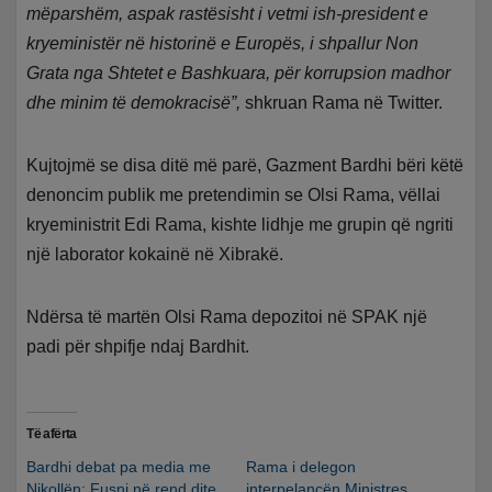
mëparshëm, aspak rastësisht i vetmi ish-president e
kryeministër në historinë e Europës, i shpallur Non
Grata nga Shtetet e Bashkuara, për korrupsion madhor
dhe minim të demokracisë”,
shkruan Rama në Twitter.
Kujtojmë se disa ditë më parë, Gazment Bardhi bëri këtë
denoncim publik me pretendimin se Olsi Rama, vëllai
kryeministrit Edi Rama, kishte lidhje me grupin që ngriti
një laborator kokainë në Xibrakë.
Ndërsa të martën Olsi Rama depozitoi në SPAK një
padi për shpifje ndaj Bardhit.
Të afërta
Bardhi debat pa media me
Rama i delegon
Nikollën: Fusni në rend dite
interpelancën Ministres