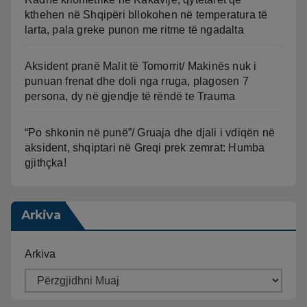
kthehen në Shqipëri bllokohen në temperatura të
larta, pala greke punon me ritme të ngadalta
Aksident pranë Malit të Tomorrit/ Makinës nuk i
punuan frenat dhe doli nga rruga, plagosen 7
persona, dy në gjendje të rëndë te Trauma
“Po shkonin në punë”/ Gruaja dhe djali i vdiqën në
aksident, shqiptari në Greqi prek zemrat: Humba
gjithçka!
Arkiva
Arkiva