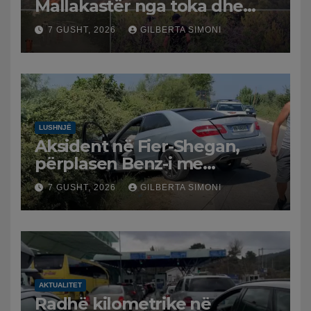
Mallakastër nga toka dhe
nga ajri me dy helikopterë.
7 GUSHT, 2026
GILBERTA SIMONI
LUSHNJË
Aksident në Fier-Shegan,
përplasen Benz-i me
furgonin, plagoset një i
7 GUSHT, 2026
GILBERTA SIMONI
moshuar
AKTUALITET
Radhë kilometrike në