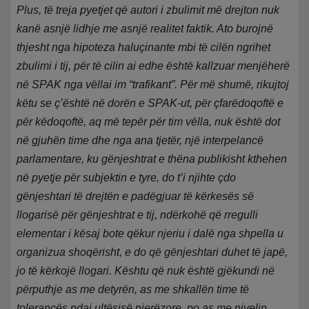
Plus, të treja pyetjet që autori i zbulimit më drejton nuk
kanë asnjë lidhje me asnjë realitet faktik. Ato burojnë
thjesht nga hipoteza haluçinante mbi të cilën ngrihet
zbulimi i tij, për të cilin ai edhe është kallzuar menjëherë
në SPAK nga vëllai im “trafikant”. Për më shumë, rikujtoj
këtu se ç’është në dorën e SPAK-ut, për çfarëdoqoftë e
për këdoqoftë, aq më tepër për tim vëlla, nuk është dot
në gjuhën time dhe nga ana tjetër, një interpelancë
parlamentare, ku gënjeshtrat e thëna publikisht kthehen
në pyetje për subjektin e tyre, do t’i njihte çdo
gënjeshtari të drejtën e padëgjuar të kërkesës së
llogarisë për gënjeshtrat e tij, ndërkohë që rregulli
elementar i kësaj bote qëkur njeriu i dalë nga shpella u
organizua shoqërisht, e do që gënjeshtari duhet të japë,
jo të kërkojë llogari. Kështu që nuk është gjëkundi në
përputhje as me detyrën, as me shkallën time të
tolerancës ndaj ultësisë njerëzore, po as me nivelin