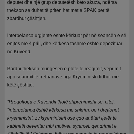
deputet dhe një grup deputetësh këto akuza, ndërsa
thekson se duhet të priten hetimet e SPAK për të
zbardhur çështjen.
Interpelanca urgjente është kërkuar për në seancën e së
enjtes më 4 prill, dhe kërkesa tashmë është depozituar
në Kuvend.
Bardhi thekson mungesën e plotë të reagimit, veprimit
apo sqarimit të rrethanave nga Kryeministri lidhur me
këtë çështje.
“Rregullorja e Kuvendit thotë shprehimisht se, citoj,
“interpelanca është kërkesa me shkrim, që i drejtohet
kryeministrit, zv.kryeministrit ose çdo anëtari tjetër të
kabinetit qeveritar mbi motivet, synimet, qendrimet e