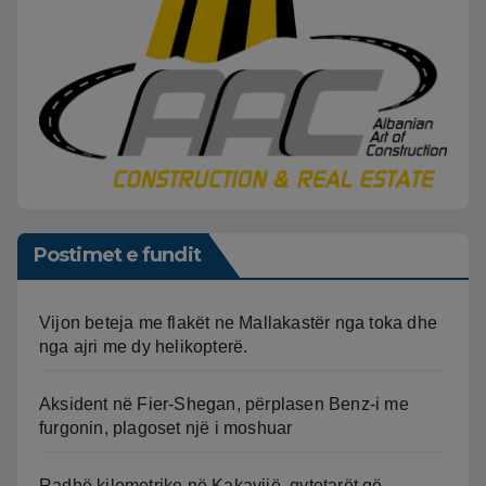
Postimet e fundit
Vijon beteja me flakët ne Mallakastër nga toka dhe
nga ajri me dy helikopterë.
Aksident në Fier-Shegan, përplasen Benz-i me
furgonin, plagoset një i moshuar
Radhë kilometrike në Kakavijë, qytetarët që