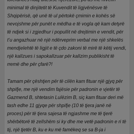
minimal të dinjitetit të Kuvendit të ligjvënësve të
Shqipërisë, që unë të ul përtokë çmimin e kohës së
nevojshme për punët e mëdha e të vogla që kam detyrë
të ndjek si i zgjedhur i popullit në drejtimin e vendit, për
t’u angazhuar në një ndërveprim verbal me një shkelës
mendjelehtë të ligjit e të çdo zakoni të mirë të këtij vendi,
një kallzues i sapokallzuar për kallzim publikisht të
rremë dhe për çfarë?!
Tamam për çështjen për të cilën kam fituar një gjyq për
shpifje, me një vendim fajësie për padronin e vjetër të
Gazmend B, shtetasin Lulëzim B, siç kam fituar deri më
tash edhe 11 gjyqe për shpifje (10 të tjera janë në
proces) për të tjera sajesa të ngjashme me të tjerë
shërbëtorë të zellshëm si ky dhe me vetë padronin e ri të
tij, një tjetër B, ku e ku më famëkeq se sa B-ja i