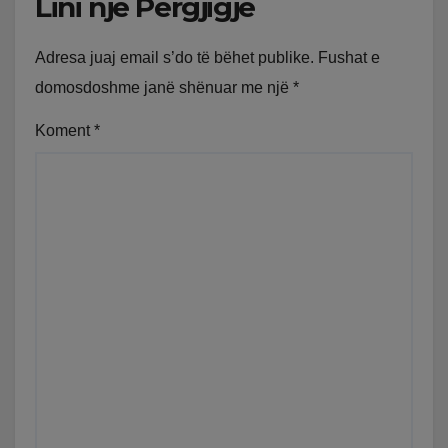
Lini një Përgjigje
Adresa juaj email s’do të bëhet publike.
Fushat e
domosdoshme janë shënuar me një
*
Koment
*