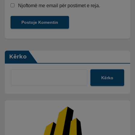
Njoftomë me email për postimet e reja.
Kërko
Kërko