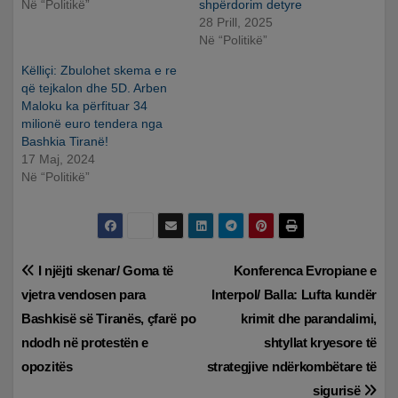
Në “Politikë”
shpërdorim detyre
28 Prill, 2025
Në “Politikë”
Këlliçi: Zbulohet skema e re
që tejkalon dhe 5D. Arben
Maloku ka përfituar 34
milionë euro tendera nga
Bashkia Tiranë!
17 Maj, 2024
Në “Politikë”
Lëvizje
I njëjti skenar/ Goma të
Konferenca Evropiane e
vjetra vendosen para
Interpol/ Balla: Lufta kundër
te
Bashkisë së Tiranës, çfarë po
krimit dhe parandalimi,
postimet
ndodh në protestën e
shtyllat kryesore të
opozitës
strategjive ndërkombëtare të
sigurisë