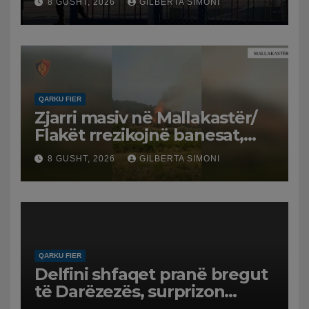
8 GUSHT, 2026
GILBERTA SIMONI
QARKU FIER
Zjarri masiv në Mallakastër/
Flakët rrezikojnë banesat,
Policia evakuon disa familje
8 GUSHT, 2026
GILBERTA SIMONI
në Koilac
QARKU FIER
Delfini shfaqet pranë bregut
të Darëzezës, surprizon
pushuesit dhe banorët