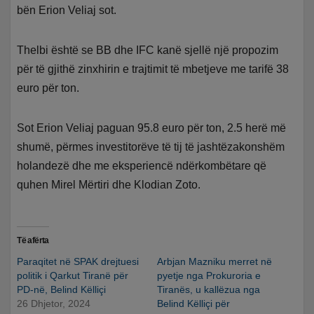
bën Erion Veliaj sot.
Thelbi është se BB dhe IFC kanë sjellë një propozim
për të gjithë zinxhirin e trajtimit të mbetjeve me tarifë 38
euro për ton.
Sot Erion Veliaj paguan 95.8 euro për ton, 2.5 herë më
shumë, përmes investitorëve të tij të jashtëzakonshëm
holandezë dhe me eksperiencë ndërkombëtare që
quhen Mirel Mërtiri dhe Klodian Zoto.
Të afërta
Paraqitet në SPAK drejtuesi
Arbjan Mazniku merret në
politik i Qarkut Tiranë për
pyetje nga Prokuroria e
PD-në, Belind Këlliçi
Tiranës, u kallëzua nga
26 Dhjetor, 2024
Belind Këlliçi për