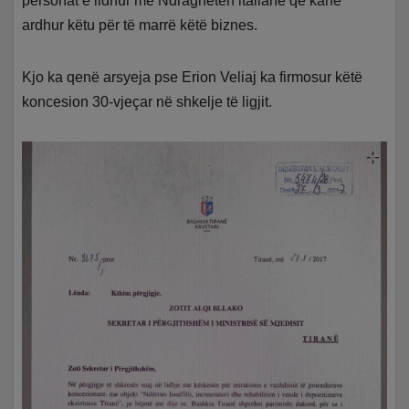
personat e lidhur me Ndraghetën italiane që kanë
ardhur këtu për të marrë këtë biznes.
Kjo ka qenë arsyeja pse Erion Veliaj ka firmosur këtë
koncesion 30-vjeçar në shkelje të ligjit.