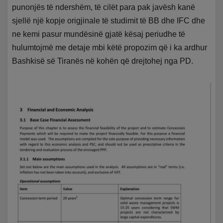
punonjës të ndershëm, të cilët para pak javësh kanë
sjellë një kopje origjinale të studimit të BB dhe IFC dhe
ne kemi pasur mundësinë gjatë kësaj periudhe të
hulumtojmë me detaje mbi këtë propozim që i ka ardhur
Bashkisë së Tiranës në kohën që drejtohej nga PD.