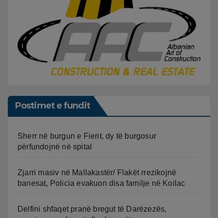
Postimet e fundit
Sherr në burgun e Fierit, dy të burgosur
përfundojnë në spital
Zjarri masiv në Mallakastër/ Flakët rrezikojnë
banesat, Policia evakuon disa familje në Koilac
Delfini shfaqet pranë bregut të Darëzezës,