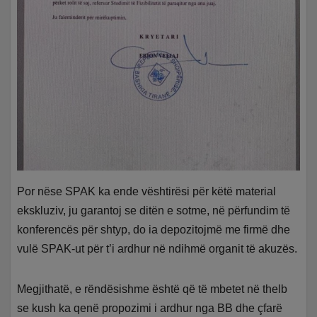
Por nëse SPAK ka ende vështirësi për këtë material
ekskluziv, ju garantoj se ditën e sotme, në përfundim të
konferencës për shtyp, do ia depozitojmë me firmë dhe
vulë SPAK-ut për t’i ardhur në ndihmë organit të akuzës.
Megjithatë, e rëndësishme është që të mbetet në thelb
se kush ka qenë propozimi i ardhur nga BB dhe çfarë