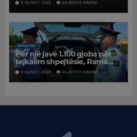
8 GUSHT, 2026
GILBERTA SIMONI
AKTUALITET
Për një javë 1.100 gjoba për
tejkalim shpejtësie, Rama
publikon videon: Kamerat e
8 GUSHT, 2026
GILBERTA SIMONI
trafikut së shpejti në
funksion