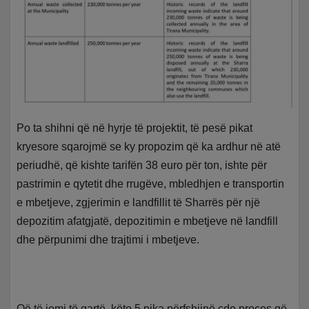
Po ta shihni që në hyrje të projektit, të pesë pikat
kryesore sqarojmë se ky propozim që ka ardhur në atë
periudhë, që kishte tarifën 38 euro për ton, ishte për
pastrimin e qytetit dhe rrugëve, mbledhjen e transportin
e mbetjeve, zgjerimin e landfillit të Sharrës për një
depozitim afatgjatë, depozitimin e mbetjeve në landfill
dhe përpunimi dhe trajtimi i mbetjeve.
Që të jemi të qartë, këto 5 pika përfshijnë çdo proces që