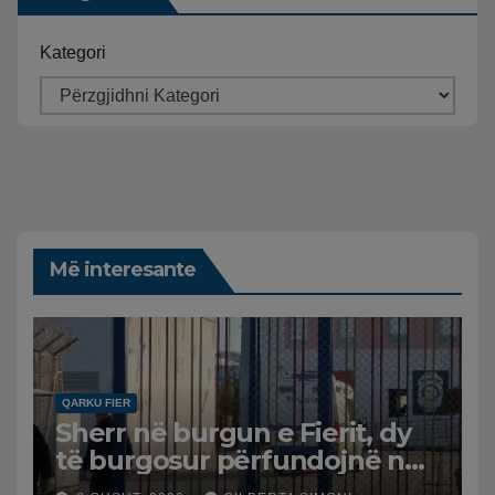
Kategori
Më interesante
QARKU FIER
Sherr në burgun e Fierit, dy
të burgosur përfundojnë në
spital