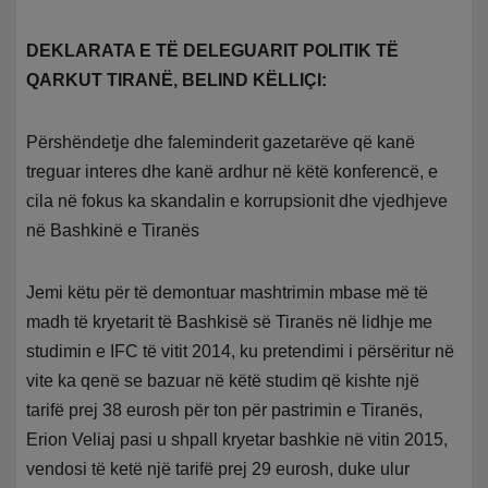
DEKLARATA E TË DELEGUARIT POLITIK TË
QARKUT TIRANË, BELIND KËLLIÇI:
Përshëndetje dhe faleminderit gazetarëve që kanë
treguar interes dhe kanë ardhur në këtë konferencë, e
cila në fokus ka skandalin e korrupsionit dhe vjedhjeve
në Bashkinë e Tiranës
Jemi këtu për të demontuar mashtrimin mbase më të
madh të kryetarit të Bashkisë së Tiranës në lidhje me
studimin e IFC të vitit 2014, ku pretendimi i përsëritur në
vite ka qenë se bazuar në këtë studim që kishte një
tarifë prej 38 eurosh për ton për pastrimin e Tiranës,
Erion Veliaj pasi u shpall kryetar bashkie në vitin 2015,
vendosi të ketë një tarifë prej 29 eurosh, duke ulur