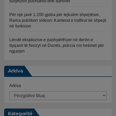
surprizon pushuesit dhe banorët
Për një javë 1.100 gjoba për tejkalim shpejtësie,
Rama publikon videon: Kamerat e trafikut së shpejti
në funksion
Lëndë eksplozive e pashpërthyer në derën e
dyqanit të Noizyt në Durrës, policia nis hetimet për
ngjarjen
Arkiva
Arkiva
Kategoritë