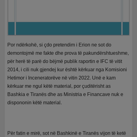
Por ndërkohë, si çdo pretendim i Erion ne sot do
demontojmë me fakte dhe prova të pakundërshtueshme,
për herë të parë do bëjmë publik raportin e IFC të vitit
2014, i cili nuk gjendej kur është kërkuar nga Komisioni
Hetimor i Inceneratorëve në vitin 2022. Unë e kam
kërkuar me ngul këtë material, por çuditërisht as
Bashkia e Tiranës dhe as Ministria e Financave nuk e
dispononin këtë material.
Për fatin e mirë, sot në Bashkinë e Tiranës vijon të ketë