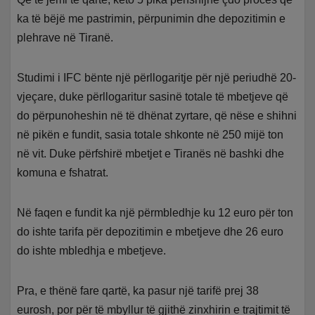
ka të bëjë me pastrimin, përpunimin dhe depozitimin e
plehrave në Tiranë.
Studimi i IFC bënte një përllogaritje për një periudhë 20-
vjeçare, duke përllogaritur sasinë totale të mbetjeve që
do përpunoheshin në të dhënat zyrtare, që nëse e shihni
në pikën e fundit, sasia totale shkonte në 250 mijë ton
në vit. Duke përfshirë mbetjet e Tiranës në bashki dhe
komuna e fshatrat.
Në faqen e fundit ka një përmbledhje ku 12 euro për ton
do ishte tarifa për depozitimin e mbetjeve dhe 26 euro
do ishte mbledhja e mbetjeve.
Pra, e thënë fare qartë, ka pasur një tarifë prej 38
eurosh, por për të mbyllur të gjithë zinxhirin e trajtimit të