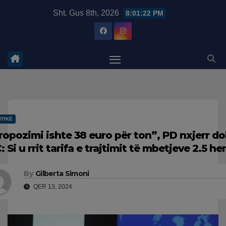
Skip
modal-check
Sht. Gus 8th, 2026
8:01:24 PM
to
content
ITIKË
ropozimi ishte 38 euro për ton”, PD nxjerr d
: Si u rrit tarifa e trajtimit të mbetjeve 2.5 he
By
Gilberta Simoni
QER 13, 2024