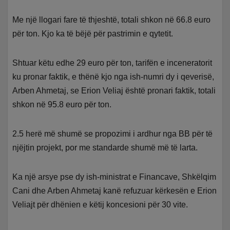
Me një llogari fare të thjeshtë, totali shkon në 66.8 euro
për ton. Kjo ka të bëjë për pastrimin e qytetit.
Shtuar këtu edhe 29 euro për ton, tarifën e inceneratorit
ku pronar faktik, e thënë kjo nga ish-numri dy i qeverisë,
Arben Ahmetaj, se Erion Veliaj është pronari faktik, totali
shkon në 95.8 euro për ton.
2.5 herë më shumë se propozimi i ardhur nga BB për të
njëjtin projekt, por me standarde shumë më të larta.
Ka një arsye pse dy ish-ministrat e Financave, Shkëlqim
Cani dhe Arben Ahmetaj kanë refuzuar kërkesën e Erion
Veliajt për dhënien e këtij koncesioni për 30 vite.