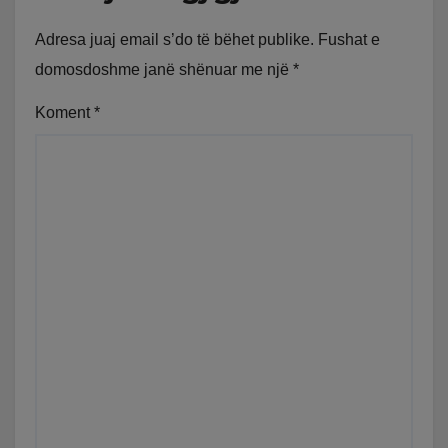
Adresa juaj email s’do të bëhet publike.
Fushat e
domosdoshme janë shënuar me një
*
Koment
*