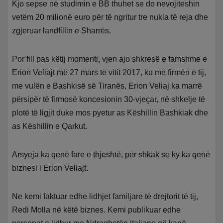
Kjo sepse në studimin e BB thuhet se do nevojiteshin
vetëm 20 milionë euro për të ngritur tre nukla të reja dhe
zgjeruar landfillin e Sharrës.
Por fill pas këtij momenti, vjen ajo shkresë e famshme e
Erion Veliajt më 27 mars të vitit 2017, ku me firmën e tij,
me vulën e Bashkisë së Tiranës, Erion Veliaj ka marrë
përsipër të firmosë koncesionin 30-vjeçar, në shkelje të
plotë të ligjit duke mos pyetur as Këshillin Bashkiak dhe
as Këshillin e Qarkut.
Arsyeja ka qenë fare e thjeshtë, për shkak se ky ka qenë
biznesi i Erion Veliajt.
Ne kemi faktuar edhe lidhjet familjare të drejtorit të tij,
Redi Molla në këtë biznes. Kemi publikuar edhe