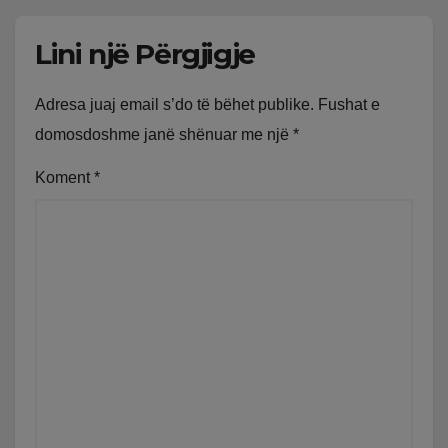
Lini një Përgjigje
Adresa juaj email s’do të bëhet publike.
Fushat e
domosdoshme janë shënuar me një
*
Koment
*