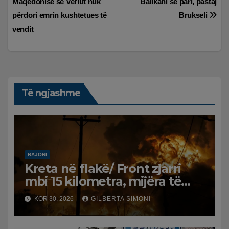
Maqedonisë së Veriut nuk
Ballkani së pari, pastaj
postimet
përdori emrin kushtetues të
Brukseli
vendit
Të ngjashme
RAJONI
Kreta në flakë/ Front zjarri
mbi 15 kilometra, mijëra të
evakuuar dhe tre zjarrfikës të
KOR 30, 2026
GILBERTA SIMONI
vdekur. Erërat favorizojnë
përhapjen