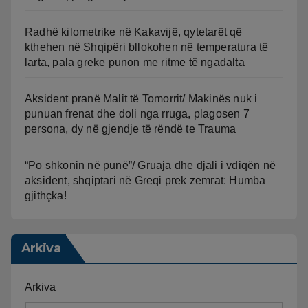
Radhë kilometrike në Kakavijë, qytetarët që
kthehen në Shqipëri bllokohen në temperatura të
larta, pala greke punon me ritme të ngadalta
Aksident pranë Malit të Tomorrit/ Makinës nuk i
punuan frenat dhe doli nga rruga, plagosen 7
persona, dy në gjendje të rëndë te Trauma
“Po shkonin në punë”/ Gruaja dhe djali i vdiqën në
aksident, shqiptari në Greqi prek zemrat: Humba
gjithçka!
Arkiva
Arkiva