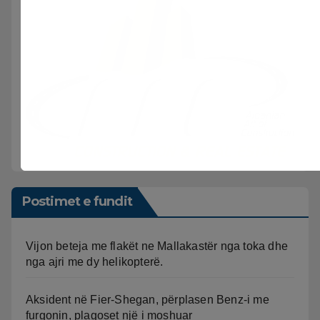
Postimet e fundit
Vijon beteja me flakët ne Mallakastër nga toka dhe
nga ajri me dy helikopterë.
Aksident në Fier-Shegan, përplasen Benz-i me
furgonin, plagoset një i moshuar