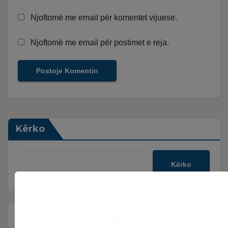
Njoftomë me email për komentet vijuese.
Njoftomë me email për postimet e reja.
Kërko
Kërko