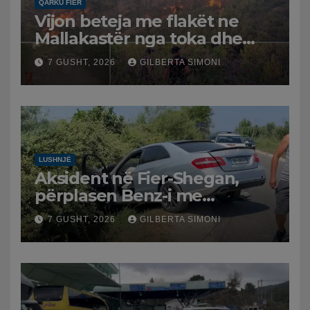
QARKU FIER
Vijon beteja me flakët ne
Mallakastër nga toka dhe
nga ajri me dy helikopterë.
7 GUSHT, 2026
GILBERTA SIMONI
LUSHNJË
Aksident në Fier-Shegan,
përplasen Benz-i me
furgonin, plagoset një i
7 GUSHT, 2026
GILBERTA SIMONI
moshuar