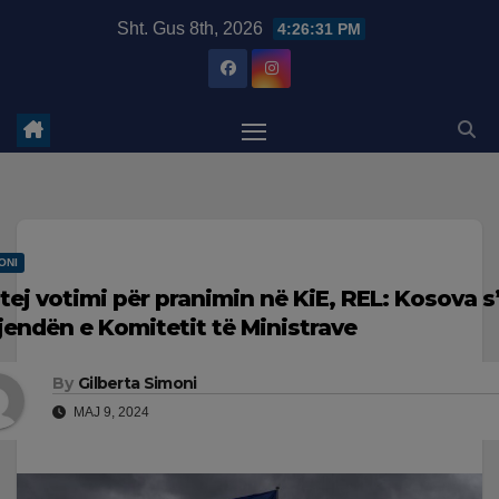
Skip
modal-check
Sht. Gus 8th, 2026
4:26:32 PM
to
content
ONI
itej votimi për pranimin në KiE, REL: Kosova 
jendën e Komitetit të Ministrave
By
Gilberta Simoni
MAJ 9, 2024