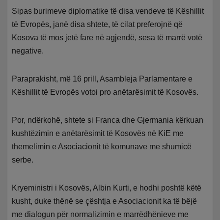
Sipas burimeve diplomatike të disa vendeve të Këshillit
të Evropës, janë disa shtete, të cilat preferojnë që
Kosova të mos jetë fare në agjendë, sesa të marrë votë
negative.
Paraprakisht, më 16 prill, Asambleja Parlamentare e
Këshillit të Evropës votoi pro anëtarësimit të Kosovës.
Por, ndërkohë, shtete si Franca dhe Gjermania kërkuan
kushtëzimin e anëtarësimit të Kosovës në KiE me
themelimin e Asociacionit të komunave me shumicë
serbe.
Kryeministri i Kosovës, Albin Kurti, e hodhi poshtë këtë
kusht, duke thënë se çështja e Asociacionit ka të bëjë
me dialogun për normalizimin e marrëdhënieve me