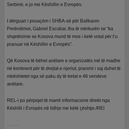
Serbinë, e jo me Këshillin e Evropës.
I dërguari i posaçëm i SHBA-së për Ballkanin
Perëndimor, Gabriel Escobar, tha të mërkurën se “ka
shqetësime se Kosova mund të mos i ketë votat për t’u
pranuar në Këshillin e Evropës”.
Që Kosova të bëhet anëtare e organizatës më të madhe
në kontinent për të drejtat e njeriut, pranimi i saj duhet të
mbështetet nga së paku dy të tretat e 46 vendeve
anëtare.
REL-i po përpiqet të marrë informacione direkt nga
Këshilli i Evropës në lidhje me këtë çështje./REl