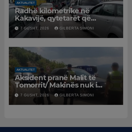
AKTUALITET
Radhë kilometrike në
Kakavijë, qytetarët që
kthehen në Shqipëri
7 GUSHT, 2026
GILBERTA SIMONI
bllokohen në temperatura të
larta, pala greke punon me
ritme të ngadalta
AKTUALITET
Aksident pranë Malit të
Tomorrit/ Makinës nuk i
punuan frenat dhe doli nga
7 GUSHT, 2026
GILBERTA SIMONI
rruga, plagosen 7 persona,
dy në gjendje të rëndë te
Trauma