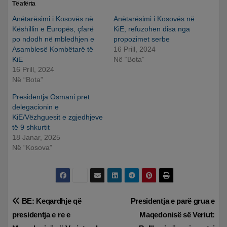
Të afërta
Anëtarësimi i Kosovës në
Anëtarësimi i Kosovës në
Këshillin e Europës, çfarë
KiE, refuzohen disa nga
po ndodh në mbledhjen e
propozimet serbe
Asamblesë Kombëtarë të
16 Prill, 2024
KiE
Në “Bota”
16 Prill, 2024
Në “Bota”
Presidentja Osmani pret
delegacionin e
KiE/Vëzhguesit e zgjedhjeve
të 9 shkurtit
18 Janar, 2025
Në “Kosova”
Lëvizje
BE: Keqardhje që
Presidentja e parë grua e
presidentja e re e
Maqedonisë së Veriut:
te