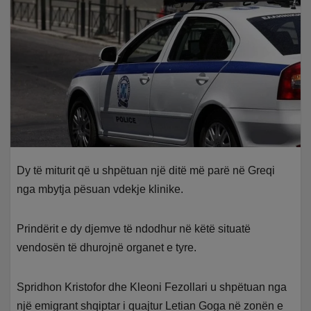
Dy të miturit që u shpëtuan një ditë më parë në Greqi
nga mbytja pësuan vdekje klinike.
Prindërit e dy djemve të ndodhur në këtë situatë
vendosën të dhurojnë organet e tyre.
Spridhon Kristofor dhe Kleoni Fezollari u shpëtuan nga
një emigrant shqiptar i quajtur Letian Goga në zonën e