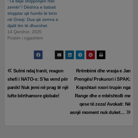
“Të bëjë shqiponjën mbi
zemër”/ Dëshira e babait
shqiptar që humbi të birin
në Greqi: Dua që zemra e
djalit tim të dhurohet
14 Qershor, 2025
Postim i ngjashëm
Lëvizje
Sulmi ndaj Iranit, reagon
Rrëmbimi dhe vrasja e Jan
shefi i NATO-s: S’ka vend për
Prengës/ Prokurori i SPAK:
te
panik! Nuk jemi në prag të një
Kopshtari nxori trupin nga
postimet
lufte bërthamore globale!
Range dhe e mbështolli me
qese të zeza! Avokati: Në
asnjë moment nuk duket…