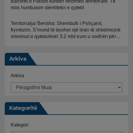
Banorët e Patosit kundër reformës territoriale: Të
mos humbasim identitetin e qytetit
Territorialja/ Berisha: Shembulli i Poliçanit,
frymëzim. S’mund të lejohet një tiran të shkelmojnë
interesat e qytetarëve! 3.2 mld euro u vodhën për…
Arkiva
Arkiva
Kategoritë
Kategori