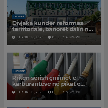
DIVJAKË
Divjaka kundër reformës
territoriale, banorët dalin në
protestë.
31 KORRIK, 2026
GILBERTA SIMONI
LUSHNJË
Rriten sërish çmimet e
karburanteve në pikat e
karburanteve në Lushnjë.
31 KORRIK, 2026
GILBERTA SIMONI
Tensionet në Lindjen e
Mesme shtrenjtojnë naftën
dhe benzinën në vend