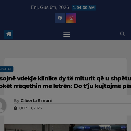
Skip
modal-check
Enj. Gus 6th, 2026
1:04:31 AM
to
content
UALITET
sojnë vdekje klinike dy të miturit që u shpët
okët rrëqethin me letrën: Do t’ju kujtojmë p
By
Gilberta Simoni
QER 13, 2025