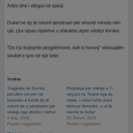
Artës dhe i dërgoi në spital.
Duket se dy të miturit qëndruan për shumë minuta nën
ujë, çka sipas mjekëve u shkaktoi atyre vdekje klinike.
“Do t’ju kujtojmë përgjithmonë, ikët si heronj” shkruajtën
shokët e tyre në një letër.
Të afërta
Tragjedia në Durrës,
Përplasja për vdekje e 7-
përcillen sot për në
vjeçarit në Tiranë nga dy
banesën e fundit dy të
mjete, i mituri ishte duke
miturit që u përplasën për
kërkuar lëmoshë, u ul të
vdekje nga shoferi i dehur
merrte të hollat
4 Maj, 2026
25 Shkurt, 2026
Postim i ngjashëm
Postim i ngjashëm