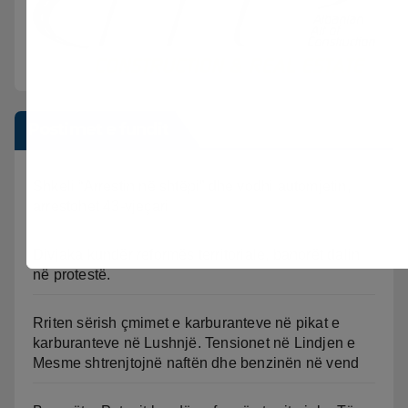
Postimet e fundit
Shkeli “Arrestin në shtëpi” dhe vodhi automjetin,
arrestohet 43-vjeçari
Divjaka kundër reformës territoriale, banorët dalin
në protestë.
Rriten sërish çmimet e karburanteve në pikat e
karburanteve në Lushnjë. Tensionet në Lindjen e
Mesme shtrenjtojnë naftën dhe benzinën në vend