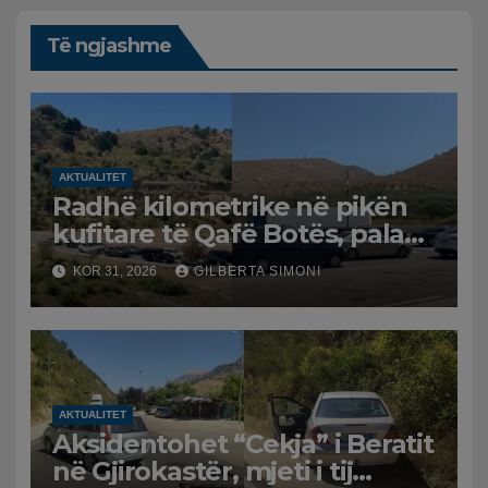
Të ngjashme
AKTUALITET
Radhë kilometrike në pikën
kufitare të Qafë Botës, pala
greke raporton defekt në
KOR 31, 2026
GILBERTA SIMONI
sistem, qytetarët mbeten të
bllokuar
AKTUALITET
Aksidentohet “Cekja” i Beratit
në Gjirokastër, mjeti i tij