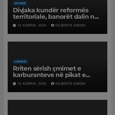
DIVJAKË
Divjaka kundër reformës
territoriale, banorët dalin në
protestë.
31 KORRIK, 2026
GILBERTA SIMONI
LUSHNJË
Rriten sërish çmimet e
karburanteve në pikat e
karburanteve në Lushnjë.
31 KORRIK, 2026
GILBERTA SIMONI
Tensionet në Lindjen e
Mesme shtrenjtojnë naftën
dhe benzinën në vend