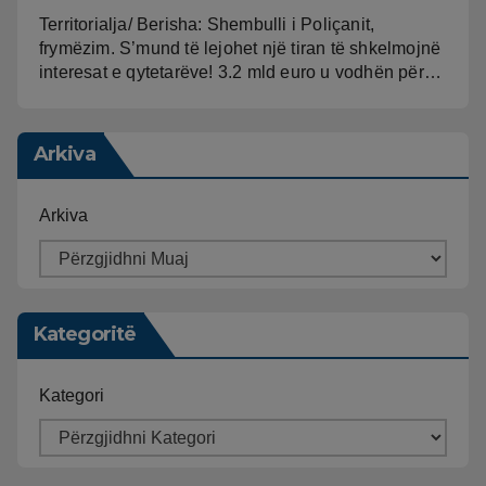
Territorialja/ Berisha: Shembulli i Poliçanit,
frymëzim. S’mund të lejohet një tiran të shkelmojnë
interesat e qytetarëve! 3.2 mld euro u vodhën për…
Arkiva
Arkiva
Kategoritë
Kategori