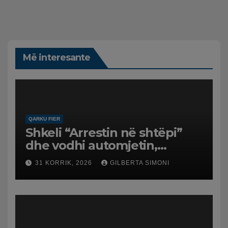
Më interesante
QARKU FIER
Shkeli “Arrestin në shtëpi”
dhe vodhi automjetin,
arrestohet 43-vjeçari
31 KORRIK, 2026
GILBERTA SIMONI