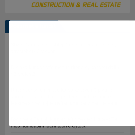
Postimet e fundit
Shkeli “Arrestin në shtëpi” dhe vodhi automjetin,
arrestohet 43-vjeçari
Divjaka kundër reformës territoriale, banorët dalin
në protestë.
Rriten sërish çmimet e karburanteve në pikat e
karburanteve në Lushnjë. Tensionet në Lindjen e
Mesme shtrenjtojnë naftën dhe benzinën në vend
Banorët e Patosit kundër reformës territoriale: Të
mos humbasim identitetin e qytetit