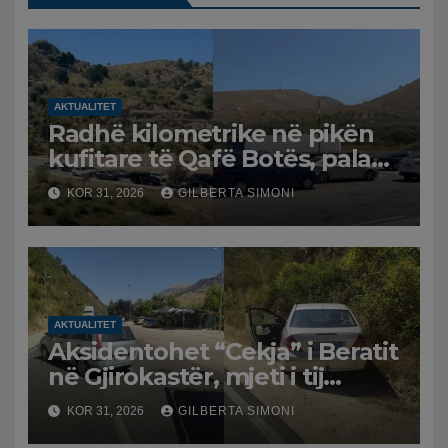
AKTUALITET
Radhë kilometrike në pikën
kufitare të Qafë Botës, pala
greke raporton defekt në
KOR 31, 2026
GILBERTA SIMONI
sistem, qytetarët mbeten të
bllokuar
AKTUALITET
Aksidentohet “Cekja” i Beratit
në Gjirokastër, mjeti i tij
përplaset me atë të klerikut
KOR 31, 2026
GILBERTA SIMONI
bektashian