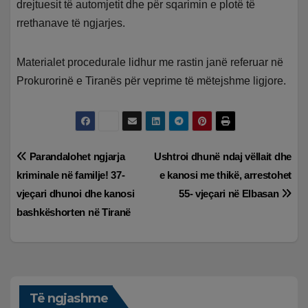
drejtuesit të automjetit dhe për sqarimin e plotë të
rrethanave të ngjarjes.
Materialet procedurale lidhur me rastin janë referuar në
Prokurorinë e Tiranës për veprime të mëtejshme ligjore.
Lëvizje
Parandalohet ngjarja
Ushtroi dhunë ndaj vëllait dhe
kriminale në familje! 37-
e kanosi me thikë, arrestohet
te
vjeçari dhunoi dhe kanosi
55- vjeçari në Elbasan
postimet
bashkëshorten në Tiranë
Të ngjashme