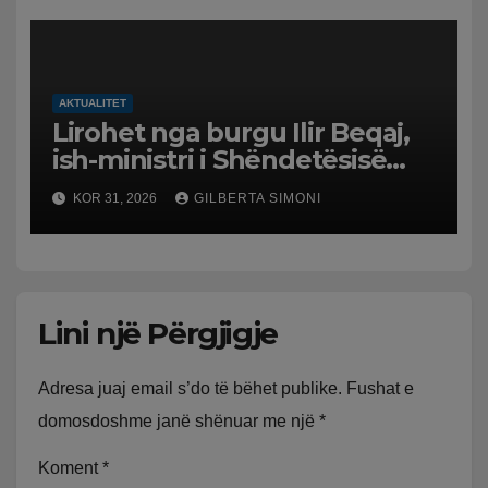
AKTUALITET
Lirohet nga burgu Ilir Beqaj,
ish-ministri i Shëndetësisë
‘kthehet’ në shtëpi, GJKKO i
KOR 31, 2026
GILBERTA SIMONI
ndryshon masën e arrestit
Lini një Përgjigje
Adresa juaj email s’do të bëhet publike.
Fushat e
domosdoshme janë shënuar me një
*
Koment
*