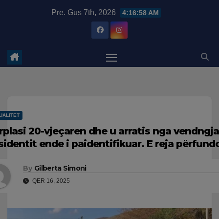
Skip
modal-check
Pre. Gus 7th, 2026
4:16:58 AM
to
content
UALITET
rplasi 20-vjeçaren dhe u arratis nga vendngjar
sidentit ende i paidentifikuar. E reja përfund
By
Gilberta Simoni
QER 16, 2025