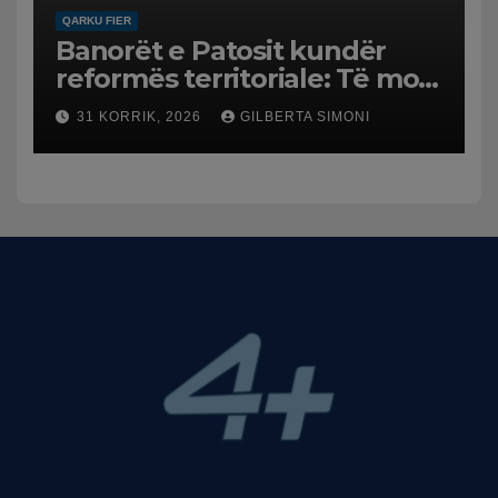
QARKU FIER
Banorët e Patosit kundër
reformës territoriale: Të mos
humbasim identitetin e
31 KORRIK, 2026
GILBERTA SIMONI
qytetit