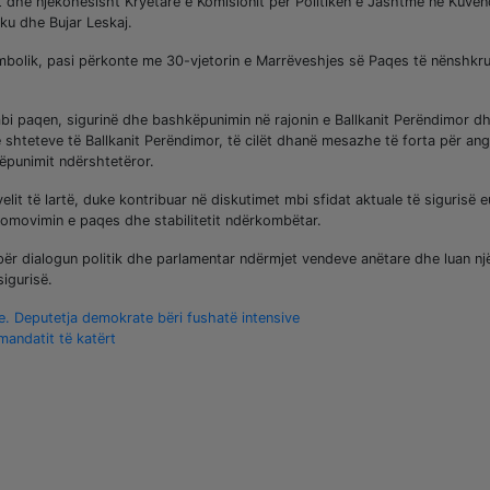
t dhe njëkohësisht Kryetare e Komisionit për Politikën e Jashtme në Kuven
aku dhe Bujar Leskaj.
mbolik, pasi përkonte me 30-vjetorin e Marrëveshjes së Paqes të nënshkru
mbi paqen, sigurinë dhe bashkëpunimin në rajonin e Ballkanit Perëndimor d
 shteteve të Ballkanit Perëndimor, të cilët dhanë mesazhe të forta për ang
këpunimit ndërshtetëror.
lit të lartë, duke kontribuar në diskutimet mbi sfidat aktuale të sigurisë e
romovimin e paqes dhe stabilitetit ndërkombëtar.
r dialogun politik dhe parlamentar ndërmjet vendeve anëtare dhe luan një
igurisë.
te. Deputetja demokrate bëri fushatë intensive
andatit të katërt