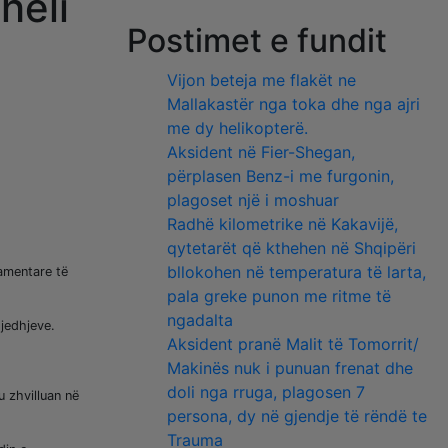
heli
Postimet e fundit
Vijon beteja me flakët ne
Mallakastër nga toka dhe nga ajri
me dy helikopterë.
Aksident në Fier-Shegan,
përplasen Benz-i me furgonin,
plagoset një i moshuar
Radhë kilometrike në Kakavijë,
qytetarët që kthehen në Shqipëri
bllokohen në temperatura të larta,
amentare të
pala greke punon me ritme të
ngadalta
jedhjeve.
Aksident pranë Malit të Tomorrit/
Makinës nuk i punuan frenat dhe
doli nga rruga, plagosen 7
 zhvilluan në
persona, dy në gjendje të rëndë te
Trauma