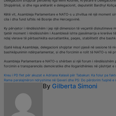
Delegacioni shqiptar përbëhej nga Mimi Kodheli, Kryetare e Delegacioni
Shqipërisë, si dhe nga anëtarët e delegacionit, deputetët Bardhyl Kollç
Këtë vit, Asambleja Parlamentare e NATO-s u zhvillua në një moment si
cila i dha fund luftës në Bosnje dhe Hercegovinë.
Ky përvjetor i rëndësishëm i jep një dimension të veçantë diskutimeve 
tjetër moment i rëndësishëm i Asamblesë ishte pjesëmarrja e krerëve të
ndaj vlerave të përbashkëta euroatlantike, paqes, stabilitetit dhe bash
Gjatë kësaj Asambleje, delegacioni shqiptar mori pjesë në sesione të nive
bashkëpunimin ndërparlamentar, si dhe forcimin e rolit të NATO-s në p
Asambleja Parlamentare e NATO-s shërben si një forum i rëndësishëm pë
forcimin e transparencës demokratike dhe llogaridhënies në çështjet e s
Lëvizje
Kreu i PD flet për akuzat e Adriana Kalasë për Tabakun: Ka folur pa fak
Rama paralajmëron ndryshime në Qeveri dhe PS: Do përdorim fuqinë e m
te
By
Gilberta Simoni
postimet