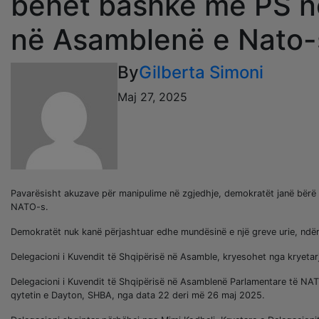
bëhet bashkë me PS n
në Asamblenë e Nato-
By
Gilberta Simoni
Maj 27, 2025
Pavarësisht akuzave për manipulime në zgjedhje, demokratët janë bërë 
NATO-s.
Demokratët nuk kanë përjashtuar edhe mundësinë e një greve urie, ndërs
Delegacioni i Kuvendit të Shqipërisë në Asamble, kryesohet nga kryetar
Delegacioni i Kuvendit të Shqipërisë në Asamblenë Parlamentare të NATO
qytetin e Dayton, SHBA, nga data 22 deri më 26 maj 2025.