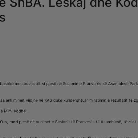
ë ShBA. Leskaj dhe Kod
s
bashkë me socialistët si pjesë në Sesionin e Pranverës së Asamblesë Parl
a ankimimet vijojnë në KAS duke kundërshtuar miratimin e rezultatit të zg
ja Mimi Kodheli.
-s, mori pjesë në punimet e Sesionit të Pranverës të Asamblesë, të cilat u