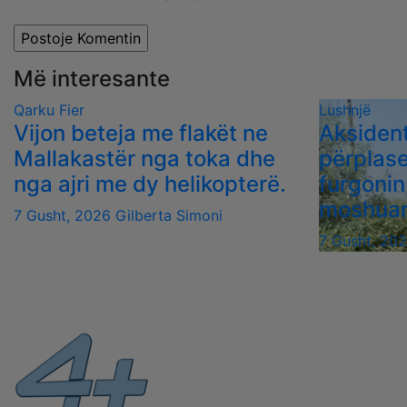
Më interesante
Qarku Fier
Lushnjë
Vijon beteja me flakët ne
Aksident
Mallakastër nga toka dhe
përplas
nga ajri me dy helikopterë.
furgonin
moshua
7 Gusht, 2026
Gilberta Simoni
7 Gusht, 20