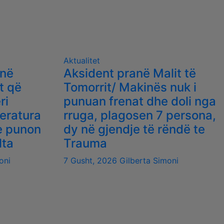
Aktualitet
 në
Aksident pranë Malit të
t që
Tomorrit/ Makinës nuk i
ri
punuan frenat dhe doli nga
eratura
rruga, plagosen 7 persona,
ke punon
dy në gjendje të rëndë te
lta
Trauma
oni
7 Gusht, 2026
Gilberta Simoni