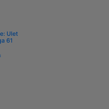
e: Ulet
ga 61
i