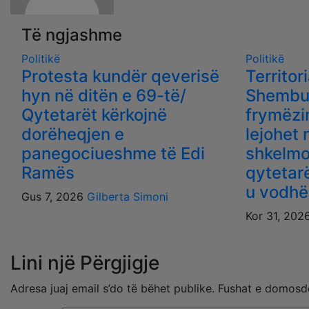
Të ngjashme
Politikë
Politikë
Protesta kundër qeverisë
Territor
hyn në ditën e 69-të/
Shembull
Qytetarët kërkojnë
frymëzi
dorëheqjen e
lejohet 
panegociueshme të Edi
shkelmo
Ramës
qytetar
u vodhë
Gus 7, 2026
Gilberta Simoni
Kor 31, 202
Lini një Përgjigje
Adresa juaj email s’do të bëhet publike.
Fushat e domosd