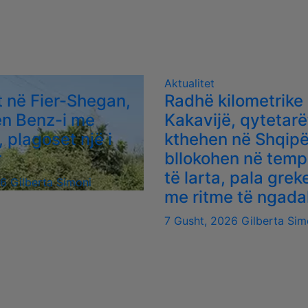
Aktualitet
 në Fier-Shegan,
Radhë kilometrike
en Benz-i me
Kakavijë, qytetarë
, plagoset një i
kthehen në Shqipë
r
bllokohen në temp
të larta, pala gre
26
Gilberta Simoni
me ritme të ngada
7 Gusht, 2026
Gilberta Sim