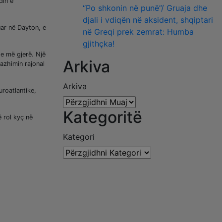
din e
“Po shkonin në punë”/ Gruaja dhe
djali i vdiqën në aksident, shqiptari
ar në Dayton, e
në Greqi prek zemrat: Humba
gjithçka!
he më gjerë. Një
Arkiva
azhimin rajonal
Arkiva
uroatlantike,
Kategoritë
 rol kyç në
Kategori