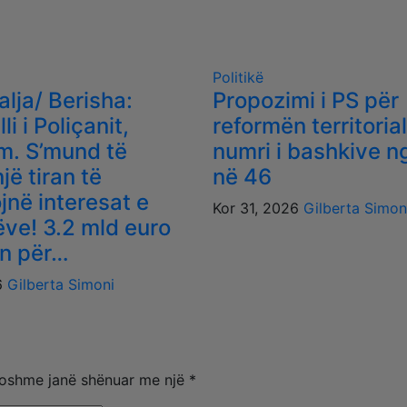
Politikë
ialja/ Berisha:
Propozimi i PS për
i i Poliçanit,
reformën territorial
m. S’mund të
numri i bashkive n
një tiran të
në 46
jnë interesat e
Kor 31, 2026
Gilberta Simon
ëve! 3.2 mld euro
n për…
6
Gilberta Simoni
oshme janë shënuar me një
*