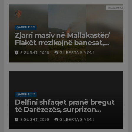
QARKU FIER
Zjarri masiv në Mallakastër/
Flakët rrezikojnë banesat,
Policia evakuon disa familje
8 GUSHT, 2026
GILBERTA SIMONI
në Koilac
QARKU FIER
Delfini shfaqet pranë bregut
të Darëzezës, surprizon
pushuesit dhe banorët
8 GUSHT, 2026
GILBERTA SIMONI