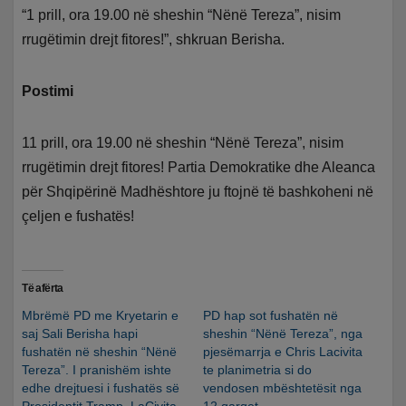
“1 prill, ora 19.00 në sheshin “Nënë Tereza”, nisim
rrugëtimin drejt fitores!”, shkruan Berisha.
Postimi
11 prill, ora 19.00 në sheshin “Nënë Tereza”, nisim
rrugëtimin drejt fitores! Partia Demokratike dhe Aleanca
për Shqipërinë Madhështore ju ftojnë të bashkoheni në
çeljen e fushatës!
Të afërta
Mbrëmë PD me Kryetarin e
PD hap sot fushatën në
saj Sali Berisha hapi
sheshin “Nënë Tereza”, nga
fushatën në sheshin “Nënë
pjesëmarrja e Chris Lacivita
Tereza”. I pranishëm ishte
te planimetria si do
edhe drejtuesi i fushatës së
vendosen mbështetësit nga