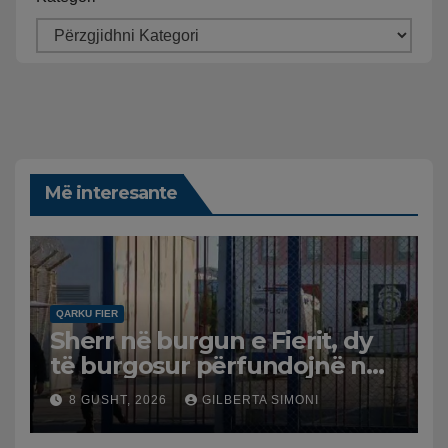
Më interesante
QARKU FIER
Sherr në burgun e Fierit, dy
të burgosur përfundojnë në
spital
8 GUSHT, 2026
GILBERTA SIMONI