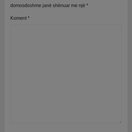
domosdoshme janë shënuar me një
*
Koment
*