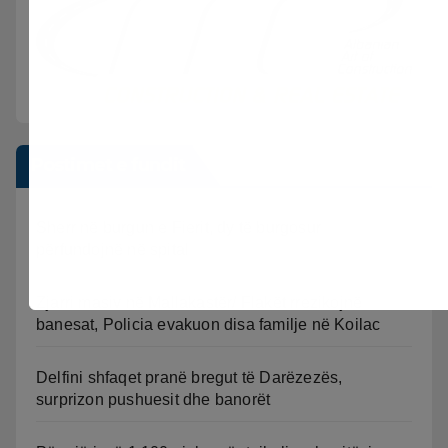
Postimet e fundit
Sherr në burgun e Fierit, dy të burgosur
përfundojnë në spital
Zjarri masiv në Mallakastër/ Flakët rrezikojnë
banesat, Policia evakuon disa familje në Koilac
Delfini shfaqet pranë bregut të Darëzezës,
surprizon pushuesit dhe banorët