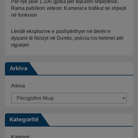
Për një javë 1.100 gjoba për tejkalim shpejtësie,
Rama publikon videon: Kamerat e trafikut së shpejti
në funksion
Lëndë eksplozive e pashpërthyer në derën e
dyqanit të Noizyt në Durrës, policia nis hetimet për
ngjarjen
Arkiva
Arkiva
Kategoritë
Kategori