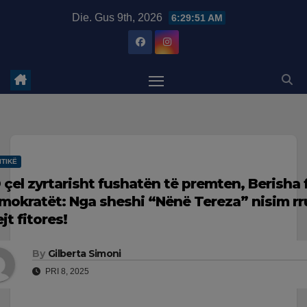
Skip
modal-check
Die. Gus 9th, 2026
6:29:51 AM
to
content
ITIKË
 çel zyrtarisht fushatën të premten, Berisha 
mokratët: Nga sheshi “Nënë Tereza” nisim r
jt fitores!
By
Gilberta Simoni
PRI 8, 2025