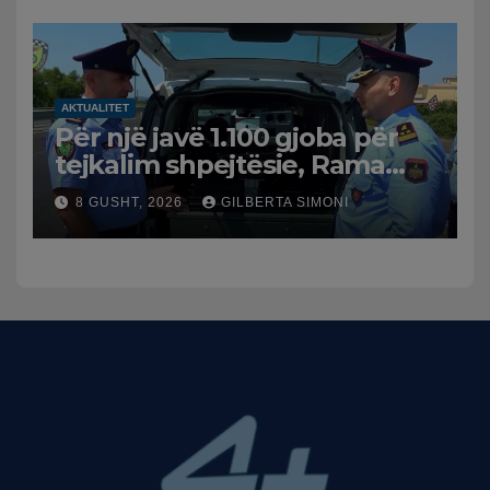
AKTUALITET
Për një javë 1.100 gjoba për
tejkalim shpejtësie, Rama
publikon videon: Kamerat e
8 GUSHT, 2026
GILBERTA SIMONI
trafikut së shpejti në
funksion