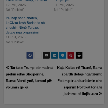
Presidentit Tramp, LaCivita
12 qarqet
12 Prill, 2025
11 Prill, 2025
Në “Politikë”
Në “Politikë”
PD hap sot fushatën,
LaCivita krah Berishës në
sheshin Nënë Tereza,
detaje nga organizimi
11 Prill, 2025
Në “Politikë”
Lëvizje
Tarifat e Trump për mallrat
Kaja Kallas në Tiranë, Rama
prekin edhe Shqipërinë,
zbardh detaje nga takimi:
te
Rama: Vendi ynë, komod për
Folëm për anëtarësimin dhe
postimet
volumin që ka
rajonin! Politikat tona të
jashtme, të linjëzuara