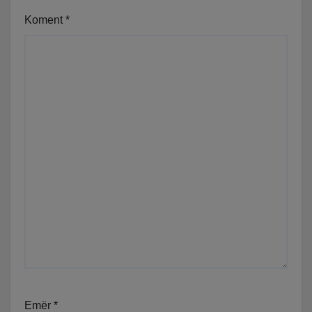
Koment
*
Emër
*