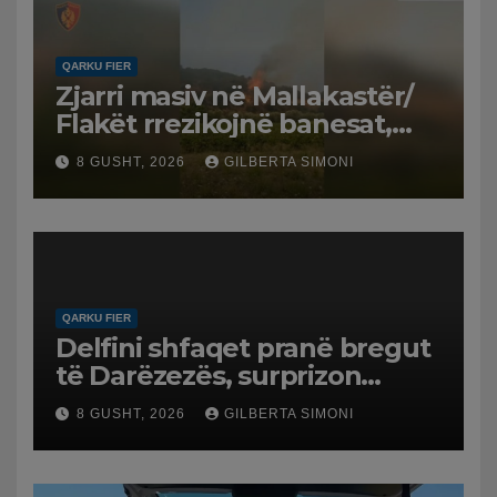
QARKU FIER
Zjarri masiv në Mallakastër/
Flakët rrezikojnë banesat,
Policia evakuon disa familje
8 GUSHT, 2026
GILBERTA SIMONI
në Koilac
QARKU FIER
Delfini shfaqet pranë bregut
të Darëzezës, surprizon
pushuesit dhe banorët
8 GUSHT, 2026
GILBERTA SIMONI