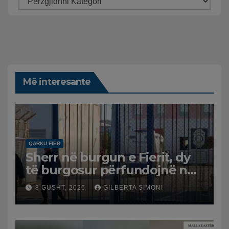
Më interesante
QARKU FIER
Sherr në burgun e Fierit, dy
të burgosur përfundojnë në
spital
8 GUSHT, 2026
GILBERTA SIMONI