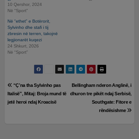
10 Qershor, 2024
Në “Sport”
Në “ethet” e Botërorit,
Sylvinho dhe stafi i tij
zbresin në terren, takojnë
legjionarët kuqezi
24 Shkurt, 2026
Në “Sport”
Lëvizje
“Ç’na tha Sylvinho pas
Bellingham nderon Anglinë, i
Italisë”, Mitaj: Broja mund të
dhuron tre pikët ndaj Serbisë,
te
jetë heroi ndaj Kroacisë
Southgate: Fitore e
postimet
rëndësishme