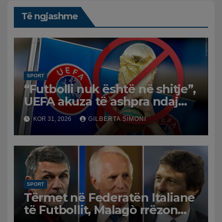
Të ngjashme
SPORT
“Futbolli nuk është në shitje”,
UEFA akuza të ashpra ndaj
Infantinos: Bojkot, nëse nuk
KOR 31, 2026
GILBERTA SIMONI
ka reflektim
SPORT
Tërmet në Federatën Italiane
të Futbollit, Malagò rrëzon