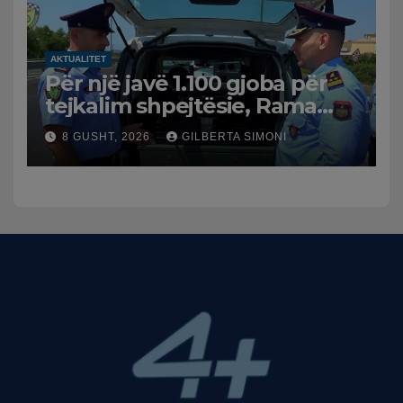
AKTUALITET
Për një javë 1.100 gjoba për
tejkalim shpejtësie, Rama
publikon videon: Kamerat e
8 GUSHT, 2026
GILBERTA SIMONI
trafikut së shpejti në
funksion