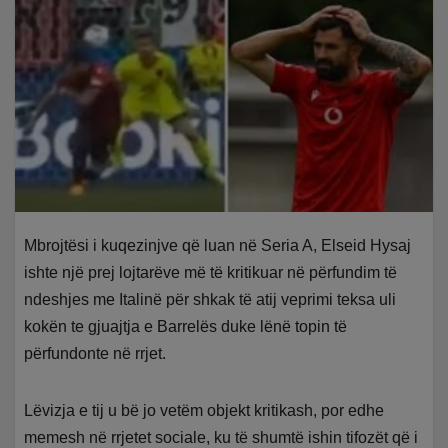
Mbrojtësi i kuqezinjve që luan në Seria A, Elseid Hysaj
ishte një prej lojtarëve më të kritikuar në përfundim të
ndeshjes me Italinë për shkak të atij veprimi teksa uli
kokën te gjuajtja e Barrelës duke lënë topin të
përfundonte në rrjet.
Lëvizja e tij u bë jo vetëm objekt kritikash, por edhe
memesh në rrjetet sociale, ku të shumtë ishin tifozët që i