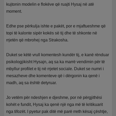
kujtonin modelin e flokëve që ruajti Hysaj në atë
moment.
Edhe pse përkulja ishte e pakët, por e mjaftueshme që
topi të kalonte sipër kokës së tij dhe të shkonte në
rrjetën që mbrohej nga Strakosha.
Duket se këtë vrull komentesh kundër tij, e kanë rënduar
psikologjikisht Hysajn, aq sa ka marrë vendimin për të
mbyllur profilet e tij në rrjetet sociale. Duket se numri i
mesazheve dhe komenteve që i dërgonin ka qenë i
madh, aq sa është detyruar.
Jo vetëm për ndeshjen e djeshme, por në përgjithësi
kohët e fundit, Hysaj ka qenë një nga më të kritikuarit
nga tifozët. I pyetur pak ditë më parë rreth kësaj çështje,