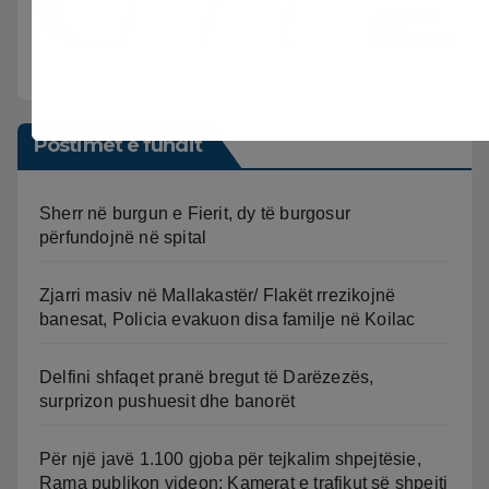
Postimet e fundit
Sherr në burgun e Fierit, dy të burgosur
përfundojnë në spital
Zjarri masiv në Mallakastër/ Flakët rrezikojnë
banesat, Policia evakuon disa familje në Koilac
Delfini shfaqet pranë bregut të Darëzezës,
surprizon pushuesit dhe banorët
Për një javë 1.100 gjoba për tejkalim shpejtësie,
Rama publikon videon: Kamerat e trafikut së shpejti