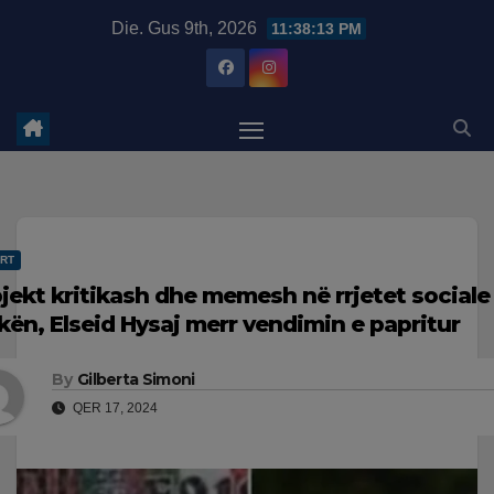
Skip
modal-check
Die. Gus 9th, 2026
11:38:14 PM
to
content
RT
jekt kritikash dhe memesh në rrjetet sociale 
kën, Elseid Hysaj merr vendimin e papritur
By
Gilberta Simoni
QER 17, 2024