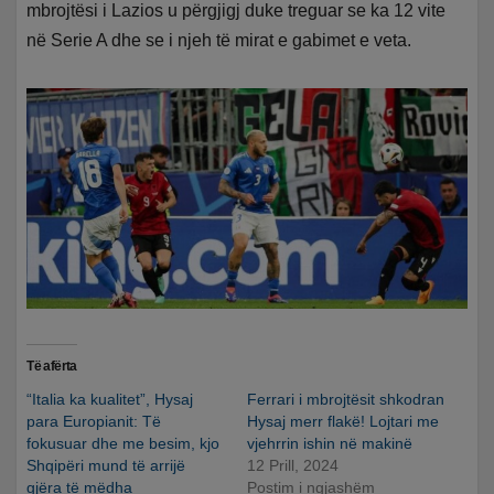
mbrojtësi i Lazios u përgjigj duke treguar se ka 12 vite
në Serie A dhe se i njeh të mirat e gabimet e veta.
Të afërta
“Italia ka kualitet”, Hysaj
Ferrari i mbrojtësit shkodran
para Europianit: Të
Hysaj merr flakë! Lojtari me
fokusuar dhe me besim, kjo
vjehrrin ishin në makinë
Shqipëri mund të arrijë
12 Prill, 2024
gjëra të mëdha
Postim i ngjashëm