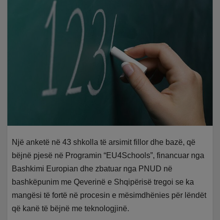
Një anketë në 43 shkolla të arsimit fillor dhe bazë, që
bëjnë pjesë në Programin “EU4Schools”, financuar nga
Bashkimi Europian dhe zbatuar nga PNUD në
bashkëpunim me Qeverinë e Shqipërisë tregoi se ka
mangësi të fortë në procesin e mësimdhënies për lëndët
që kanë të bëjnë me teknologjinë.