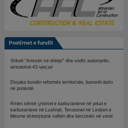
Postimet e fundit
Shkeli “Arrestin në shtëpi” dhe vodhi automjetin,
arrestohet 43-vjeçari
Divjaka kundër reformës territoriale, banorët dalin
në protestë.
Rriten sërish çmimet e karburanteve në pikat e
karburanteve në Lushnjë. Tensionet në Lindjen e
Mesme shtrenjtojnë naftën dhe benzinën në vend