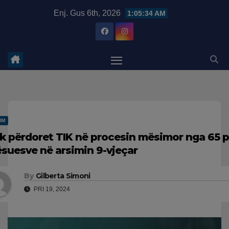
Skip
modal-check
Enj. Gus 6th, 2026
1:05:34 AM
to
content
IM
k përdoret TIK në procesin mësimor nga 65 p
suesve në arsimin 9-vjeçar
By
Gilberta Simoni
PRI 19, 2024