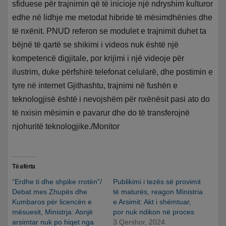
sfiduese për trajnimin që të inicioje një ndryshim kulturor
edhe në lidhje me metodat hibride të mësimdhënies dhe
të nxënit. PNUD referon se modulet e trajnimit duhet ta
bëjnë të qartë se shikimi i videos nuk është një
kompetencë digjitale, por krijimi i një videoje për
ilustrim, duke përfshirë telefonat celularë, dhe postimin e
tyre në internet Gjithashtu, trajnimi në fushën e
teknologjisë është i nevojshëm për nxënësit pasi ato do
të nxisin mësimin e pavarur dhe do të transferojnë
njohuritë teknologjike./Monitor
Të afërta
“Erdhe ti dhe shpike rrotën”/
Publikimi i tezës së provimit
Debat mes Zhupës dhe
të maturës, reagon Ministria
Kumbaros për licencën e
e Arsimit: Akt i shëmtuar,
mësuesit, Ministrja: Asnjë
por nuk ndikon në proces
arsimtar nuk po hiqet nga
3 Qershor, 2024