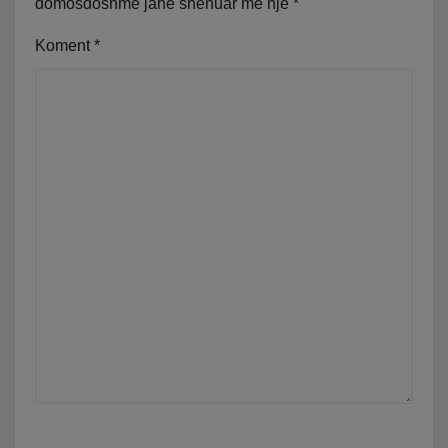
domosdoshme janë shënuar me një
*
Koment
*