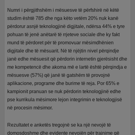
Numri i përgjithshëm i mësuesve të përfshirë në këtë
studim është 785 dhe nga këto vetëm 20% nuk kanë
përdorur asnjë teknologjinë digjitale, ndërsa 44% e tyre
pohuan të jenë anëtarë të rrjeteve sociale dhe ky fakt
mund të përdoret për të promovuar mësimdhënien
digjitale dhe të mësuarit. Në të njëjtin nivel përqindje
janë edhe mësuesit që përdorin internetin gjerësisht dhe
me kompetencë dhe akoma më e lartë është përqindja e
mësuesve (57%) që janë të gatshëm të provojnë
aplikacione, programe dhe burime të reja. Por 65% e
kampionit pranuan se nuk përdorin teknologjinë edhe
pse kurrikula mësimore lejon integrimin e teknologjisë
në procesin mësimor.
Rezultatet e anketës tregojnë se ka një nevojë të
domosdoshme dhe evidente nevojën për trajnime që