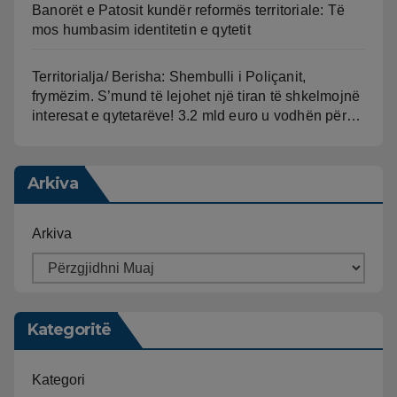
Banorët e Patosit kundër reformës territoriale: Të
mos humbasim identitetin e qytetit
Territorialja/ Berisha: Shembulli i Poliçanit,
frymëzim. S’mund të lejohet një tiran të shkelmojnë
interesat e qytetarëve! 3.2 mld euro u vodhën për…
Arkiva
Arkiva
Kategoritë
Kategori