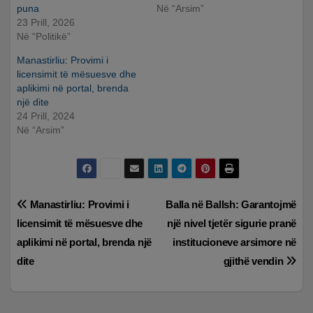
puna
Në “Arsim”
23 Prill, 2026
Në “Politikë”
Manastirliu: Provimi i
licensimit të mësuesve dhe
aplikimi në portal, brenda
një dite
24 Prill, 2024
Në “Arsim”
Lëvizje
Manastirliu: Provimi i
Balla në Ballsh: Garantojmë
licensimit të mësuesve dhe
një nivel tjetër sigurie pranë
te
aplikimi në portal, brenda një
institucioneve arsimore në
postimet
dite
gjithë vendin