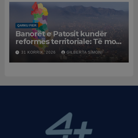
dhe benzinën në vend
QARKU FIER
Banorët e Patosit kundër
reformës territoriale: Të mos
humbasim identitetin e
31 KORRIK, 2026
GILBERTA SIMONI
qytetit