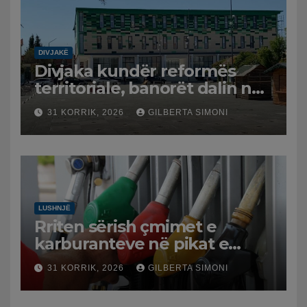
DIVJAKË
Divjaka kundër reformës
territoriale, banorët dalin në
protestë.
31 KORRIK, 2026
GILBERTA SIMONI
LUSHNJË
Rriten sërish çmimet e
karburanteve në pikat e
karburanteve në Lushnjë.
31 KORRIK, 2026
GILBERTA SIMONI
Tensionet në Lindjen e
Mesme shtrenjtojnë naftën