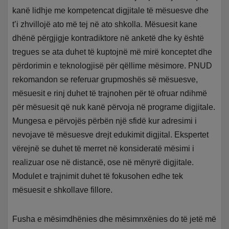
kanë lidhje me kompetencat digjitale të mësuesve dhe
t’i zhvillojë ato më tej në ato shkolla. Mësuesit kane
dhënë përgjigje kontradiktore në anketë dhe ky është
tregues se ata duhet të kuptojnë më mirë konceptet dhe
përdorimin e teknologjisë për qëllime mësimore. PNUD
rekomandon se referuar grupmoshës së mësuesve,
mësuesit e rinj duhet të trajnohen për të ofruar ndihmë
për mësuesit që nuk kanë përvoja në programe digjitale.
Mungesa e përvojës përbën një sfidë kur adresimi i
nevojave të mësuesve drejt edukimit digjital. Ekspertet
vërejnë se duhet të merret në konsideratë mësimi i
realizuar ose në distancë, ose në mënyrë digjitale.
Modulet e trajnimit duhet të fokusohen edhe tek
mësuesit e shkollave fillore.
Fusha e mësimdhënies dhe mësimnxënies do të jetë më