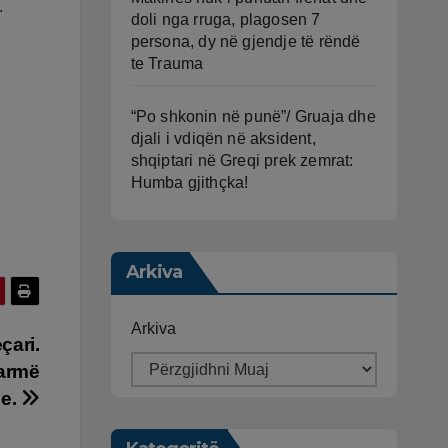
.
doli nga rruga, plagosen 7
persona, dy në gjendje të rëndë
te Trauma
“Po shkonin në punë”/ Gruaja dhe
djali i vdiqën në aksident,
shqiptari në Greqi prek zemrat:
Humba gjithçka!
Arkiva
Arkiva
çari.
 armë
je.