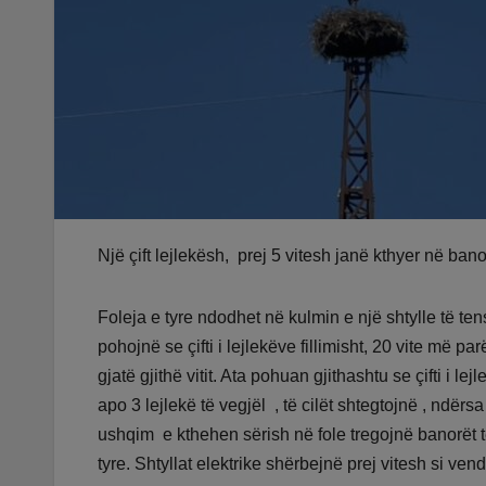
Një çift lejlekësh, prej 5 vitesh janë kthyer në banor
Foleja e tyre ndodhet në kulmin e një shtylle të tens
pohojnë se çifti i lejlekëve fillimisht, 20 vite më p
gjatë gjithë vitit. Ata pohuan gjithashtu se çifti i
apo 3 lejlekë të vegjël , të cilët shtegtojnë , ndërsa
ushqim e kthehen sërish në fole tregojnë banorët
tyre. Shtyllat elektrike shërbejnë prej vitesh si ven