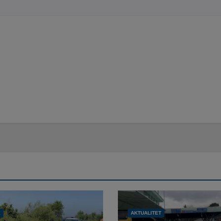
Ë
AKTUALITET