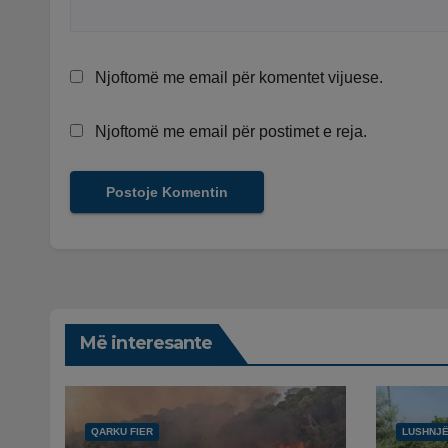
Njoftomë me email për komentet vijuese.
Njoftomë me email për postimet e reja.
Më interesante
QARKU FIER
LUSHNJ