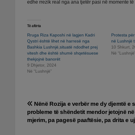
edhe rrezik real nga ana tjetër pasi në momente të
Të afërta
Rruga Riza Kaposhi në lagjen Kadri
Protesta pë
Qystri është lihet në harresë nga
në Lushnjë t
Bashkia Lushnjë,situatë ndodhet prej
10 Shkurt, 
vitesh dhe është shumë shqetësuese
Në “Lushnjë
thekjojnë banorët
9 Dhjetor, 2024
Në “Lushnjë”
Lëvizje
Nënë Rozija e verbër me dy djemtë e 
probleme të shëndetit mendor jetojnë në
te
mjerim, pa pagesë paaftësie, pa drita e uj
postimet