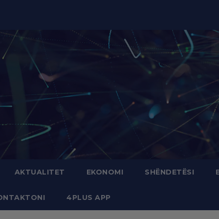
modal-check
AKTUALITET
EKONOMI
SHËNDETËSI
ONTAKTONI
4PLUS APP