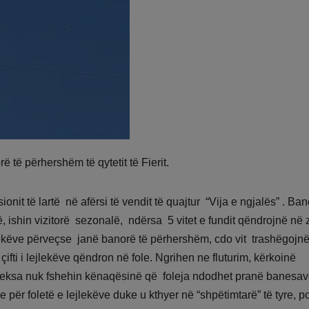
ë të përhershëm të qytetit të Fierit.
ionit të lartë në afërsi të vendit të quajtur “Vija e ngjalës” . Ban
arë, ishin vizitorë sezonalë, ndërsa 5 vitet e fundit qëndrojnë në
 lejlekëve përveçse janë banorë të përhershëm, cdo vit trashëgojn
 çifti i lejlekëve qëndron në fole. Ngrihen ne fluturim, kërkoinë
 teksa nuk fshehin kënaqësinë që foleja ndodhet pranë banesav
de për foletë e lejlekëve duke u kthyer në “shpëtimtarë” të tyre, p