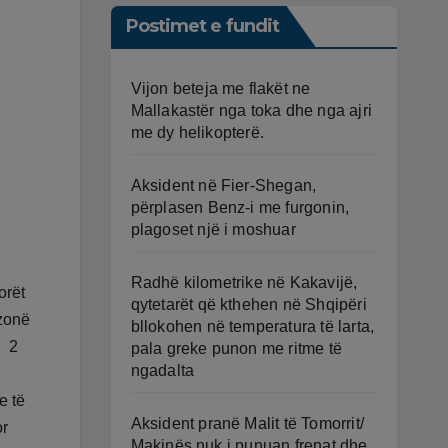
Postimet e fundit
Vijon beteja me flakët ne
Mallakastër nga toka dhe nga ajri
me dy helikopterë.
Aksident në Fier-Shegan,
përplasen Benz-i me furgonin,
plagoset një i moshuar
Radhë kilometrike në Kakavijë,
orët
qytetarët që kthehen në Shqipëri
 zonë
bllokohen në temperatura të larta,
ë 2
pala greke punon me ritme të
ngadalta
e të
Aksident pranë Malit të Tomorrit/
or
Makinës nuk i punuan frenat dhe