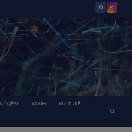
BUJQËSI
ARSIM
KULTURË