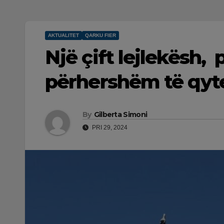
AKTUALITET
QARKU FIER
Një çift lejlekësh, 
përhershëm të qytet
By
Gilberta Simoni
PRI 29, 2024