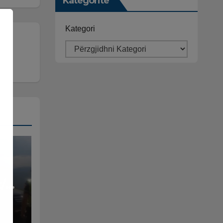
Kategoritë
Kategori
/
dhe