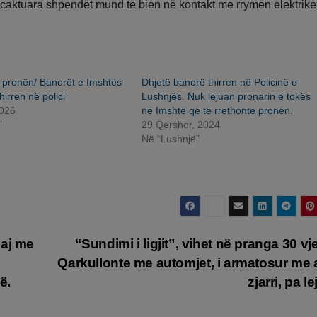
 caktuara shpendët mund të bien në kontakt me rrymën elektrike
r pronën/ Banorët e Imshtës
Dhjetë banorë thirren në Policinë e
hirren në polici
Lushnjës. Nuk lejuan pronarin e tokës
2026
në Imshtë që të rrethonte pronën.
”
29 Qershor, 2024
Në “Lushnjë”
saj me
“Sundimi i ligjit”, vihet në pranga 30 vje
Qarkullonte me automjet, i armatosur me
ë.
zjarri, pa le