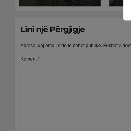
në t
lart
puno
Lini një Përgjigje
ngad
Adresa juaj email s’do të bëhet publike.
Fushat e do
Koment
*