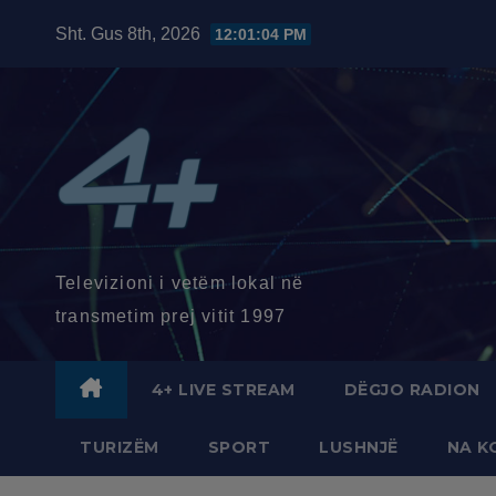
Skip
Sht. Gus 8th, 2026
12:01:05 PM
to
content
Televizioni i vetëm lokal në
transmetim prej vitit 1997
4+ LIVE STREAM
DËGJO RADION
TURIZËM
SPORT
LUSHNJË
NA K