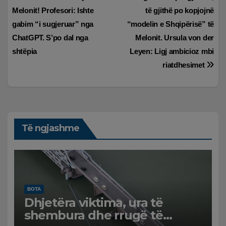
Melonit! Profesori: Ishte
të gjithë po kopjojnë
te
gabim “i sugjeruar” nga
“modelin e Shqipërisë” të
postimet
ChatGPT. S’po dal nga
Melonit. Ursula von der
shtëpia
Leyen: Ligj ambicioz mbi
riatdhesimet
Të ngjashme
BOTA
Dhjetëra viktima, ura të
shembura dhe rrugë të