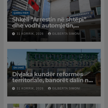
QARKU FIER
Shkeli “Arrestin në shtëpi”
dhe vodhi automjetin,
arrestohet 43-vjeçari
31 KORRIK, 2026
GILBERTA SIMONI
DIVJAKË
Divjaka kundër reformës
territoriale, banorët dalin në
protestë.
31 KORRIK, 2026
GILBERTA SIMONI