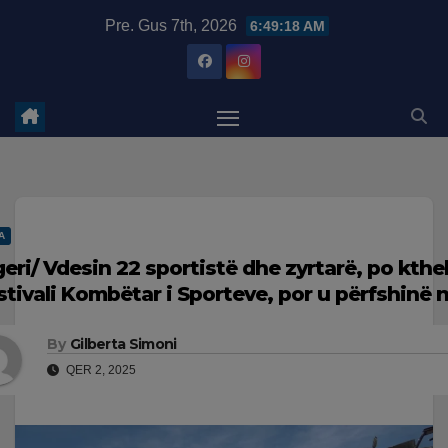
Skip
modal-check
Pre. Gus 7th, 2026
6:49:19 AM
to
content
A
geri/ Vdesin 22 sportistë dhe zyrtarë, po kth
stivali Kombëtar i Sporteve, por u përfshinë 
By
Gilberta Simoni
QER 2, 2025