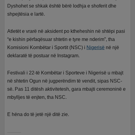
Dyshohet se shkak është bërë lodhja e shoferit dhe
shpejtësia e lartë.
Atletët e vrarë në aksident po ktheheshin në shtëpi pasi
“e kishin përfaqësuar shtetin e tyre me nderim”, tha
Komisioni Kombëtar i Sportit (NSC) i
Nigerisë
në një
deklaratë të postuar në Instagram.
Festivali i 22-të Kombëtar i Sporteve i Nigerisë u mbajt
në shtetin Ogun në jugperëndim të vendit, sipas NSC-
së. Pas 11 ditësh aktivitetesh, gara mbajti ceremoninë e
mbylljes të enjten, tha NSC.
E hëna do të jetë një ditë zie.