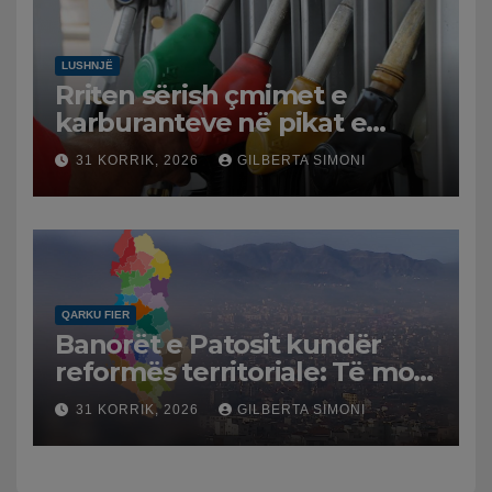
LUSHNJË
Rriten sërish çmimet e
karburanteve në pikat e
karburanteve në Lushnjë.
31 KORRIK, 2026
GILBERTA SIMONI
Tensionet në Lindjen e
Mesme shtrenjtojnë naftën
dhe benzinën në vend
QARKU FIER
Banorët e Patosit kundër
reformës territoriale: Të mos
humbasim identitetin e
31 KORRIK, 2026
GILBERTA SIMONI
qytetit