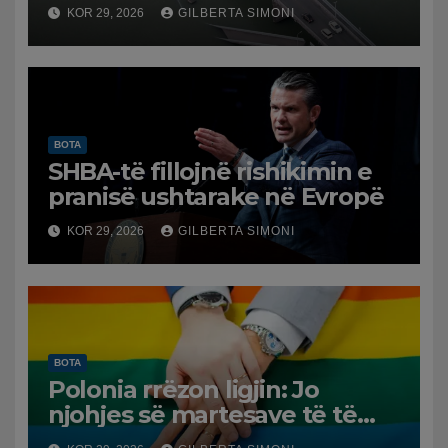
dëmtuara! Japonia goditet
KOR 29, 2026
GILBERTA SIMONI
nga tërmeti i fuqishëm,
qindra mijëra të evakuuar
BOTA
SHBA-të fillojnë rishikimin e
pranisë ushtarake në Evropë
KOR 29, 2026
GILBERTA SIMONI
BOTA
Polonia rrëzon ligjin: Jo
njohjes së martesave të të
njëjtit seks