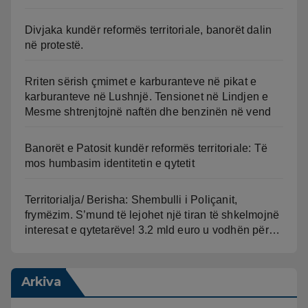
Divjaka kundër reformës territoriale, banorët dalin
në protestë.
Rriten sërish çmimet e karburanteve në pikat e
karburanteve në Lushnjë. Tensionet në Lindjen e
Mesme shtrenjtojnë naftën dhe benzinën në vend
Banorët e Patosit kundër reformës territoriale: Të
mos humbasim identitetin e qytetit
Territorialja/ Berisha: Shembulli i Poliçanit,
frymëzim. S’mund të lejohet një tiran të shkelmojnë
interesat e qytetarëve! 3.2 mld euro u vodhën për…
Arkiva