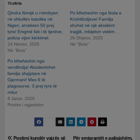
Të afërta
Qindra fëmijë u rrëmbyen
Po ktheheshin nga festa e
në shkollën katolike në
Krishtlindjeve/ Familja
Nigeri, arratisen 50 prej
shuhet në një aksident
tyre/ Enigmë fati i të tjerëve,
tragjik, mbijeton vetëm…
policia vijon kërkimet
26 Dhjetor, 2025
24 Nëntor, 2025
Në “Bota”
Në “Bota”
Po ktheheshin nga
vendlindja! Aksidentohet
familja shqiptare në
Gjermani! Mes 6 të
plagosurve, 3 prej tyre të
mitur
8 Janar, 2026
Postim i ngjashëm
Lëvizje
Postimi kundër vajzës së
Për emigrantët e paligjshëm,