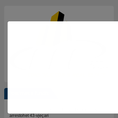
Postimet e fundit
Shkeli “Arrestin në shtëpi” dhe vodhi automjetin,
arrestohet 43-vjeçari