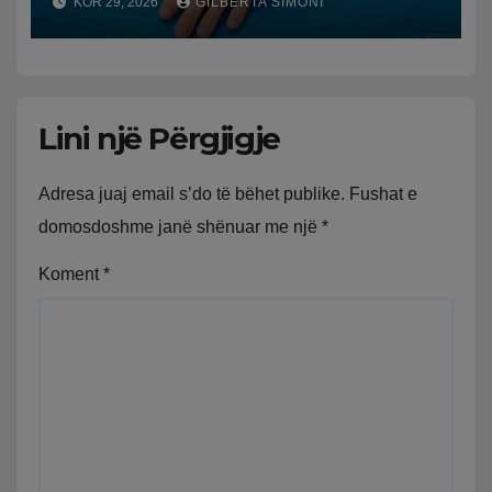
KOR 29, 2026
GILBERTA SIMONI
Lini një Përgjigje
Adresa juaj email s’do të bëhet publike.
Fushat e
domosdoshme janë shënuar me një
*
Koment
*