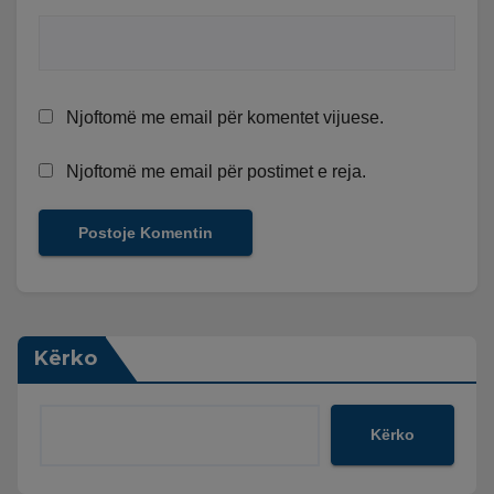
Njoftomë me email për komentet vijuese.
Njoftomë me email për postimet e reja.
Kërko
Kërko