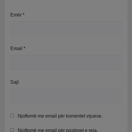
Emër
*
Email
*
Sajt
Njoftomë me email për komentet vijuese.
Njoftomë me email për postimet e reja.