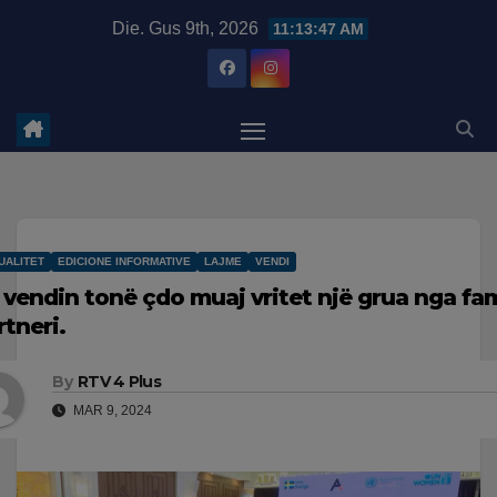
Skip
modal-check
Die. Gus 9th, 2026
11:13:48 AM
to
content
UALITET
EDICIONE INFORMATIVE
LAJME
VENDI
 vendin tonë çdo muaj vritet një grua nga fam
rtneri.
By
RTV 4 Plus
MAR 9, 2024