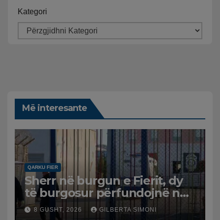
Kategori
Më interesante
QARKU FIER
Sherr në burgun e Fierit, dy
të burgosur përfundojnë në
spital
8 GUSHT, 2026
GILBERTA SIMONI