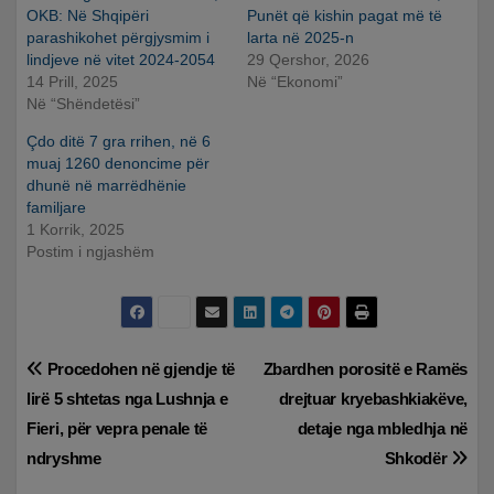
OKB: Në Shqipëri
Punët që kishin pagat më të
parashikohet përgjysmim i
larta në 2025-n
lindjeve në vitet 2024-2054
29 Qershor, 2026
14 Prill, 2025
Në “Ekonomi”
Në “Shëndetësi”
Çdo ditë 7 gra rrihen, në 6
muaj 1260 denoncime për
dhunë në marrëdhënie
familjare
1 Korrik, 2025
Postim i ngjashëm
Lëvizje
Procedohen në gjendje të
Zbardhen porositë e Ramës
lirë 5 shtetas nga Lushnja e
drejtuar kryebashkiakëve,
te
Fieri, për vepra penale të
detaje nga mbledhja në
postimet
ndryshme
Shkodër