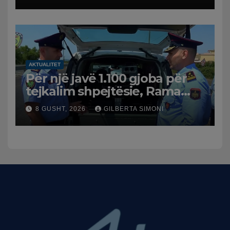
AKTUALITET
Për një javë 1.100 gjoba për
tejkalim shpejtësie, Rama
publikon videon: Kamerat e
8 GUSHT, 2026
GILBERTA SIMONI
trafikut së shpejti në
funksion