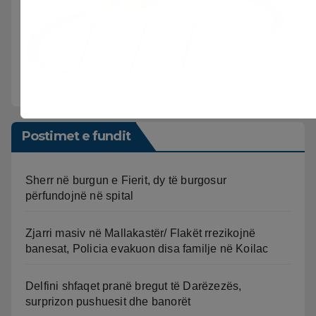
Postimet e fundit
Sherr në burgun e Fierit, dy të burgosur
përfundojnë në spital
Zjarri masiv në Mallakastër/ Flakët rrezikojnë
banesat, Policia evakuon disa familje në Koilac
Delfini shfaqet pranë bregut të Darëzezës,
surprizon pushuesit dhe banorët