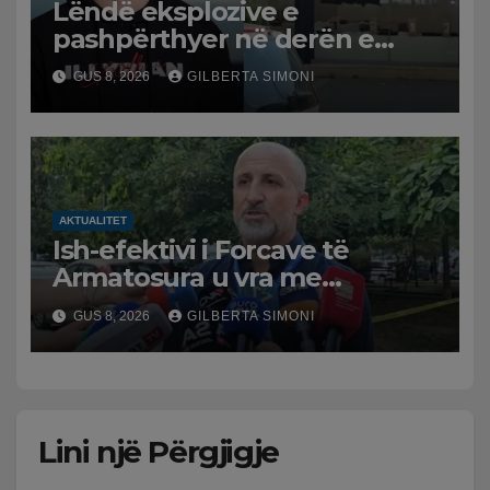
Lëndë eksplozive e
pashpërthyer në derën e
dyqanit të Noizyt në Durrës,
GUS 8, 2026
GILBERTA SIMONI
policia nis hetimet për
ngjarjen
AKTUALITET
Ish-efektivi i Forcave të
Armatosura u vra me
kallashnikov nga shoku i
GUS 8, 2026
GILBERTA SIMONI
fëmijërisë, zv. drejtori i
Hetimit: Kishin konflikt të
mbartur prej disa kohësh
Lini një Përgjigje