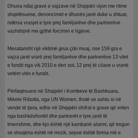
Dhuna ndaj grave e vajzave në Shqipëri vijon me ritme
shqetësuese, denoncimet e dhunës janë duke u shtuar,
ndërsa vrasjet e tyre prej familjarëve dhe partnerëve
vazhdojnë me gjithë forcimin e ligjeve.
Mesatarisht një viktimë grua çdo muaj, ose 159 gra e
vajza janë vrarë prej familjarëve dhe partnerëve 13 vitet
e fundit nga viti 2010 e deri sot, 12 prej të cilave u vranë
vetëm vitin e fundit.
Përfaqësuesi në Shqipëri i Kombeve të Bashkuara,
Mikele Ribotta, nga UN Women, thotë se ashtu si në
vende të tjera, edhe në Shqipëri shifrat e grave që vriten
nga bashkëshortët dhe partnerët e tyre janë të
tmerrshme, dhe kjo është një kambanë alarmi, që tregon
se shoqëria është në rrezik, sepse është forma më e