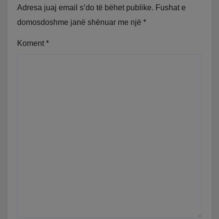
Adresa juaj email s’do të bëhet publike.
Fushat e
domosdoshme janë shënuar me një
*
Koment
*