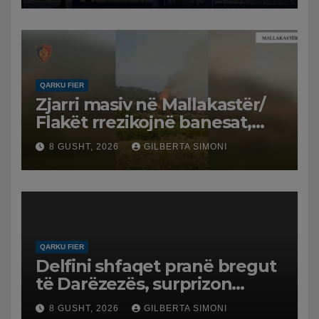
QARKU FIER
Zjarri masiv në Mallakastër/
Flakët rrezikojnë banesat,
Policia evakuon disa familje
8 GUSHT, 2026
GILBERTA SIMONI
në Koilac
QARKU FIER
Delfini shfaqet pranë bregut
të Darëzezës, surprizon
pushuesit dhe banorët
8 GUSHT, 2026
GILBERTA SIMONI