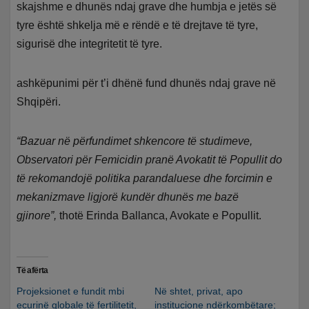
skajshme e dhunës ndaj grave dhe humbja e jetës së
tyre është shkelja më e rëndë e të drejtave të tyre,
sigurisë dhe integritetit të tyre.
ashkëpunimi për t’i dhënë fund dhunës ndaj grave në
Shqipëri.
“Bazuar në përfundimet shkencore të studimeve,
Observatori për Femicidin pranë Avokatit të Popullit do
të rekomandojë politika parandaluese dhe forcimin e
mekanizmave ligjorë kundër dhunës me bazë
gjinore”,
thotë Erinda Ballanca, Avokate e Popullit.
Të afërta
Projeksionet e fundit mbi
Në shtet, privat, apo
ecurinë globale të fertilitetit,
institucione ndërkombëtare;