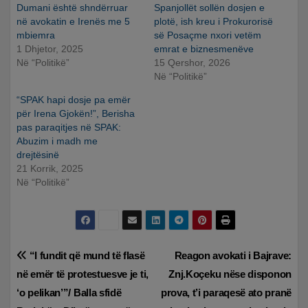
Dumani është shndërruar
Spanjollët sollën dosjen e
në avokatin e Irenës me 5
plotë, ish kreu i Prokurorisë
mbiemra
së Posaçme nxori vetëm
1 Dhjetor, 2025
emrat e biznesmenëve
Në “Politikë”
15 Qershor, 2026
Në “Politikë”
“SPAK hapi dosje pa emër
për Irena Gjokën!”, Berisha
pas paraqitjes në SPAK:
Abuzim i madh me
drejtësinë
21 Korrik, 2025
Në “Politikë”
Lëvizje
“I fundit që mund të flasë
Reagon avokati i Bajrave:
në emër të protestuesve je ti,
Znj.Koçeku nëse disponon
te
‘o pelikan’”/ Balla sfidë
prova, t’i paraqesë ato pranë