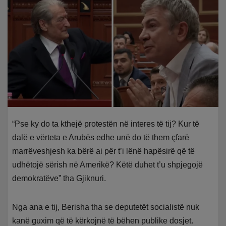
“Pse ky do ta kthejë protestën në interes të tij? Kur të
dalë e vërteta e Arubës edhe unë do të them çfarë
marrëveshjesh ka bërë ai për t’i lënë hapësirë që të
udhëtojë sërish në Amerikë? Këtë duhet t’u shpjegojë
demokratëve” tha Gjiknuri.
Nga ana e tij, Berisha tha se deputetët socialistë nuk
kanë guxim që të kërkojnë të bëhen publike dosjet.