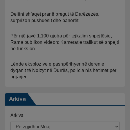
Delfini shfaqet pranë bregut të Darëzezës,
surprizon pushuesit dhe banorët
Për një javë 1.100 gjoba për tejkalim shpejtësie,
Rama publikon videon: Kamerat e trafikut së shpejti
në funksion
Lëndë eksplozive e pashpërthyer në derën e
dyqanit të Noizyt në Durrës, policia nis hetimet për
ngjarjen
Arkiva
Arkiva