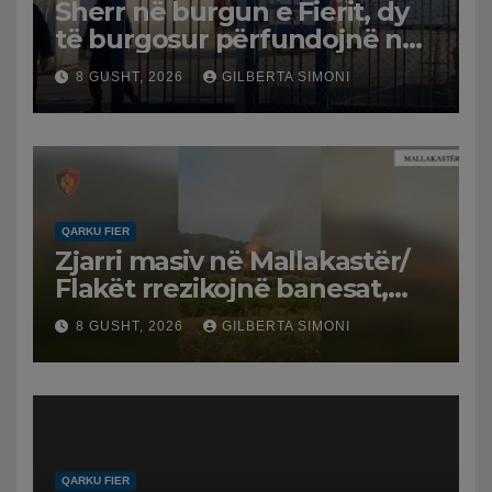
Sherr në burgun e Fierit, dy
të burgosur përfundojnë në
spital
8 GUSHT, 2026
GILBERTA SIMONI
QARKU FIER
Zjarri masiv në Mallakastër/
Flakët rrezikojnë banesat,
Policia evakuon disa familje
8 GUSHT, 2026
GILBERTA SIMONI
në Koilac
QARKU FIER