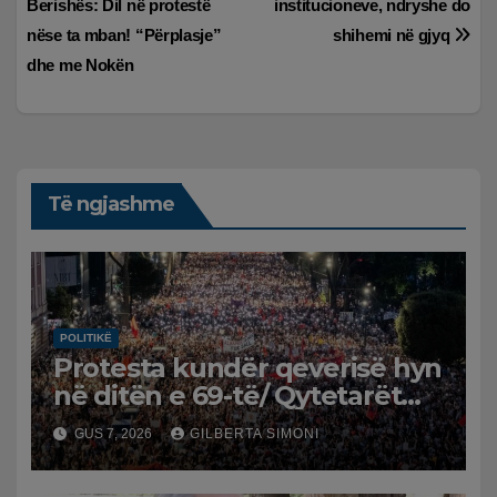
postimet
Berishës: Dil në protestë
institucioneve, ndryshe do
nëse ta mban! “Përplasje”
shihemi në gjyq
dhe me Nokën
Të ngjashme
POLITIKË
Protesta kundër qeverisë hyn
në ditën e 69-të/ Qytetarët
kërkojnë dorëheqjen e
GUS 7, 2026
GILBERTA SIMONI
panegociueshme të Edi
Ramës