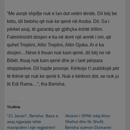
“Me asnjë shpifje nuk e lan dot vetën tënde. Dil bëj be
këtu, dil betohu që nuk ke qenë në Aruba. Dil. Sa i
përket asaj, të garantoj që gjithçka është trillim.
Fatmirësisht dosjen e ka në dorë një armik i imi, që
quhet Troplini, Altin Troplini, Altin Gjoka. Ai e ka
dosjen…Nëse ti thuan nuk kam qenë, dil bëj ne në
Bibël, thuaj nuk kam qenë dhe je i larë përpara
shqiptarëve. Dil hajde provoje. Kërkoje t’i publikojë për
të thënë që nuk ke qenë ti. Nuk e kërkoni dot, se nuk ju
lë Edi Rama…”, tha Berisha.
Të afërta
“21 Janari”, Berisha: Baza e
Aksioni i SPAK ndaj Artur
asaj ngjarjeje ishte
Shehut dhe Ilir Shufit,
manipulimi i një regjistrimi!
Berisha sulmon Dumanin: