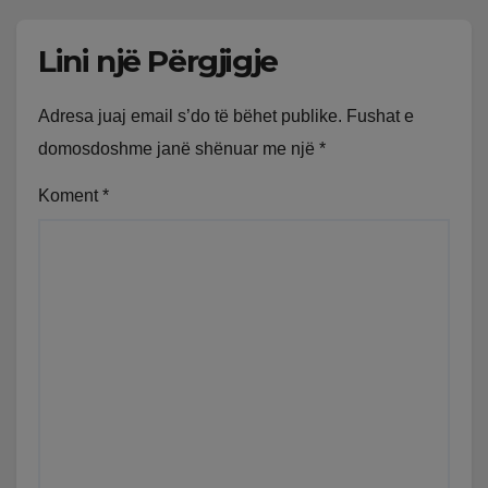
Lini një Përgjigje
Adresa juaj email s’do të bëhet publike.
Fushat e
domosdoshme janë shënuar me një
*
Koment
*