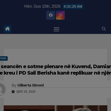
Skip
modal-check
Hën. Gus 10th, 2026
4:31:25 AM
to
content
ITIKË
 seancën e sotme plenare në Kuvend, Damian
e kreu i PD Sali Berisha kanë replikuar në njëri
By
Gilberta Simoni
QER 18, 2026