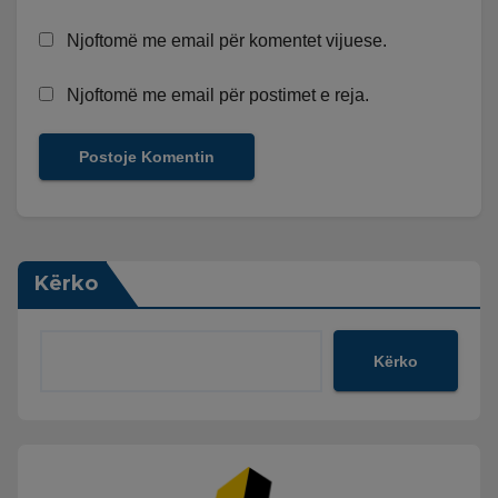
Njoftomë me email për komentet vijuese.
Njoftomë me email për postimet e reja.
Kërko
Kërko