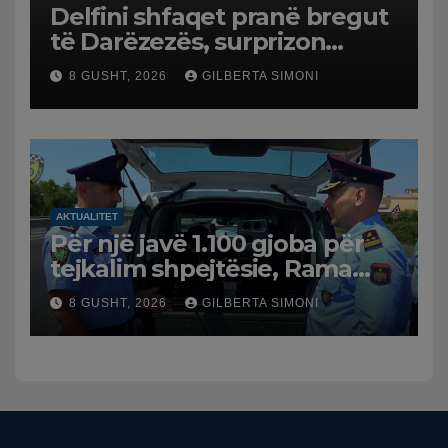
Delfini shfaqet pranë bregut
të Darëzezës, surprizon
pushuesit dhe banorët
8 GUSHT, 2026
GILBERTA SIMONI
AKTUALITET
Për një javë 1.100 gjoba për
tejkalim shpejtësie, Rama
publikon videon: Kamerat e
8 GUSHT, 2026
GILBERTA SIMONI
trafikut së shpejti në
funksion