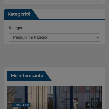
Kategoritë
Kategori
Më interesante
QARKU FIER