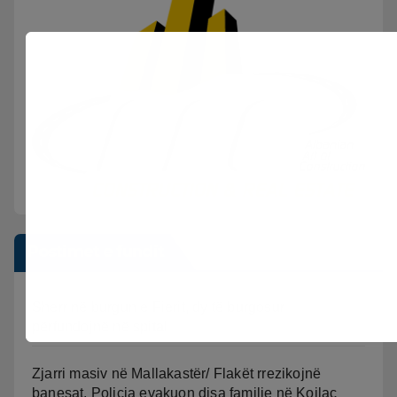
Postimet e fundit
Sherr në burgun e Fierit, dy të burgosur
përfundojnë në spital
Zjarri masiv në Mallakastër/ Flakët rrezikojnë
banesat, Policia evakuon disa familje në Koilac