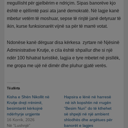
rregullisht për gjelbërim e ndriçim. Sipas banorëve kjo
është e qëllimtë pasi ata janë demokratë. Në lagje kanë
mbetur vetëm të moshuar, sepse të rinjtë janë detyruar të
ikin, kurse funksionarët vijnë sa për të marrë votat.
Ndonëse kanë dërguar disa kërkesa zyrtare në Njësinë
Administrative Krutje, e cila është shpallur dhe si një
ndër 100 fshatrat turistikë, lagjia e tyre mbetet në pisllëk,
me gropa me ujë në dimër dhe pluhur gjatë verës.
Të afërta
Kisha e Shën Nikollit në
Hapsira e lënë në harresë
Krutje drejt rrënimit,
në ish kopshtin në rrugën
besimtarët kërkojnë
“Besim Nuri” do të kthehet
ndërhyrje urgjente
së shpejti në një ambient
16 Korrik, 2026
shlodhës dhe argëtues për
Në “Lushnjë”
banorët e lagjes