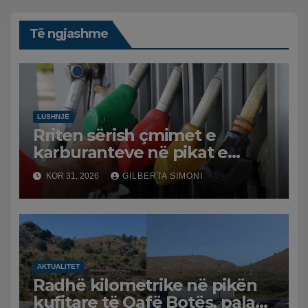
Të ngjashme
LUSHNJË
Rriten sërish çmimet e
karburanteve në pikat e
karburanteve në Lushnjë.
KOR 31, 2026
GILBERTA SIMONI
Tensionet në Lindjen e
Mesme shtrenjtojnë naftën
dhe benzinën në vend
AKTUALITET
Radhë kilometrike në pikën
kufitare të Qafë Botës, pala