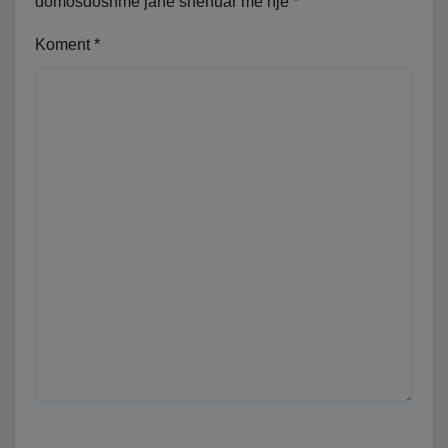
domosdoshme janë shënuar me një
*
Koment
*