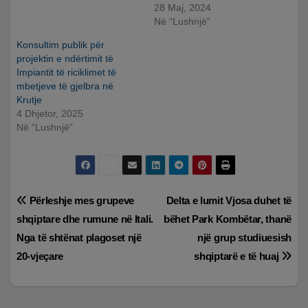
28 Maj, 2024
Në “Lushnjë”
Konsultim publik për
projektin e ndërtimit të
Impiantit të riciklimet të
mbetjeve të gjelbra në
Krutje
4 Dhjetor, 2025
Në “Lushnjë”
Lëvizje
Përleshje mes grupeve
Delta e lumit Vjosa duhet të
shqiptare dhe rumune në Itali.
bëhet Park Kombëtar, thanë
te
Nga të shtënat plagoset një
një grup studiuesish
postimet
20-vjeçare
shqiptarë e të huaj