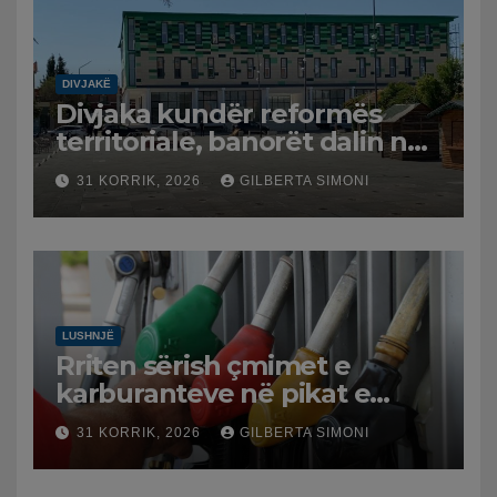
DIVJAKË
Divjaka kundër reformës
territoriale, banorët dalin në
protestë.
31 KORRIK, 2026
GILBERTA SIMONI
LUSHNJË
Rriten sërish çmimet e
karburanteve në pikat e
karburanteve në Lushnjë.
31 KORRIK, 2026
GILBERTA SIMONI
Tensionet në Lindjen e
Mesme shtrenjtojnë naftën