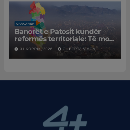
dhe benzinën në vend
QARKU FIER
Banorët e Patosit kundër
reformës territoriale: Të mos
humbasim identitetin e
31 KORRIK, 2026
GILBERTA SIMONI
qytetit