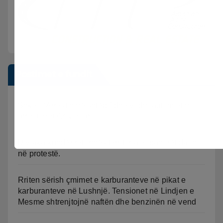
Postimet e fundit
Shkeli “Arrestin në shtëpi” dhe vodhi automjetin,
arrestohet 43-vjeçari
Divjaka kundër reformës territoriale, banorët dalin
në protestë.
Rriten sërish çmimet e karburanteve në pikat e
karburanteve në Lushnjë. Tensionet në Lindjen e
Mesme shtrenjtojnë naftën dhe benzinën në vend