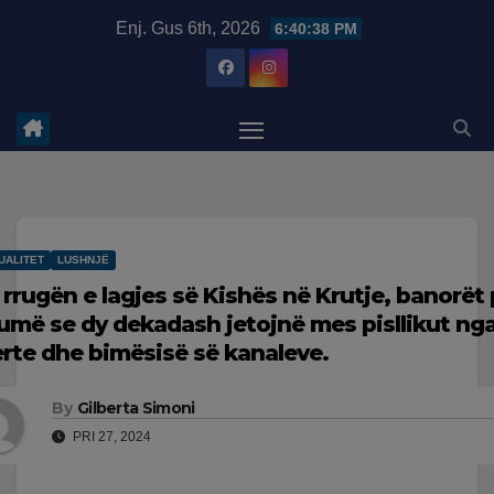
Skip
modal-check
Enj. Gus 6th, 2026
6:40:38 PM
to
content
UALITET
LUSHNJË
 rrugën e lagjes së Kishës në Krutje, banorët
umë se dy dekadash jetojnë mes pisllikut ng
erte dhe bimësisë së kanaleve.
By
Gilberta Simoni
PRI 27, 2024