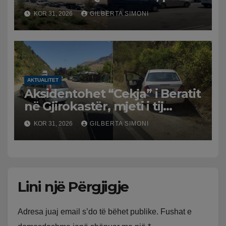
greke raporton defekt në
KOR 31, 2026
GILBERTA SIMONI
sistem, qytetarët mbeten të
bllokuar
AKTUALITET
Aksidentohet “Cekja” i Beratit
në Gjirokastër, mjeti i tij
përplaset me atë të klerikut
KOR 31, 2026
GILBERTA SIMONI
bektashian
Lini një Përgjigje
Adresa juaj email s’do të bëhet publike.
Fushat e